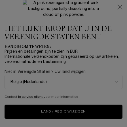
NIEUW 🍒 LA VIE EST BELLE VERY CHERRY | ONTVANG
EEN LUXE POUCH EN MINI CADEAU BIJ JOUW FULL-SIZE
AANKOOP
HET LIJKT EROP DAT U IN DE
0
Mijn
0 product
mandje
VERENIGDE STATEN BENT
Hoofdinhoud
Klantenservice
HANDIG OM TE WETEN:
Prijzen en betalingen zijn te zien in EUR.
VOORWAARDEN
Internationale verzendkosten zijn gebaseerd op uw artikelen,
verzendmethode en bestemming.
Niet in Verenigde Staten ? Uw land wijzigen
GEBRUIKSVOORWAARDEN VAN DE
WEBSITE
www.lancome.be
Contact
le service client
voor meer informaties
Van kracht vanaf 01-01-2023
LAND / REGIO WIJZIGEN
Welkom op deze website over het merk/evenement
LANCÔME
.