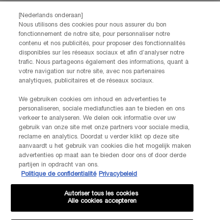
contact met ons op!
[Nederlands onderaan]
Via telefoon: +32 28 44 00 03 (9h00 - 17h00 | Maandag –
Nous utilisons des cookies pour nous assurer du bon
Vrijdag)
fonctionnement de notre site, pour personnaliser notre
Via e-mail
contenu et nos publicités, pour proposer des fonctionnalités
disponibles sur les réseaux sociaux et afin d’analyser notre
trafic. Nous partageons également des informations, quant à
FABRIKANTINFORMATIE
votre navigation sur notre site, avec nos partenaires
LANCOME PARIS
analytiques, publicitaires et de réseaux sociaux.
14, rue Royale - 75008 Paris France
Info.conso@be.lancome.com
We gebruiken cookies om inhoud en advertenties te
personaliseren, sociale mediafuncties aan te bieden en ons
verkeer te analyseren. We delen ook informatie over uw
Aankoopoptie
gebruik van onze site met onze partners voor sociale media,
reclame en analytics. Doordat u verder klikt op deze site
€ - BE (NL)
aanvaardt u het gebruik van cookies die het mogelijk maken
advertenties op maat aan te bieden door ons of door derde
partijen in opdracht van ons.
Politique de confidentialité
Privacybeleid
© Lancôme
Autoriser tous les cookies
Alle cookies accepteren