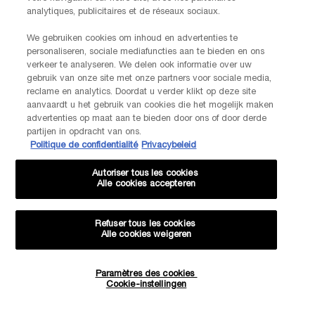
LANCOME PARIS
analytiques, publicitaires et de réseaux sociaux.
14, rue Royale - 75008 Paris France
Info.conso@be.lancome.com
We gebruiken cookies om inhoud en advertenties te
personaliseren, sociale mediafuncties aan te bieden en ons
Aankoopoptie
verkeer te analyseren. We delen ook informatie over uw
gebruik van onze site met onze partners voor sociale media,
reclame en analytics. Doordat u verder klikt op deze site
€ - BE (NL)
aanvaardt u het gebruik van cookies die het mogelijk maken
advertenties op maat aan te bieden door ons of door derde
partijen in opdracht van ons.
Politique de confidentialité
Privacybeleid
© Lancôme
Autoriser tous les cookies
Alle cookies accepteren
Refuser tous les cookies
Alle cookies weigeren
Sitemap
Voorwaarden
Veelgestelde vragen
Algemene voorwaarden
Neem contact met ons op
-20% KORTING OP JE VOLGENDE BESTELLING!
Paramètres des cookies
Verzenden en retourneren
Cookiebeheer
Privacybeleid
Cookie-instellingen
EXCLUSIEVE AANBIEDINGEN