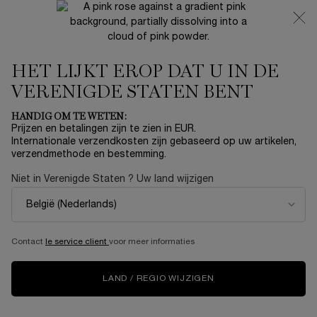
NIEUW 🍒 LA VIE EST BELLE VERY CHERRY | ONTVANG
EEN LUXE POUCH EN MINI CADEAU BIJ JOUW FULL-SIZE
AANKOOP
HET LIJKT EROP DAT U IN DE
0
Mijn
0 product
mandje
VERENIGDE STATEN BENT
Hoofdinhoud
...
MAKE-UP
OOG MAKEUP
HANDIG OM TE WETEN:
Sorteer op
SORTEER OP
Prijzen en betalingen zijn te zien in EUR.
2 producten
TOP RATED
VERFIJNEN
FILTERMENU
Internationale verzendkosten zijn gebaseerd op uw artikelen,
verzendmethode en bestemming.
Niet in Verenigde Staten ? Uw land wijzigen
Contact
le service client
voor meer informaties
LAND / REGIO WIJZIGEN