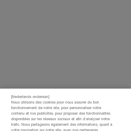
Lancôme, evenals via advertenties van haar verschillende merken op
partnerwebsites en sociale netwerken, en om de prestaties van onze
marketingactiviteiten te meten. Je kunt jouw toestemming te allen tijde
intrekken via de afmeldlink in onze elektronische communicatie. Voor meer
informatie over de verwerking van jouw gegevens en rechten kun je ons
privacybeleid
raadplegen.
Deze site wordt beschermd door Cloudflare en het privacybeleid en de
gebruiksvoorwaarden zijn van toepassing.
AANMELDEN
NEEM CONTACT OP
De klantenservice van Lancôme staat tot je beschikking. Neem
contact met ons op!
[Nederlands onderaan]
Via telefoon: +32 28 44 00 03 (9h00 - 17h00 | Maandag –
Nous utilisons des cookies pour nous assurer du bon
Vrijdag)
fonctionnement de notre site, pour personnaliser notre
Via e-mail
contenu et nos publicités, pour proposer des fonctionnalités
disponibles sur les réseaux sociaux et afin d’analyser notre
trafic. Nous partageons également des informations, quant à
FABRIKANTINFORMATIE
votre navigation sur notre site, avec nos partenaires