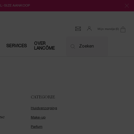
LL-SIZE AANKOOP
Mijn mandje
0
0 product
OVER
SERVICES
Zoeken
LANCÔME
CATEGORIE
Huidverzorging
se
Make-up
Parfum