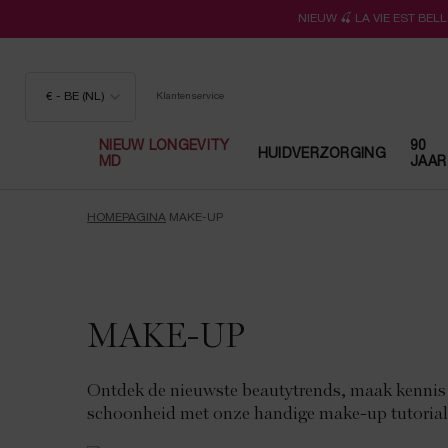
NIEUW 🍒 LA VIE EST BE
€ - BE (NL)
Klantenservice
NIEUW LONGEVITY
90
HUIDVERZORGING
MD
JAAR
Hoofdinhoud
HOMEPAGINA
MAKE-UP
MAKE-UP
Ontdek de nieuwste beautytrends, maak kennis 
schoonheid met onze handige make-up tutorial