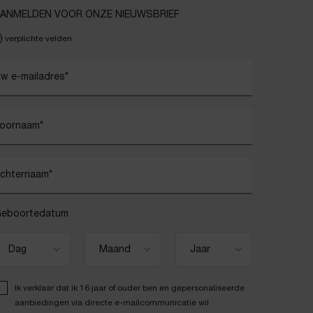
ANMELDEN VOOR ONZE NIEUWSBRIEF
)
verplichte velden
w e-mailadres
*
oornaam
*
chternaam
*
eboortedatum
Ik verklaar dat ik 16 jaar of ouder ben en gepersonaliseerde
aanbiedingen via directe e-mailcommunicatie wil