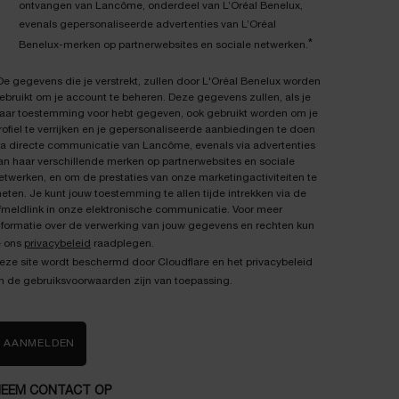
ontvangen van Lancôme, onderdeel van L’Oréal Benelux,
evenals gepersonaliseerde advertenties van L’Oréal
*
Benelux-merken op partnerwebsites en sociale netwerken.
De gegevens die je verstrekt, zullen door L'Oréal Benelux worden
ebruikt om je account te beheren. Deze gegevens zullen, als je
aar toestemming voor hebt gegeven, ook gebruikt worden om je
rofiel te verrijken en je gepersonaliseerde aanbiedingen te doen
ia directe communicatie van Lancôme, evenals via advertenties
an haar verschillende merken op partnerwebsites en sociale
etwerken, en om de prestaties van onze marketingactiviteiten te
eten. Je kunt jouw toestemming te allen tijde intrekken via de
fmeldlink in onze elektronische communicatie. Voor meer
nformatie over de verwerking van jouw gegevens en rechten kun
e ons
privacybeleid
raadplegen.
eze site wordt beschermd door Cloudflare en het privacybeleid
n de gebruiksvoorwaarden zijn van toepassing.
AANMELDEN
EEM CONTACT OP