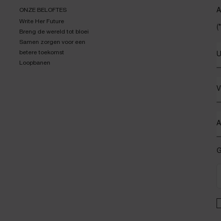
ONZE BELOFTES
A
Write Her Future
(*
Breng de wereld tot bloei
Samen zorgen voor een
betere toekomst
U
Loopbanen
V
A
G