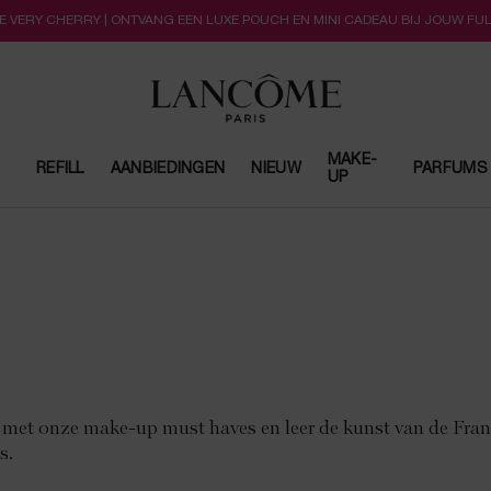
LLE VERY CHERRY | ONTVANG EEN LUXE POUCH EN MINI CADEAU BIJ JOUW FU
MAKE-
REFILL
AANBIEDINGEN
NIEUW
PARFUMS
UP
met onze make-up must haves en leer de kunst van de Fran
s.