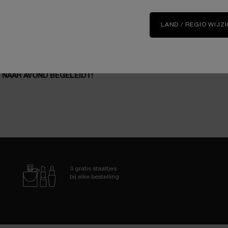
LAND / REGIO WIJZ
N: DE BESTE VLOEIBARE
GEEF JE OGEN EEN OPEN BL
ION VAN LANCÔME DIE JOU
VOLUMIZING MASCARA
 NAAR AVOND BEGELEIDT!
3 gratis staaltjes
bij elke bestelling