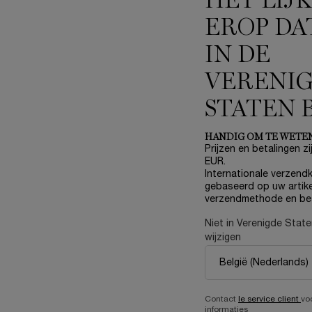
HET LIJ
U ROUGE INTIMATTE
LANCÔME VOOR ELKE HUIDS
EROP DA
K
IN DE
VERENI
STATEN 
HANDIG OM TE WETE
Prijzen en betalingen zij
EUR.
Internationale verzendk
gebaseerd op uw artike
verzendmethode en be
Niet in Verenigde Stat
wijzigen
Contact
le service client
vo
PEN
informaties