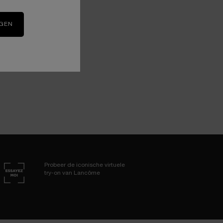
IGEN
IK MET
Probeer de iconische virtuele
try-on van Lancôme