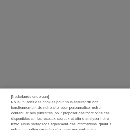
Lancôme, evenals via advertenties van haar verschillende merken op
partnerwebsites en sociale netwerken, en om de prestaties van onze
marketingactiviteiten te meten. Je kunt jouw toestemming te allen tijde
intrekken via de afmeldlink in onze elektronische communicatie. Voor meer
informatie over de verwerking van jouw gegevens en rechten kun je ons
privacybeleid
raadplegen.
Deze site wordt beschermd door Cloudflare en het privacybeleid en de
gebruiksvoorwaarden zijn van toepassing.
AANMELDEN
NEEM CONTACT OP
De klantenservice van Lancôme staat tot je beschikking. Neem
contact met ons op!
[Nederlands onderaan]
Via telefoon: +32 28 44 00 03 (9h00 - 17h00 | Maandag –
Nous utilisons des cookies pour nous assurer du bon
Vrijdag)
fonctionnement de notre site, pour personnaliser notre
Via e-mail
contenu et nos publicités, pour proposer des fonctionnalités
disponibles sur les réseaux sociaux et afin d’analyser notre
trafic. Nous partageons également des informations, quant à
FABRIKANTINFORMATIE