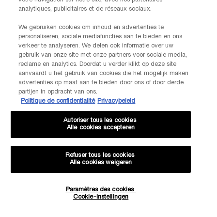
votre navigation sur notre site, avec nos partenaires
LANCOME PARIS
analytiques, publicitaires et de réseaux sociaux.
14, rue Royale - 75008 Paris France
Info.conso@be.lancome.com
We gebruiken cookies om inhoud en advertenties te
personaliseren, sociale mediafuncties aan te bieden en ons
verkeer te analyseren. We delen ook informatie over uw
Aankoopoptie
gebruik van onze site met onze partners voor sociale media,
reclame en analytics. Doordat u verder klikt op deze site
€ - BE (NL)
aanvaardt u het gebruik van cookies die het mogelijk maken
advertenties op maat aan te bieden door ons of door derde
partijen in opdracht van ons.
Politique de confidentialité
Privacybeleid
© Lancôme
Autoriser tous les cookies
Alle cookies accepteren
Refuser tous les cookies
Alle cookies weigeren
Sitemap
Voorwaarden
Veelgestelde vragen
Algemene voorwaarden
Neem contact met ons op
-20% KORTING OP JE VOLGENDE BESTELLING!
Paramètres des cookies
Verzenden en retourneren
Cookiebeheer
Privacybeleid
Cookie-instellingen
EXCLUSIEVE AANBIEDINGEN