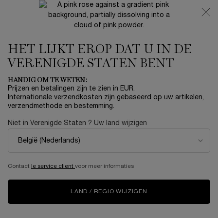
NIEUW 🍒 LA VIE EST BELLE VERY CHERRY | ONTVANG
EEN LUXE POUCH EN MINI CADEAU BIJ JOUW FULL-SIZE
AANKOOP
HET LIJKT EROP DAT U IN DE
0
Mijn
0 product
mandje
VERENIGDE STATEN BENT
Hoofdinhoud
...
PARFUMS
Dames Parfums
HANDIG OM TE WETEN:
Sorteer op
SORTEER OP
Prijzen en betalingen zijn te zien in EUR.
4 producten
TOP RATED
VERFIJNEN
FILTERMENU
Internationale verzendkosten zijn gebaseerd op uw artikelen,
verzendmethode en bestemming.
Niet in Verenigde Staten ? Uw land wijzigen
NIEUW
NIEUW
Contact
le service client
voor meer informaties
LAND / REGIO WIJZIGEN