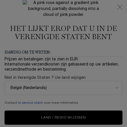
NIEUW 🍒 LA VIE EST BELLE VERY CHERRY | ONTVANG
EEN LUXE POUCH EN MINI CADEAU BIJ JOUW FULL-SIZE
AANKOOP
HET LIJKT EROP DAT U IN DE
0
Mijn
0 product
mandje
VERENIGDE STATEN BENT
Hoofdinhoud
Klantenservice
HANDIG OM TE WETEN:
GEBRUIKSVOORWAARDE
Prijzen en betalingen zijn te zien in EUR.
Internationale verzendkosten zijn gebaseerd op uw artikelen,
verzendmethode en bestemming.
GEBRUIKSVOORWAARDEN VAN
Niet in Verenigde Staten ? Uw land wijzigen
DE WEBSITE
www.lancome.be
Contact
le service client
voor meer informaties
Van kracht vanaf 01-01-2023
LAND / REGIO WIJZIGEN
Welkom op deze website over het merk LANCÔME (hierna genoemd de
‘Website’).