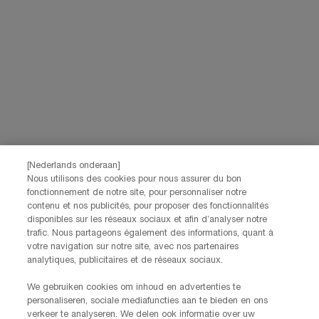
privacybeleid
raadplegen.
Deze site wordt beschermd door Cloudflare en het privacybeleid en de
gebruiksvoorwaarden zijn van toepassing.
AANMELDEN
NEEM CONTACT OP
De klantenservice van Lancôme staat tot je beschikking. Neem
contact met ons op!
[Nederlands onderaan]
Via telefoon: +32 28 44 00 03 (9h00 - 17h00 | Maandag –
Nous utilisons des cookies pour nous assurer du bon
Vrijdag)
fonctionnement de notre site, pour personnaliser notre
Via e-mail
contenu et nos publicités, pour proposer des fonctionnalités
disponibles sur les réseaux sociaux et afin d’analyser notre
trafic. Nous partageons également des informations, quant à
FABRIKANTINFORMATIE
votre navigation sur notre site, avec nos partenaires
LANCOME PARIS
analytiques, publicitaires et de réseaux sociaux.
14, rue Royale - 75008 Paris France
Info.conso@be.lancome.com
We gebruiken cookies om inhoud en advertenties te
personaliseren, sociale mediafuncties aan te bieden en ons
verkeer te analyseren. We delen ook informatie over uw
Aankoopoptie