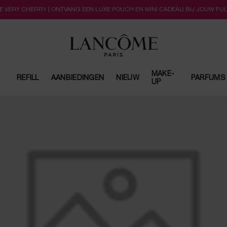
LLE VERY CHERRY | ONTVANG EEN LUXE POUCH EN MINI CADEAU BIJ JOUW FU
MAKE-
REFILL
AANBIEDINGEN
NIEUW
PARFUMS
UP