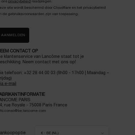
e ons
privacybeleid
raadplegen.
eze site wordt beschermd door Cloudflare en het privacybeleid
n de gebruiksvoorwaarden zijn van toepassing.
AANMELDEN
EEM CONTACT OP
e klantenservice van Lancôme staat tot je
eschikking. Neem contact met ons op!
ia telefoon: +32 28 44 00 03 (9h00 - 17h00 | Maandag –
rijdag)
ia e-mail
ABRIKANTINFORMATIE
ANCOME PARIS
4, rue Royale - 75008 Paris France
nfo.conso@be.lancome.com
ankoopoptie
€ - BE (NL)