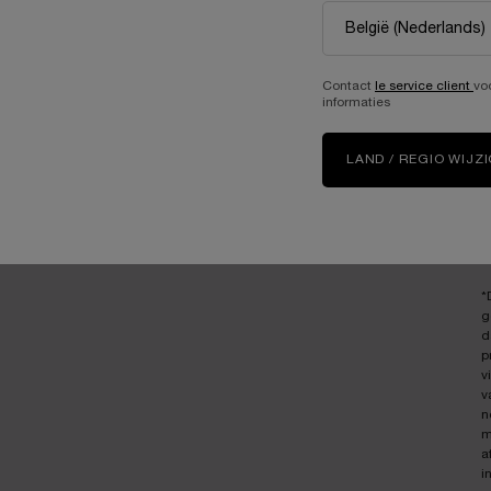
G
Contact
le service client
vo
informaties
LAND / REGIO WIJZ
*
g
d
p
v
v
n
m
a
i