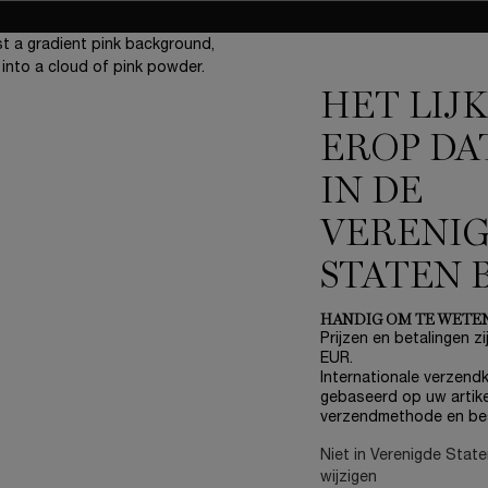
3 gratis staaltjes
bij elke bestelling
HET LIJ
EROP DA
IN DE
ONZE BELOFTES
A
VERENI
Write Her Future
(*
STATEN 
Breng de wereld tot bloei
Samen zorgen voor een
betere toekomst
U
HANDIG OM TE WETE
Loopbanen
Prijzen en betalingen zij
EUR.
Internationale verzendk
V
gebaseerd op uw artike
verzendmethode en be
Niet in Verenigde Stat
A
wijzigen