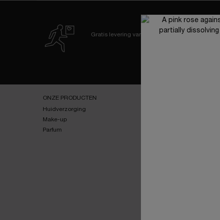
Gratis levering
vanaf 60€
Navigatie voettekst
ONZE PRODUCTEN
SERVICES
Huidverzorging
E-youth Finder
Make-up
Virtuele Try-On
Parfum