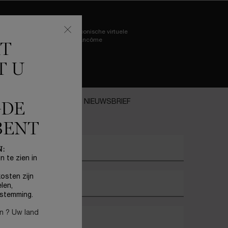
Probeer de iconische virtuele
try-on van Lancôme
KT
T U
ANMELDEN VOOR ONZE NIEUWSBRIEF
GDE
)
verplichte velden
BENT
w e-mailadres
*
N:
n te zien in
osten zijn
oornaam
*
len,
stemming.
en ? Uw land
chternaam
*