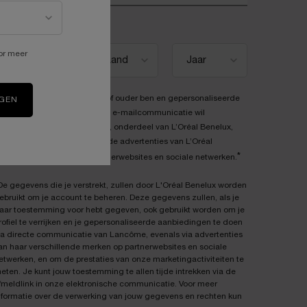
eboortedatum
or meer
Ik verklaar dat ik 16 jaar of ouder ben en gepersonaliseerde
IGEN
aanbiedingen via directe e-mailcommunicatie wil
ontvangen van Lancôme, onderdeel van L’Oréal Benelux,
evenals gepersonaliseerde advertenties van L’Oréal
*
Benelux-merken op partnerwebsites en sociale netwerken.
De gegevens die je verstrekt, zullen door L'Oréal Benelux worden
ebruikt om je account te beheren. Deze gegevens zullen, als je
aar toestemming voor hebt gegeven, ook gebruikt worden om je
rofiel te verrijken en je gepersonaliseerde aanbiedingen te doen
ia directe communicatie van Lancôme, evenals via advertenties
an haar verschillende merken op partnerwebsites en sociale
etwerken, en om de prestaties van onze marketingactiviteiten te
eten. Je kunt jouw toestemming te allen tijde intrekken via de
fmeldlink in onze elektronische communicatie. Voor meer
nformatie over de verwerking van jouw gegevens en rechten kun