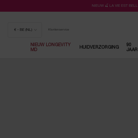
NIEUW 🍒 LA VIE EST BE
€ - BE (NL)
Klantenservice
NIEUW LONGEVITY
90
HUIDVERZORGING
MD
JAAR
Hoofdinhoud