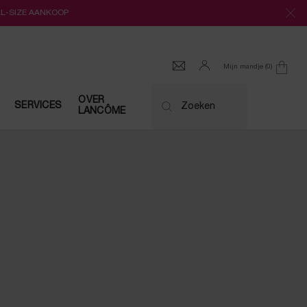
LL-SIZE AANKOOP
Mijn mandje
0
0 product
OVER
SERVICES
Zoeken
LANCÔME