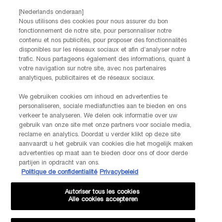
contact met ons op!
[Nederlands onderaan]
Via telefoon: +32 28 44 00 03 (9h00 - 17h00 | Maandag –
Nous utilisons des cookies pour nous assurer du bon
Vrijdag)
fonctionnement de notre site, pour personnaliser notre
Via e-mail
contenu et nos publicités, pour proposer des fonctionnalités
disponibles sur les réseaux sociaux et afin d’analyser notre
trafic. Nous partageons également des informations, quant à
FABRIKANTINFORMATIE
votre navigation sur notre site, avec nos partenaires
LANCOME PARIS
analytiques, publicitaires et de réseaux sociaux.
14, rue Royale - 75008 Paris France
Info.conso@be.lancome.com
We gebruiken cookies om inhoud en advertenties te
personaliseren, sociale mediafuncties aan te bieden en ons
Aankoopoptie
verkeer te analyseren. We delen ook informatie over uw
gebruik van onze site met onze partners voor sociale media,
reclame en analytics. Doordat u verder klikt op deze site
€ - BE (NL)
aanvaardt u het gebruik van cookies die het mogelijk maken
advertenties op maat aan te bieden door ons of door derde
partijen in opdracht van ons.
Politique de confidentialité
Privacybeleid
© Lancôme
Autoriser tous les cookies
Alle cookies accepteren