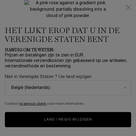
NIEUW 🍒 LA VIE EST BELLE VERY CHERRY | ONTVANG
EEN LUXE POUCH EN MINI CADEAU BIJ JOUW FULL-SIZE
AANKOOP
HET LIJKT EROP DAT U IN DE
0
Mijn
0 product
mandje
VERENIGDE STATEN BENT
Hoofdinhoud
...
HUIDVERZORGING
COLLECTION
HANDIG OM TE WETEN:
Sorteer op
SORTEER OP
Prijzen en betalingen zijn te zien in EUR.
20 producten
TOP RATED
VERFIJNEN
FILTERMENU
Internationale verzendkosten zijn gebaseerd op uw artikelen,
verzendmethode en bestemming.
Niet in Verenigde Staten ? Uw land wijzigen
NIEUW
NIEUW
Contact
le service client
voor meer informaties
LAND / REGIO WIJZIGEN