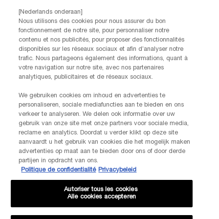
contact met ons op!
[Nederlands onderaan]
Via telefoon: +32 28 44 00 03 (9h00 - 17h00 | Maandag –
Nous utilisons des cookies pour nous assurer du bon
Vrijdag)
fonctionnement de notre site, pour personnaliser notre
Via e-mail
contenu et nos publicités, pour proposer des fonctionnalités
disponibles sur les réseaux sociaux et afin d’analyser notre
trafic. Nous partageons également des informations, quant à
FABRIKANTINFORMATIE
votre navigation sur notre site, avec nos partenaires
LANCOME PARIS
analytiques, publicitaires et de réseaux sociaux.
14, rue Royale - 75008 Paris France
Info.conso@be.lancome.com
We gebruiken cookies om inhoud en advertenties te
personaliseren, sociale mediafuncties aan te bieden en ons
Aankoopoptie
verkeer te analyseren. We delen ook informatie over uw
gebruik van onze site met onze partners voor sociale media,
reclame en analytics. Doordat u verder klikt op deze site
€ - BE (NL)
aanvaardt u het gebruik van cookies die het mogelijk maken
advertenties op maat aan te bieden door ons of door derde
partijen in opdracht van ons.
Politique de confidentialité
Privacybeleid
© Lancôme
Autoriser tous les cookies
Alle cookies accepteren