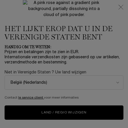
NIEUW 🍒 LA VIE EST BELLE VERY CHERRY | ONTVANG
EEN LUXE POUCH EN MINI CADEAU BIJ JOUW FULL-SIZE
AANKOOP
HET LIJKT EROP DAT U IN DE
0
Mijn
0 product
mandje
VERENIGDE STATEN BENT
Hoofdinhoud
...
HUIDVERZORGING
COLLECTION
HANDIG OM TE WETEN:
Sorteer op
SORTEER OP
Prijzen en betalingen zijn te zien in EUR.
14 producten
TOP RATED
VERFIJNEN
FILTERMENU
Internationale verzendkosten zijn gebaseerd op uw artikelen,
verzendmethode en bestemming.
Niet in Verenigde Staten ? Uw land wijzigen
NIEUW
Contact
le service client
voor meer informaties
LAND / REGIO WIJZIGEN