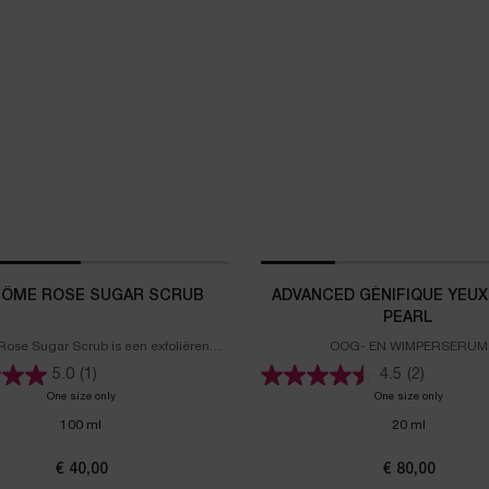
ÔME ROSE SUGAR SCRUB
ADVANCED GÉNIFIQUE YEUX
PEARL
ose Sugar Scrub is een exfoliërende
OOG- EN WIMPERSERUM
t suiker en rozenwater. Het geeft de
5.0
(1)
4.5
(2)
tuurlijke rosy glow en extra vitaliteit.
 de suikergranen is de huid zacht
One size only
for Lancôme Rose Sugar Scrub
One size only
for ADV
folieerd, het rozenwater neemt
100 ml
20 ml
erheden op en de honing voedt en
in diepte. Resultaat: een stralende en
goed gehydrateerde huid.
€ 40,00
€ 80,00