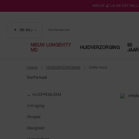
NIEUW 🍒 LA VIE EST BE
€ - BE (NL)
Klantenservice
NIEUW LONGEVITY
90
HUIDVERZORGING
MD
JAAR
Hoofdinhoud
Home
HUIDVERZORGING
Doffe Huid
Doffe huid
Doffe huid
HUIDPROBLEEM
Anti-aging
Rimpels
Stevigheid