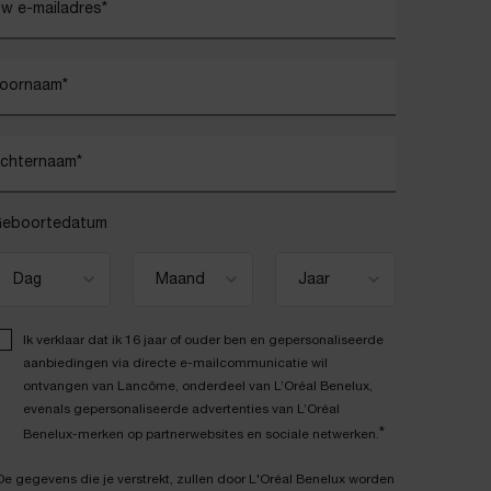
w e-mailadres
*
oornaam
*
chternaam
*
eboortedatum
Ik verklaar dat ik 16 jaar of ouder ben en gepersonaliseerde
aanbiedingen via directe e-mailcommunicatie wil
ontvangen van Lancôme, onderdeel van L’Oréal Benelux,
evenals gepersonaliseerde advertenties van L’Oréal
*
Benelux-merken op partnerwebsites en sociale netwerken.
De gegevens die je verstrekt, zullen door L'Oréal Benelux worden