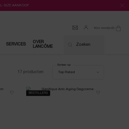
LL-SIZE AANKOOP
Mijn mandje
0
0 product
OVER
SERVICES
Zoeken
LANCÔME
Sorteer op
Sorteer op
17 producten
Top Rated
BESTELLERS