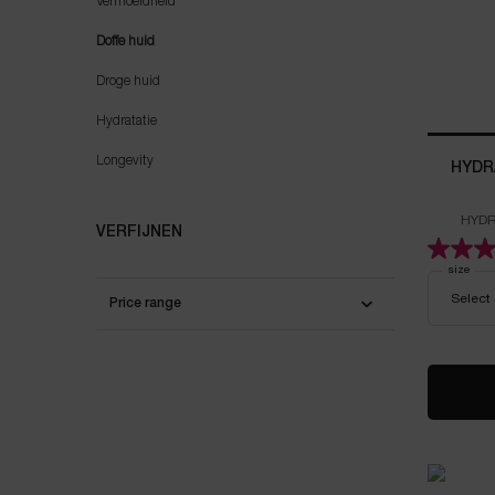
Vermoeidheid
Doffe huid
Droge huid
Hydratatie
Longevity
HYDR
HYDR
VERFIJNEN
Select a
size
for
Price range