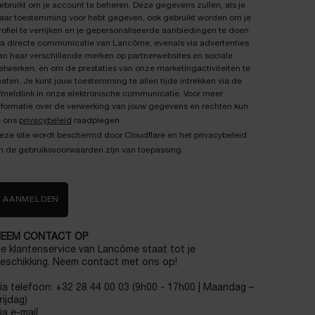
ebruikt om je account te beheren. Deze gegevens zullen, als je
aar toestemming voor hebt gegeven, ook gebruikt worden om je
rofiel te verrijken en je gepersonaliseerde aanbiedingen te doen
ia directe communicatie van Lancôme, evenals via advertenties
an haar verschillende merken op partnerwebsites en sociale
etwerken, en om de prestaties van onze marketingactiviteiten te
eten. Je kunt jouw toestemming te allen tijde intrekken via de
fmeldlink in onze elektronische communicatie. Voor meer
nformatie over de verwerking van jouw gegevens en rechten kun
e ons
privacybeleid
raadplegen.
eze site wordt beschermd door Cloudflare en het privacybeleid
n de gebruiksvoorwaarden zijn van toepassing.
AANMELDEN
EEM CONTACT OP
e klantenservice van Lancôme staat tot je
eschikking. Neem contact met ons op!
ia telefoon: +32 28 44 00 03 (9h00 - 17h00 | Maandag –
rijdag)
ia e-mail