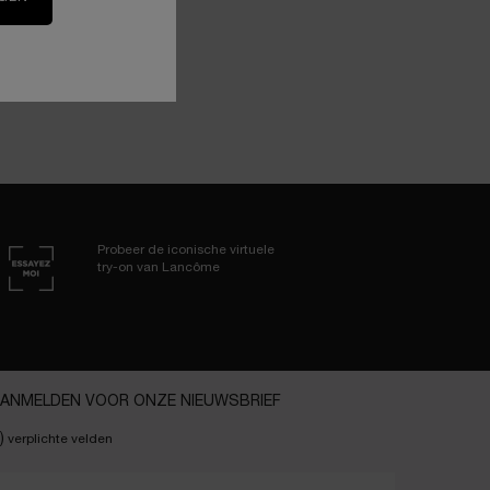
Probeer de iconische virtuele
try-on van Lancôme
ANMELDEN VOOR ONZE NIEUWSBRIEF
)
verplichte velden