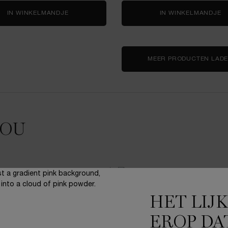
IN WINKELMANDJE
LANCÔME ROSE SUGAR SCRUB
IN WINKELMANDJE
A
MEER PRODUCTEN LAD
JOU
LIMITED EDITION
HET LIJ
EROP DA