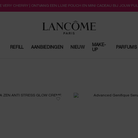
LLE VERY CHERRY | ONTVANG EEN LUXE POUCH EN MINI CADEAU BIJ JOUW FU
MAKE-
REFILL
AANBIEDINGEN
NIEUW
PARFUMS
UP