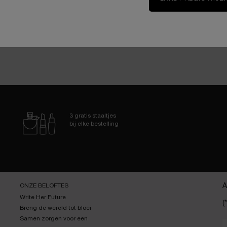
3 gratis staaltjes
bij elke bestelling
ONZE BELOFTES
A
Write Her Future
(*
Breng de wereld tot bloei
Samen zorgen voor een