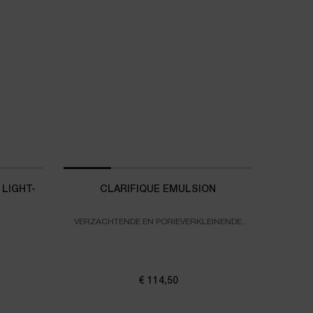
 LIGHT-
CLARIFIQUE EMULSION
VERZACHTENDE EN PORIEVERKLEINENDE
EMULSIE
ANCED GÉNIFIQUE YEUX LIGHT-PEARL
€ 114,50