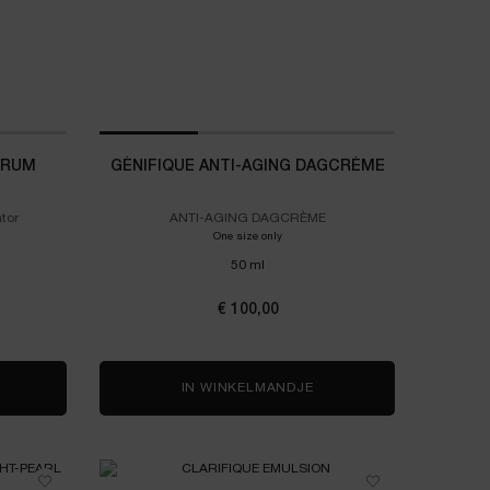
ERUM
GÉNIFIQUE ANTI-AGING DAGCRÈME
tor
ANTI-AGING DAGCRÈME
One size only
for Génifique Anti-Aging Dagcrème
50 ml
nced Génifique Serum
€ 100,00
DVANCED GÉNIFIQUE SERUM
IN WINKELMANDJE
GÉNIFIQUE ANTI-AGIN