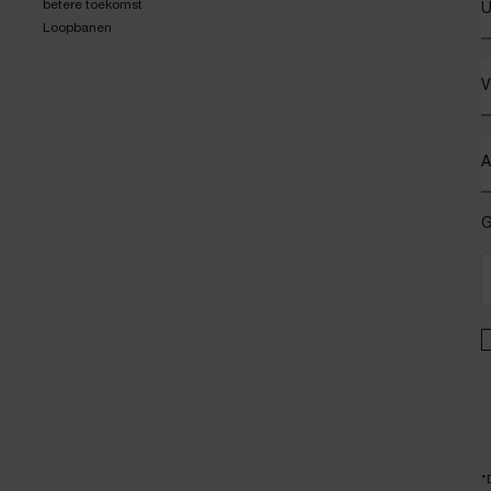
betere toekomst
U
Loopbanen
V
A
G
*