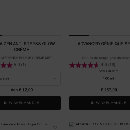
A ZEN ANTI STRESS GLOW
ADVANCED GÉNIFIQUE S
CRÈME
ATERENDE FLUIDE CRÈME MET
Serum de jeugdigheidsactiva
AMINOZUREN
5.0
(1)
4.6
(19)
 HYDRA ZEN ANTI STRESS GLOW CRÈME
One size only
for Adva
100 ml
Van € 12,00
€ 157,00
IN WINKELMANDJE
HYDRA ZEN ANTI STRESS GLOW CRÈME
IN WINKELMANDJE
A