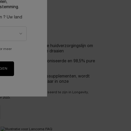
len,
stemming.
en ? Uw land
TY
erste proactieve Lancôme huidverzorgingslijn om
or meer
ijd van jouw huid terug te draaien
an Timeline: een gemicroniseerde en 98,5% pure
IGEN
ënt, afkomstig uit voedingssupplementen, wordt
 voor het eerst beschikbaar in onze
en die verklaren gespecialiseerd te zijn in Longevity,
r 2025.