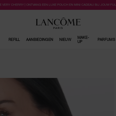
LLE VERY CHERRY | ONTVANG EEN LUXE POUCH EN MINI CADEAU BIJ JOUW FU
MAKE-
REFILL
AANBIEDINGEN
NIEUW
PARFUMS
UP