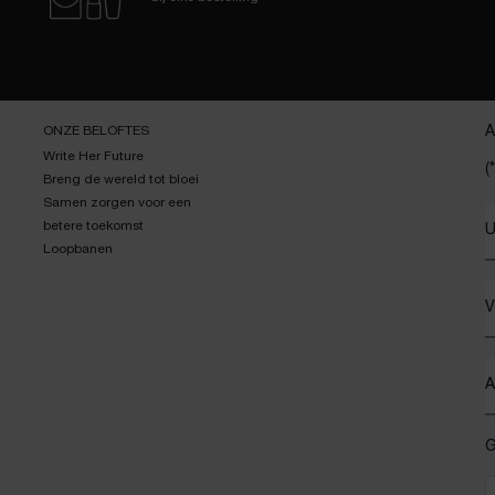
ONZE BELOFTES
A
Write Her Future
(*
Breng de wereld tot bloei
Samen zorgen voor een
betere toekomst
U
Loopbanen
V
A
G