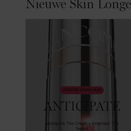
Nieuwe Skin Longev
VOOR DE JONGE HUID
ANTICIPATE
Anticipate The Cream + Intercept The
Serum