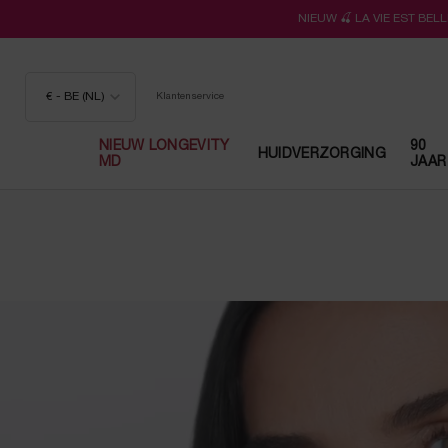
NIEUW 🍒 LA VIE EST BE
€ - BE (NL)
Klantenservice
NIEUW LONGEVITY
90
HUIDVERZORGING
MD
JAAR
Hoofdinhoud