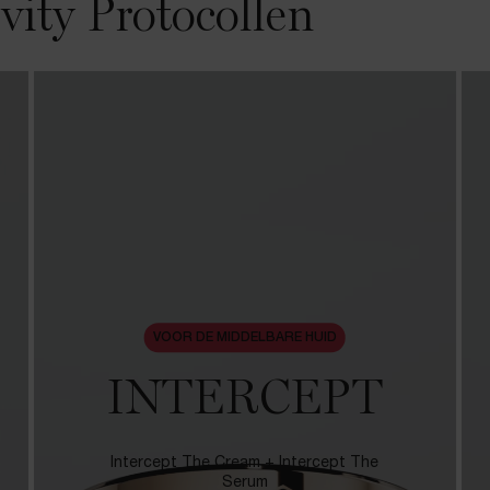
ity Protocollen
VOOR DE MIDDELBARE HUID
INTERCEPT
Intercept The Cream + Intercept The
Serum