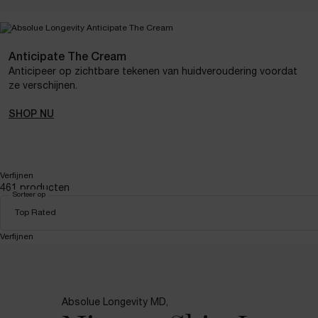
Anticipate The Cream
Anticipeer op zichtbare tekenen van huidveroudering voordat
ze verschijnen.
SHOP NU
Verfijnen
Filtermenu
461 producten
Sorteer op
Sorteer op
Top Rated
Verfijnen
Filtermenu
Absolue Longevity MD,