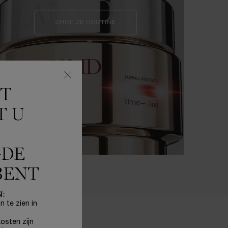
SHOP DE ROUTINE
KT
T U
GDE
BENT
N:
n te zien in
osten zijn