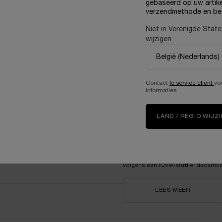
gebaseerd op uw artike
verzendmethode en be
ACHTER
Niet in Verenigde Stat
wijzigen
LONGEVI
MD
Absolue Longevity
MD
is de e
Contact
le service client
vo
de zichtbare biologische leeft
jk in huidverzorging?
informaties
Geformuleerd met Mitopure™ v
vorm van Urolithine A.
LAND / REGIO WIJZ
Dit Longevity actieve ingredi
aanbevolen door artsen* en is
huidverzorging.
*Aanbevolen door 8 Amerikaanse arts
r niveau?
volgens een IQVIA-studie, decembe
LEES MEER