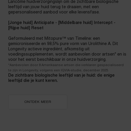
Lancôme huidverzorgingslijn om de zichtbare biologische
leeftijd van jouw huid terug te draaien, met een
gepersonaliseerd aanbod voor elke levensfase.
[Jonge huid] Anticipate - [Middelbare huid] Intercept -
[Rijpe huid] Reset
Geformuleerd met Mitopure™ van Timeline: een
gemicroniseerde en 98,5% pure vorm van Urolithine A. Dit
Longevity actieve ingrediënt, afkomstig uit
voedingssupplementen, wordt aanbevolen door artsen* en is
voor het eerst beschikbaar in onze huidverzorging.
*Aanbevolen door 8 Amerikaanse artsen die verklaren gespecialiseerd
te zijn in Longevity, volgens een IQVIA-studie, december 2025.
De zichtbare biologische leeftijd van je huid: de enige
leeftijd die je kunt keren.
ONTDEK MEER