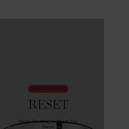
VOOR DE RIJPE HUID
RESET
Reset The Cream + Reset The
Serum