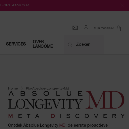
LL-SIZE AANKOOP
Mijn mandje
0
0 product
OVER
SERVICES
Zoeken
LANCÔME
Home
Plp-Absolue-Longevity-Md
Ontdek Absolue Longevity
MD
, de eerste proactieve