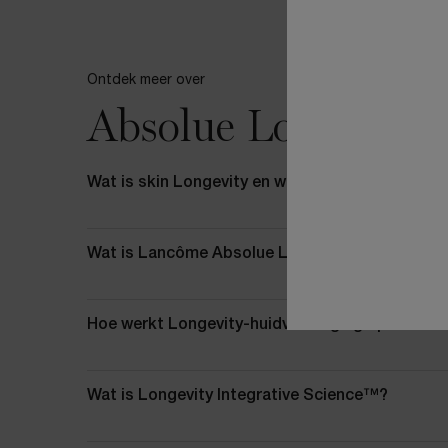
Ontdek meer over
Absolue Longevity
Wat is skin Longevity en waarom is het belangri
Wat is Lancôme Absolue Longevity MD?
Hoe werkt Longevity-huidverzorging op cellulai
Wat is Longevity Integrative Science™?