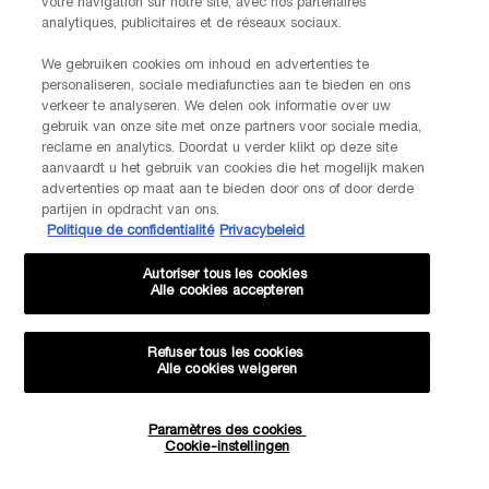
votre navigation sur notre site, avec nos partenaires
LANCOME PARIS
analytiques, publicitaires et de réseaux sociaux.
14, rue Royale - 75008 Paris France
Info.conso@be.lancome.com
We gebruiken cookies om inhoud en advertenties te
personaliseren, sociale mediafuncties aan te bieden en ons
Aankoopoptie
verkeer te analyseren. We delen ook informatie over uw
gebruik van onze site met onze partners voor sociale media,
reclame en analytics. Doordat u verder klikt op deze site
€ - BE (NL)
aanvaardt u het gebruik van cookies die het mogelijk maken
advertenties op maat aan te bieden door ons of door derde
partijen in opdracht van ons.
Politique de confidentialité
Privacybeleid
© Lancôme
Autoriser tous les cookies
Alle cookies accepteren
Refuser tous les cookies
Alle cookies weigeren
Sitemap
Voorwaarden
Veelgestelde vragen
Algemene voorwaarden
Neem contact met ons op
-20% KORTING OP JE VOLGENDE BESTELLING!
Paramètres des cookies
Verzenden en retourneren
Cookiebeheer
Privacybeleid
Cookie-instellingen
EXCLUSIEVE AANBIEDINGEN