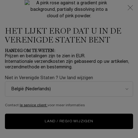
NIEUW 🍒 LA VIE EST BELLE VERY CHERRY | ONTVANG
EEN LUXE POUCH EN MINI CADEAU BIJ JOUW FULL-SIZE
AANKOOP
HET LIJKT EROP DAT U IN DE
0
Mijn
0 product
mandje
VERENIGDE STATEN BENT
Hoofdinhoud
...
PARFUMS
Categorie
HANDIG OM TE WETEN:
Sorteer op
SORTEER OP
Prijzen en betalingen zijn te zien in EUR.
5 producten
TOP RATED
VERFIJNEN
FILTERMENU
Internationale verzendkosten zijn gebaseerd op uw artikelen,
verzendmethode en bestemming.
Niet in Verenigde Staten ? Uw land wijzigen
NIEUW
NIEUW
Contact
le service client
voor meer informaties
LAND / REGIO WIJZIGEN