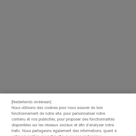
Lancôme, evenals via advertenties van haar verschillende merken op
partnerwebsites en sociale netwerken, en om de prestaties van onze
marketingactiviteiten te meten. Je kunt jouw toestemming te allen tijde
intrekken via de afmeldlink in onze elektronische communicatie. Voor meer
informatie over de verwerking van jouw gegevens en rechten kun je ons
privacybeleid
raadplegen.
Deze site wordt beschermd door Cloudflare en het privacybeleid en de
gebruiksvoorwaarden zijn van toepassing.
AANMELDEN
NEEM CONTACT OP
De klantenservice van Lancôme staat tot je beschikking. Neem
contact met ons op!
[Nederlands onderaan]
Via telefoon: +32 28 44 00 03 (9h00 - 17h00 | Maandag –
Nous utilisons des cookies pour nous assurer du bon
Vrijdag)
fonctionnement de notre site, pour personnaliser notre
Via e-mail
contenu et nos publicités, pour proposer des fonctionnalités
disponibles sur les réseaux sociaux et afin d’analyser notre
trafic. Nous partageons également des informations, quant à
FABRIKANTINFORMATIE