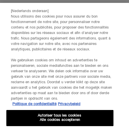
marketingactiviteiten te meten. Je kunt jouw toestemming te allen tijde
intrekken via de afmeldlink in onze elektronische communicatie. Voor meer
informatie over de verwerking van jouw gegevens en rechten kun je ons
[Nederlands onderaan]
Nous utilisons des cookies pour nous assurer du bon
privacybeleid
raadplegen.
fonctionnement de notre site, pour personnaliser notre
Deze site wordt beschermd door Cloudflare en het privacybeleid en de
contenu et nos publicités, pour proposer des fonctionnalités
gebruiksvoorwaarden zijn van toepassing.
disponibles sur les réseaux sociaux et afin d’analyser notre
trafic. Nous partageons également des informations, quant à
votre navigation sur notre site, avec nos partenaires
AANMELDEN
analytiques, publicitaires et de réseaux sociaux.
We gebruiken cookies om inhoud en advertenties te
personaliseren, sociale mediafuncties aan te bieden en ons
NEEM CONTACT OP
verkeer te analyseren. We delen ook informatie over uw
De klantenservice van Lancôme staat tot je beschikking. Neem
gebruik van onze site met onze partners voor sociale media,
contact met ons op!
reclame en analytics. Doordat u verder klikt op deze site
Via telefoon: +32 28 44 00 03 (9h00 - 17h00 | Maandag –
aanvaardt u het gebruik van cookies die het mogelijk maken
Vrijdag)
advertenties op maat aan te bieden door ons of door derde
Via e-mail
partijen in opdracht van ons.
Politique de confidentialité
Privacybeleid
FABRIKANTINFORMATIE
Autoriser tous les cookies
LANCOME PARIS
Alle cookies accepteren
14, rue Royale - 75008 Paris France
Info.conso@be.lancome.com