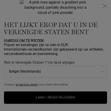
NIEUW 🍒 LA VIE EST BELLE VERY CHERRY | ONTVANG
EEN LUXE POUCH EN MINI CADEAU BIJ JOUW FULL-SIZE
AANKOOP
HET LIJKT EROP DAT U IN DE
0
Mijn
0 product
mandje
VERENIGDE STATEN BENT
Hoofdinhoud
Home
Summer With Lancôme
HANDIG OM TE WETEN:
Prijzen en betalingen zijn te zien in EUR.
BOCAGE SPRAY DEODORANT
Internationale verzendkosten zijn gebaseerd op uw artikelen,
verzendmethode en bestemming.
€ 34,00
Niet meer op voorraad
Niet in Verenigde Staten ? Uw land wijzigen
(€ 27,20/100 ml.)
Lancôme Bocage Spray Deodorant De Deodorant Spray
Sec Douceur van Bocage laat zich in één gebaar ...
Meer
informatie
Contact
le service client
voor meer informaties
LAND / REGIO WIJZIGEN
One size available:
125 ml
-
€ 34,00
(€ 27,20/100 ml.)