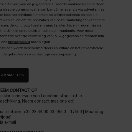
rofiel te verrijken en je gepersonaliseerde aanbiedingen te doen
ia directe communicatie van Lancôme, evenals via advertenties
an haar verschillende merken op partnerwebsites en sociale
etwerken, en om de prestaties van onze marketingactiviteiten te
eten. Je kunt jouw toestemming te allen tijde intrekken via de
fmeldlink in onze elektronische communicatie. Voor meer
nformatie over de verwerking van jouw gegevens en rechten kun
e ons
privacybeleid
raadplegen.
eze site wordt beschermd door Cloudflare en het privacybeleid
n de gebruiksvoorwaarden zijn van toepassing.
AANMELDEN
EEM CONTACT OP
e klantenservice van Lancôme staat tot je
eschikking. Neem contact met ons op!
ia telefoon: +32 28 44 00 03 (9h00 - 17h00 | Maandag –
rijdag)
ia e-mail