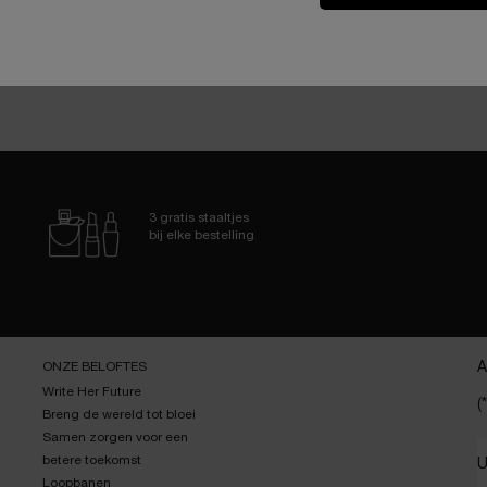
3 gratis staaltjes
bij elke bestelling
ONZE BELOFTES
A
Write Her Future
(*
Breng de wereld tot bloei
Samen zorgen voor een
betere toekomst
U
Loopbanen