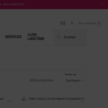
LL-SIZE AANKOOP
Mijn mandje
0
0 product
OVER
SERVICES
Zoeken
LANCÔME
Sorteer op
Sorteer op
459 producten
Top Rated