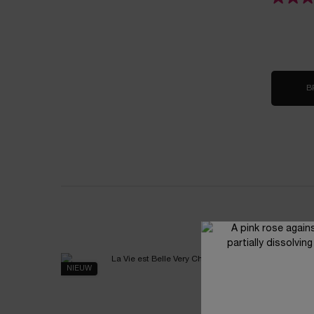
B
NIEUW
NIEUW