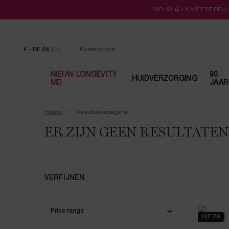
NIEUW 🍒 LA VIE EST BE
€ - BE (NL)
Klantenservice
NIEUW LONGEVITY
90
HUIDVERZORGING
MD
JAAR
Hoofdinhoud
Home
Resultatenpagina
ER ZIJN GEEN RESULTATE
VERFIJNEN
Price range
NIEUW