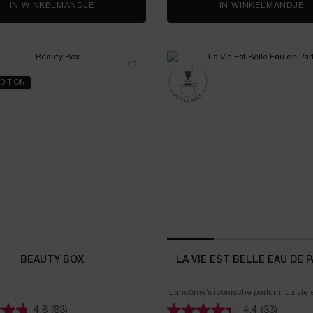
IN WINKELMANDJE
LIP IDÔLE BUTTERGLOW MINI SET
IN WINKELMANDJE
L
EDITION
BEAUTY BOX
LA VIE EST BELLE EAU DE 
Lancôme’s iconische parfum, La vie es
een ware ode aan geluk.
4.8
(83)
4.4
(33)