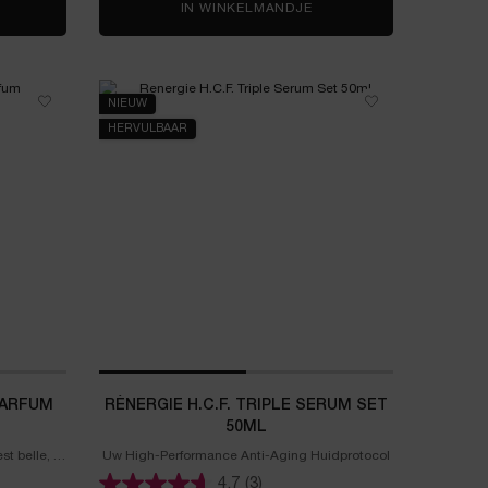
IP IDÔLE BUTTERGLOW MINI SET
IN WINKELMANDJE
TEINT IDOLE ULTRA WE
NIEUW
HERVULBAAR
PARFUM
RÉNERGIE H.C.F. TRIPLE SERUM SET
50ML
t belle, is
Uw High-Performance Anti-Aging Huidprotocol
4.7
(3)