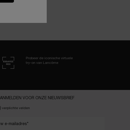
Probeer de iconische virtuele
try-on van Lancôme
ANMELDEN VOOR ONZE NIEUWSBRIEF
)
verplichte velden
w e-mailadres
*