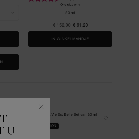
One size only
for Rénergie H.C.F. Triple Serum Set 50m
50 ml
Oude prijs
€ 152,00
Nieuwe prijs
€ 91,20
A VIE EST BELLE EAU DE PARFUM
IN WINKELMANDJE
RÉNERGIE H.C.F. TRIPL
EN
KT
NIEUW
NIEUW
LIMITED EDITION
T U