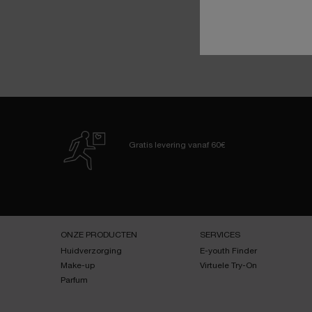
Gratis levering
vanaf 60€
Navigatie voettekst
ONZE PRODUCTEN
SERVICES
Huidverzorging
E-youth Finder
Make-up
Virtuele Try-On
Parfum