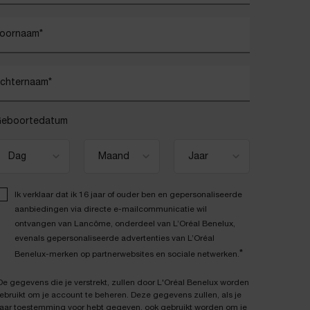
oornaam
*
chternaam
*
eboortedatum
Ik verklaar dat ik 16 jaar of ouder ben en gepersonaliseerde
aanbiedingen via directe e-mailcommunicatie wil
ontvangen van Lancôme, onderdeel van L’Oréal Benelux,
evenals gepersonaliseerde advertenties van L’Oréal
*
Benelux-merken op partnerwebsites en sociale netwerken.
De gegevens die je verstrekt, zullen door L'Oréal Benelux worden
ebruikt om je account te beheren. Deze gegevens zullen, als je
aar toestemming voor hebt gegeven, ook gebruikt worden om je