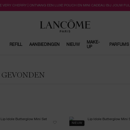
LLE VERY CHERRY | ONTVANG EEN LUXE POUCH EN MINI CADEAU BIJ JOUW FU
MAKE-
REFILL
AANBIEDINGEN
NIEUW
PARFUMS
UP
N GEVONDEN
NIEUW