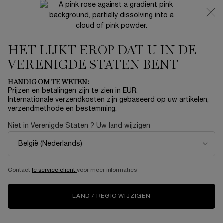
NIEUW 🍒 LA VIE EST BELLE VERY CHERRY | ONTVANG
EEN LUXE POUCH EN MINI CADEAU BIJ JOUW FULL-SIZE
AANKOOP
HET LIJKT EROP DAT U IN DE
0
Mijn
0 product
mandje
VERENIGDE STATEN BENT
Hoofdinhoud
...
MAKE-UP
OOG MAKEUP
HANDIG OM TE WETEN:
Sorteer op
SORTEER OP
Prijzen en betalingen zijn te zien in EUR.
6 producten
TOP RATED
VERFIJNEN
FILTERMENU
Internationale verzendkosten zijn gebaseerd op uw artikelen,
verzendmethode en bestemming.
Niet in Verenigde Staten ? Uw land wijzigen
Contact
le service client
voor meer informaties
LAND / REGIO WIJZIGEN