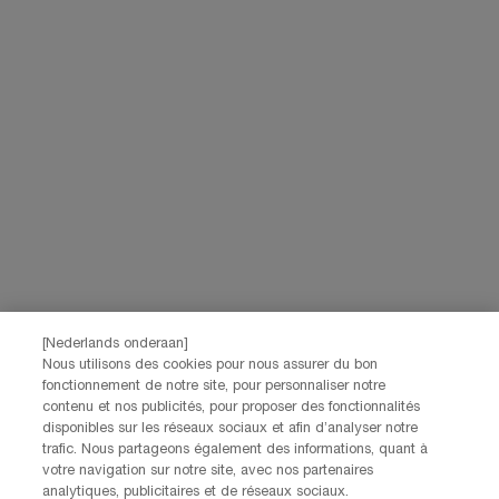
partnerwebsites en sociale netwerken, en om de prestaties van onze
marketingactiviteiten te meten. Je kunt jouw toestemming te allen tijde
intrekken via de afmeldlink in onze elektronische communicatie. Voor meer
informatie over de verwerking van jouw gegevens en rechten kun je ons
privacybeleid
raadplegen.
Deze site wordt beschermd door Cloudflare en het privacybeleid en de
gebruiksvoorwaarden zijn van toepassing.
AANMELDEN
NEEM CONTACT OP
De klantenservice van Lancôme staat tot je beschikking. Neem
contact met ons op!
[Nederlands onderaan]
Via telefoon: +32 28 44 00 03 (9h00 - 17h00 | Maandag –
Nous utilisons des cookies pour nous assurer du bon
Vrijdag)
fonctionnement de notre site, pour personnaliser notre
Via e-mail
contenu et nos publicités, pour proposer des fonctionnalités
disponibles sur les réseaux sociaux et afin d’analyser notre
trafic. Nous partageons également des informations, quant à
FABRIKANTINFORMATIE
votre navigation sur notre site, avec nos partenaires
LANCOME PARIS
analytiques, publicitaires et de réseaux sociaux.
14, rue Royale - 75008 Paris France