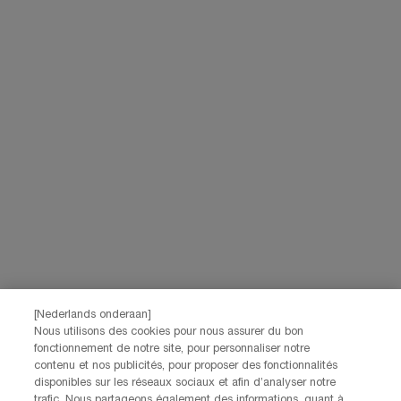
voor hebt gegeven, ook gebruikt worden om je profiel te verrijken en je
gepersonaliseerde aanbiedingen te doen via directe communicatie van
Lancôme, evenals via advertenties van haar verschillende merken op
partnerwebsites en sociale netwerken, en om de prestaties van onze
marketingactiviteiten te meten. Je kunt jouw toestemming te allen tijde
intrekken via de afmeldlink in onze elektronische communicatie. Voor meer
informatie over de verwerking van jouw gegevens en rechten kun je ons
privacybeleid
raadplegen.
Deze site wordt beschermd door Cloudflare en het privacybeleid en de
gebruiksvoorwaarden zijn van toepassing.
AANMELDEN
NEEM CONTACT OP
De klantenservice van Lancôme staat tot je beschikking. Neem
contact met ons op!
[Nederlands onderaan]
Nous utilisons des cookies pour nous assurer du bon
Via telefoon: +32 28 44 00 03 (9h00 - 17h00 | Maandag –
fonctionnement de notre site, pour personnaliser notre
Vrijdag)
contenu et nos publicités, pour proposer des fonctionnalités
Via e-mail
disponibles sur les réseaux sociaux et afin d’analyser notre
trafic. Nous partageons également des informations, quant à