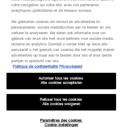
votre navigation sur notre site, avec nos partenaires
FABRIKANTINFORMATIE
analytiques, publicitaires et de réseaux sociaux.
LANCOME PARIS
14, rue Royale - 75008 Paris France
Info.conso@be.lancome.com
We gebruiken cookies om inhoud en advertenties te
personaliseren, sociale mediafuncties aan te bieden en ons
verkeer te analyseren. We delen ook informatie over uw
Aankoopoptie
gebruik van onze site met onze partners voor sociale media,
reclame en analytics. Doordat u verder klikt op deze site
aanvaardt u het gebruik van cookies die het mogelijk maken
€ - BE (NL)
advertenties op maat aan te bieden door ons of door derde
partijen in opdracht van ons.
Politique de confidentialité
Privacybeleid
Autoriser tous les cookies
© Lancôme
Alle cookies accepteren
Refuser tous les cookies
Alle cookies weigeren
Sitemap
Voorwaarden
Veelgestelde vragen
-20% KORTING OP JE VOLGENDE BESTELLING!
Algemene voorwaarden
Neem contact met ons op
Paramètres des cookies
Verzenden en retourneren
Cookiebeheer
Privacybeleid
Cookie-instellingen