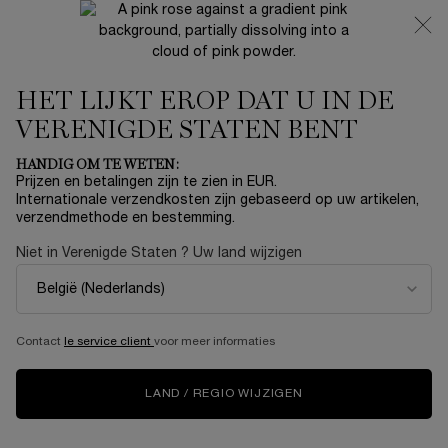
NIEUW 🍒 LA VIE EST BELLE VERY CHERRY | ONTVANG
EEN LUXE POUCH EN MINI CADEAU BIJ JOUW FULL-SIZE
AANKOOP
HET LIJKT EROP DAT U IN DE
0
Mijn
0 product
mandje
VERENIGDE STATEN BENT
Hoofdinhoud
HOMEPAGINA
MAKE-UP
VOLUMIZING MASCARA
HANDIG OM TE WETEN:
Prijzen en betalingen zijn te zien in EUR.
Internationale verzendkosten zijn gebaseerd op uw artikelen,
GEEF JE OGEN EEN
verzendmethode en bestemming.
OPEN BLIK MET
Niet in Verenigde Staten ? Uw land wijzigen
VOLUMIZING MASCARA
Contact
le service client
voor meer informaties
Haal je wel het meeste uit je volumizing mascara? Er komt meer
bij kijken dan je zou denken!
LAND / REGIO WIJZIGEN