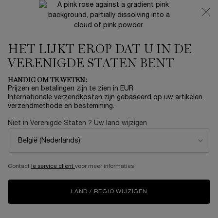
NIEUW 🍒 LA VIE EST BELLE VERY CHERRY | ONTVANG
EEN LUXE POUCH EN MINI CADEAU BIJ JOUW FULL-SIZE
AANKOOP
HET LIJKT EROP DAT U IN DE
0
Mijn
0 product
mandje
VERENIGDE STATEN BENT
Hoofdinhoud
HOMEPAGINA
MAKE-
DE WETENSCHAP ACHTER CILS BOOSTER LASH
HANDIG OM TE WETEN:
UP
REVITALIZING SERUM
Prijzen en betalingen zijn te zien in EUR.
Internationale verzendkosten zijn gebaseerd op uw artikelen,
verzendmethode en bestemming.
REVITALISEER EN STIJL
Niet in Verenigde Staten ? Uw land wijzigen
– MAAK KENNIS MET
LANCÔME’S CILS
Contact
le service client
voor meer informaties
BOOSTER LASH
LAND / REGIO WIJZIGEN
REVITALIZING SERUM