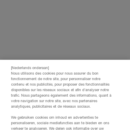
marketingactiviteiten te meten. Je kunt jouw toestemming te allen tijde
intrekken via de afmeldlink in onze elektronische communicatie. Voor meer
informatie over de verwerking van jouw gegevens en rechten kun je ons
privacybeleid
raadplegen.
Deze site wordt beschermd door Cloudflare en het privacybeleid en de
gebruiksvoorwaarden zijn van toepassing.
AANMELDEN
[Nederlands onderaan]
NEEM CONTACT OP
Nous utilisons des cookies pour nous assurer du bon
De klantenservice van Lancôme staat tot je beschikking. Neem
fonctionnement de notre site, pour personnaliser notre
contact met ons op!
contenu et nos publicités, pour proposer des fonctionnalités
disponibles sur les réseaux sociaux et afin d’analyser notre
Via telefoon: +32 28 44 00 03 (9h00 - 17h00 | Maandag –
trafic. Nous partageons également des informations, quant à
Vrijdag)
votre navigation sur notre site, avec nos partenaires
Via e-mail
analytiques, publicitaires et de réseaux sociaux.
FABRIKANTINFORMATIE
We gebruiken cookies om inhoud en advertenties te
LANCOME PARIS
personaliseren, sociale mediafuncties aan te bieden en ons
14, rue Royale - 75008 Paris France
verkeer te analyseren. We delen ook informatie over uw