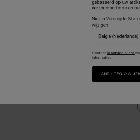
gebaseerd op uw artike
Samen zorgen voor een
verzendmethode en be
betere toekomst
U
Loopbanen
Niet in Verenigde Stat
wijzigen
V
Contact
le service client
vo
A
informaties
G
LAND / REGIO WIJZ