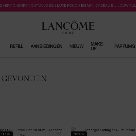
LLE VERY CHERRY | ONTVANG EEN LUXE POUCH EN MINI CADEAU BIJ JOUW FU
MAKE-
REFILL
AANBIEDINGEN
NIEUW
PARFUMS
UP
N GEVONDEN
DITION
NIEUW