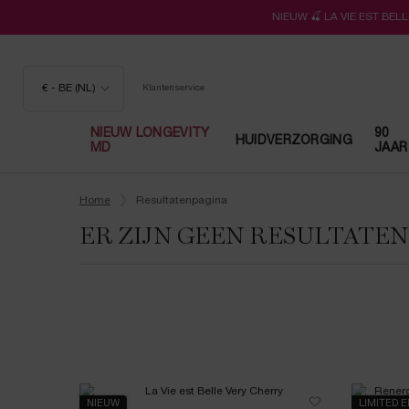
NIEUW 🍒 LA VIE EST BE
€ - BE (NL)
Klantenservice
NIEUW LONGEVITY
90
HUIDVERZORGING
MD
JAAR
Hoofdinhoud
Home
Resultatenpagina
ER ZIJN GEEN RESULTATE
NIEUW
LIMITED E