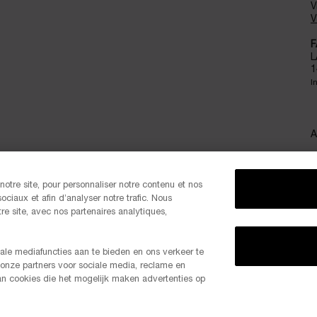
V
V
F
L
1
I
A
otre site, pour personnaliser notre contenu et nos
ociaux et afin d’analyser notre trafic. Nous
S
e site, avec nos partenaires analytiques,
ale mediafuncties aan te bieden en ons verkeer te
 onze partners voor sociale media, reclame en
-20% K
van cookies die het mogelijk maken advertenties op