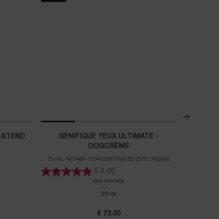
NAVULBAA
-XTEND
GÉNIFIQUE YEUX ULTIMATE -
HYDRA
OOGCRÈME
DUAL REPAIR CONCENTRATED EYE CREAM
Je routine
5.0
(2)
gie Collagen+ Lift-Xtend Cream
One size only
for GÉNIFIQUE YEUX ULTIMATE - OOGC
20 ml
€ 73,00