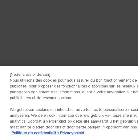
[Nederlands onderaan]
Nous utilisons des cookies pour nous assurer du bon fonctionnement de n
publicités, pour proposer des fonctionnalités disponibles sur les réseaux s
© Lancôme
partageons également des informations, quant à votre navigation sur notr
publicitaires et de réseaux sociaux.
We gebruiken cookies om inhoud en advertenties te personaliseren, soci
analyseren. We delen ook informatie over uw gebruik van onze site met
analytics. Doordat u verder klikt op deze site aanvaardt u het gebruik 
maat aan te bieden door ons of door derde partijen in opdracht van ons.
Politique de confidentialité
Privacybeleid
GRATIS LEVERING VANAF 60€ AANKOOP