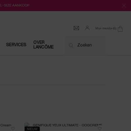
LL-SIZE AANKOOP
Mijn mandje
0
0 product
OVER
SERVICES
Zoeken
LANCÔME
NIEUW
NIEUW