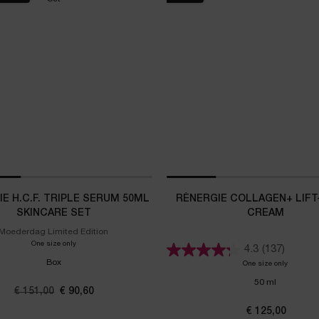
E H.C.F. TRIPLE SERUM 50ML
RÉNERGIE COLLAGEN+ LIFT
SKINCARE SET
CREAM
Moederdag Limited Edition
One size only
for Rénergie H.C.F. Triple Serum 50ml Skincare Set
4.3
(137)
Box
One size only
for Réner
50 ml
Oude prijs
€ 151,00
Nieuwe prijs
€ 90,60
€ 125,00