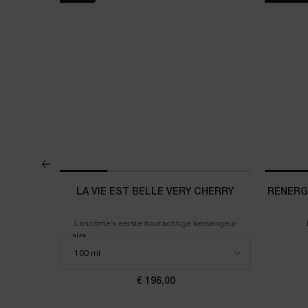
ME
LA VIE EST BELLE VERY CHERRY
RÉNERGI
NSTMATIGE
Lancôme’s eerste houtachtige kersengeur
Select a
size
for La Vie est Belle Very Cherry
SOLUE DE OOGCRÈME
€ 196,00
ijs