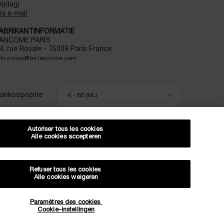
rijdag)
ia e-mail
ABRIKANTINFORMATIE
ANCOME PARIS
4, rue Royale - 75008 Paris France
nfo.conso@be.lancome.com
ankoopoptie
€ - BE (NL)
Autoriser tous les cookies
Alle cookies accepteren
itemap
Voorwaarden
Veelgestelde vragen
Algemene voorwaarden
Neem contact met ons op
Verzenden en retourneren
Cookiebeheer
Privacybeleid
Refuser tous les cookies
Alle cookies weigeren
ORTING OP JE VOLGENDE BESTELLING!
Paramètres des cookies
Cookie-instellingen
EXCLUSIEVE AANBIEDINGEN