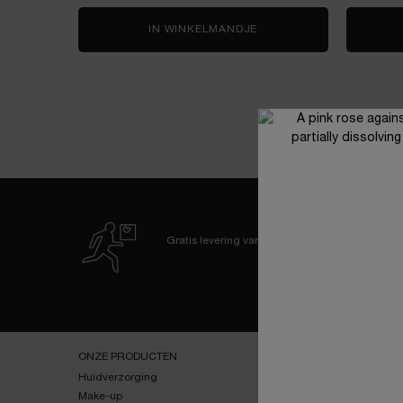
IN WINKELMANDJE
LA VIE EST BELLE VERY
Gratis levering
vanaf 60€
Navigatie voettekst
ONZE PRODUCTEN
SERVICES
Huidverzorging
E-youth Finder
Make-up
Virtuele Try-On