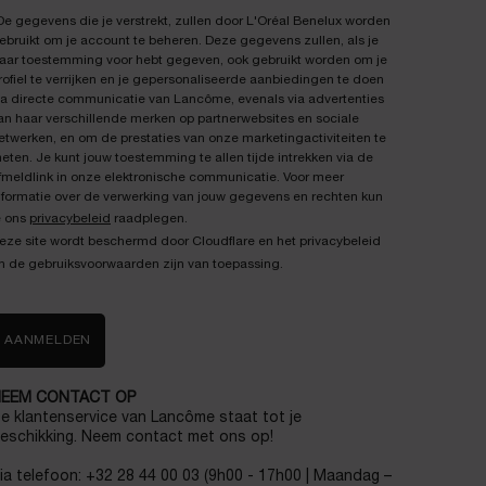
De gegevens die je verstrekt, zullen door L'Oréal Benelux worden
ebruikt om je account te beheren. Deze gegevens zullen, als je
aar toestemming voor hebt gegeven, ook gebruikt worden om je
rofiel te verrijken en je gepersonaliseerde aanbiedingen te doen
ia directe communicatie van Lancôme, evenals via advertenties
an haar verschillende merken op partnerwebsites en sociale
etwerken, en om de prestaties van onze marketingactiviteiten te
eten. Je kunt jouw toestemming te allen tijde intrekken via de
fmeldlink in onze elektronische communicatie. Voor meer
nformatie over de verwerking van jouw gegevens en rechten kun
e ons
privacybeleid
raadplegen.
eze site wordt beschermd door Cloudflare en het privacybeleid
n de gebruiksvoorwaarden zijn van toepassing.
AANMELDEN
EEM CONTACT OP
e klantenservice van Lancôme staat tot je
eschikking. Neem contact met ons op!
ia telefoon: +32 28 44 00 03 (9h00 - 17h00 | Maandag –