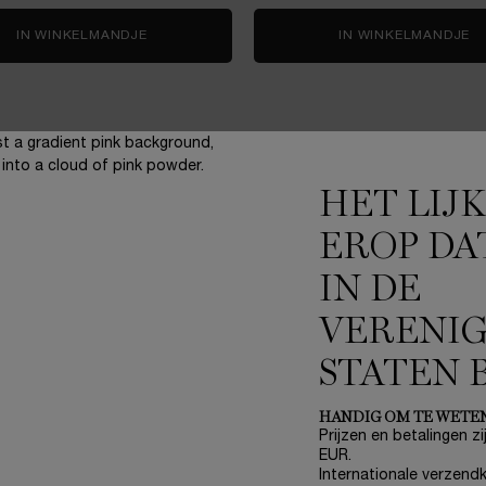
 CHERRY
IN WINKELMANDJE
RÉNERGIE H.C.F. TRIPLE SERUM 50ML SKINCAR
IN WINKELMANDJE
R
HET LIJ
EROP DA
IN DE
3 gratis staaltjes
bij elke bestelling
VERENI
STATEN 
HANDIG OM TE WETE
ONZE BELOFTES
A
Prijzen en betalingen zij
EUR.
Write Her Future
(*
Internationale verzendk
Breng de wereld tot bloei