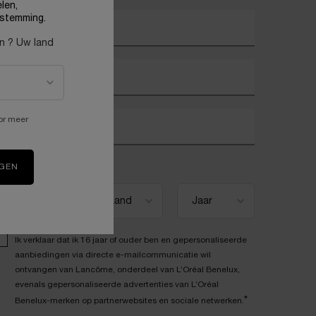
len,
stemming.
w e-mailadres
*
en ? Uw land
oornaam
*
or meer
chternaam
*
eboortedatum
IGEN
Ik verklaar dat ik 16 jaar of ouder ben en gepersonaliseerde
aanbiedingen via directe e-mailcommunicatie wil
ontvangen van Lancôme, onderdeel van L’Oréal Benelux,
evenals gepersonaliseerde advertenties van L’Oréal
*
Benelux-merken op partnerwebsites en sociale netwerken.