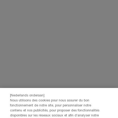
try-on van Lancôme
Navigatie voettekst
AANMELDEN VOOR ONZE NIEUWSBRIEF
(*)
verplichte velden
Uw e-mailadres
*
Voornaam
*
Achternaam
*
[Nederlands onderaan]
Nous utilisons des cookies pour nous assurer du bon
Geboortedatum
fonctionnement de notre site, pour personnaliser notre
contenu et nos publicités, pour proposer des fonctionnalités
disponibles sur les réseaux sociaux et afin d’analyser notre