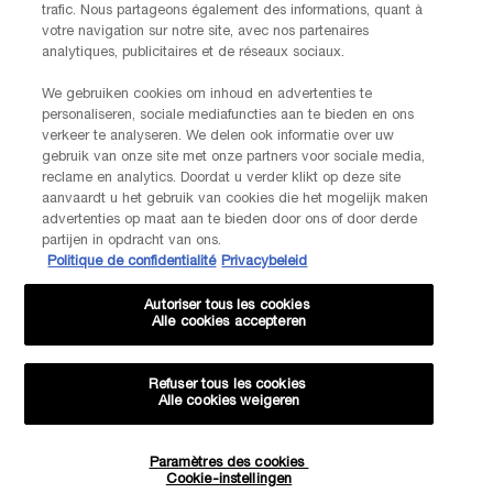
trafic. Nous partageons également des informations, quant à
votre navigation sur notre site, avec nos partenaires
analytiques, publicitaires et de réseaux sociaux.
Ik verklaar dat ik 16 jaar of ouder ben en gepersonaliseerde
aanbiedingen via directe e-mailcommunicatie wil ontvangen van
We gebruiken cookies om inhoud en advertenties te
Lancôme, onderdeel van L’Oréal Benelux, evenals gepersonaliseerde
personaliseren, sociale mediafuncties aan te bieden en ons
advertenties van L’Oréal Benelux-merken op partnerwebsites en
verkeer te analyseren. We delen ook informatie over uw
gebruik van onze site met onze partners voor sociale media,
*
sociale netwerken.
reclame en analytics. Doordat u verder klikt op deze site
aanvaardt u het gebruik van cookies die het mogelijk maken
*De gegevens die je verstrekt, zullen door L'Oréal Benelux worden gebruikt
advertenties op maat aan te bieden door ons of door derde
om je account te beheren. Deze gegevens zullen, als je daar toestemming
partijen in opdracht van ons.
voor hebt gegeven, ook gebruikt worden om je profiel te verrijken en je
Politique de confidentialité
Privacybeleid
gepersonaliseerde aanbiedingen te doen via directe communicatie van
Lancôme, evenals via advertenties van haar verschillende merken op
partnerwebsites en sociale netwerken, en om de prestaties van onze
Autoriser tous les cookies
Alle cookies accepteren
marketingactiviteiten te meten. Je kunt jouw toestemming te allen tijde
intrekken via de afmeldlink in onze elektronische communicatie. Voor meer
informatie over de verwerking van jouw gegevens en rechten kun je ons
Refuser tous les cookies
privacybeleid
raadplegen.
Alle cookies weigeren
Deze site wordt beschermd door Cloudflare en het privacybeleid en de
gebruiksvoorwaarden zijn van toepassing.
Paramètres des cookies
Hoeveelheid
Cookie-instellingen
−
+
€ 34,80
BRENG ME OP DE HOOGTE
WANNEER