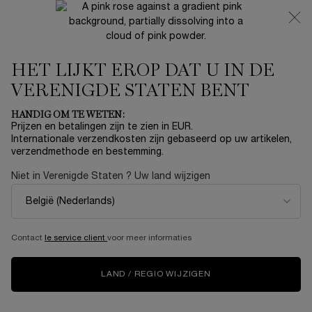
NIEUW 🍒 LA VIE EST BELLE VERY CHERRY | ONTVANG
EEN LUXE POUCH EN MINI CADEAU BIJ JOUW FULL-SIZE
AANKOOP
HET LIJKT EROP DAT U IN DE
0
Mijn
0 product
mandje
VERENIGDE STATEN BENT
Hoofdinhoud
Home
OUTLET
HANDIG OM TE WETEN:
Prijzen en betalingen zijn te zien in EUR.
TEINT IDOLE ULTRA WEAR
Internationale verzendkosten zijn gebaseerd op uw artikelen,
verzendmethode en bestemming.
STICK FOUNDATION
Niet in Verenigde Staten ? Uw land wijzigen
€ 34,80
Niet meer op voorraad
€ 58,00
Oude prijs
Nieuwe prijs
(€ 193,33/50 g.)
Langdurige perfectie wanneer je het ook maar nodig hebt!
De zijdezachte textuur brengt naadloos aa ...
Meer
Contact
le service client
voor meer informaties
informatie
5.0
(3)
Schrijf een beoordeling
Lees
LAND / REGIO WIJZIGEN
3
beoordelingen.
Dezelfde