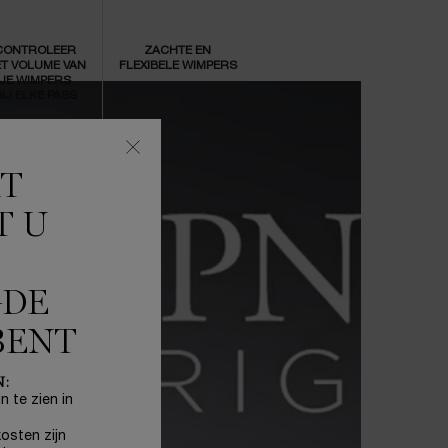
CONTROLEER
ZACHTE EN
T VOLUME VAN
FLEXIBELE WIMPERS
JE WIMPERS
IJ ELKE PASS
KT
T U
GDE
BENT
N:
n te zien in
osten zijn