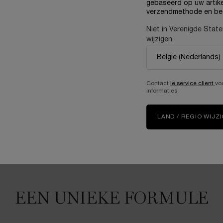
gebaseerd op uw artike
verzendmethode en be
Niet in Verenigde Stat
wijzigen
Contact
le service client
vo
informaties
LAND / REGIO WIJZ
EEN UNIEKE FORMULE