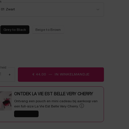
beoordelingen.
 a
R
for Hypnôse Mascara
r een kleur voor Hypnôse Mascara
Dezelfde
01 Zwart
paginalink.
Grey to Black
Beige to Brown
ecteerd
t, 1 of 1
lheid
+
€ 44,00
―
IN WINKELMANDJE
HYPNÔSE MASCARA
ONTDEK LA VIE EST BELLE VERY CHERRY
Ontvang een pouch en mini cadeau bij aankoop van
ⓘ
een full-size La Vie Est Belle Very Cherry.
SHOP NU