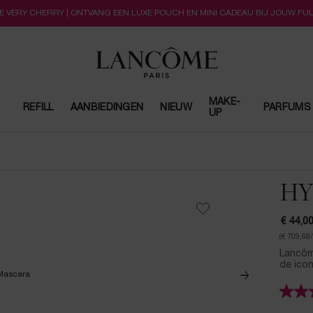
LLE VERY CHERRY | ONTVANG EEN LUXE POUCH EN MINI CADEAU BIJ JOUW FU
MAKE-
REFILL
AANBIEDINGEN
NIEUW
PARFUMS
UP
HY
€ 44,0
(€ 709,68
Lancôm
de ico