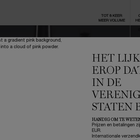
TOT 8 KEER
MEER VOLUME
HE
B
HET LIJ
EROP DA
IN DE
VERENI
STATEN 
HANDIG OM TE WETE
Prijzen en betalingen zij
EUR.
Internationale verzendk