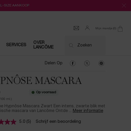
LL-SIZE AANKOOP
Mijn mandje
0
0 product
OVER
SERVICES
Zoeken
LANCÔME
Delen Op Facebook
Delen Op Twitter
Delen Op Pinter
Delen Op
PNÔSE MASCARA
Op voorraad
0
/100 ml.)
e Hypnôse Mascara Zwart Een intens, zwarte blik met
nische mascara van Lancôme Ontde ...
Meer informatie
5.0
(5)
Schrijf een beoordeling
Lees
5