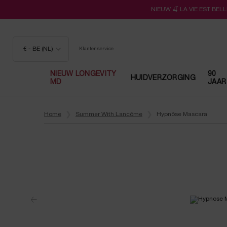
NIEUW 🍒 LA VIE EST BE
€ - BE (NL)
Klantenservice
NIEUW LONGEVITY
90
HUIDVERZORGING
MD
JAAR
Hoofdinhoud
Home
Summer With Lancôme
Hypnôse Mascara