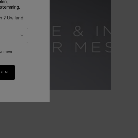
len,
stemming.
en ? Uw land
or meer
IGEN