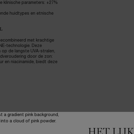
le klinische parameters: +27%
lende huidtypes en etnische
L
gecombineerd met krachtige
NE-technologie. Deze
ch op de langste UVA-stralen,
uidveroudering door de zon:
ur en niacinamide, biedt deze
HET LIJ