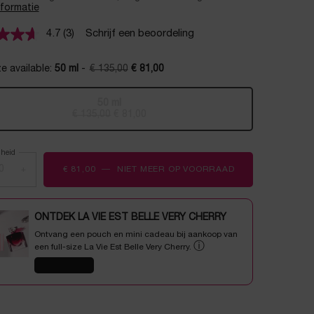
nformatie
4.7
(3)
Schrijf een beoordeling
Lees
3
beoordelingen.
e available:
50 ml
-
€ 135,00
€ 81,00
Dezelfde
Oude prijs
Nieuwe prijs
paginalink.
50 ml
Geselecteerd
De productvariant is niet in voorraad, {0}
, 1 of 1
€ 135,00
Oude prijs
Nieuwe prijs
€ 81,00
lheid
+
€ 81,00
―
NIET MEER OP VOORRAAD
RÉNERGIE H.P.N.
ONTDEK LA VIE EST BELLE VERY CHERRY
Ontvang een pouch en mini cadeau bij aankoop van
ⓘ
een full-size La Vie Est Belle Very Cherry.
SHOP NU