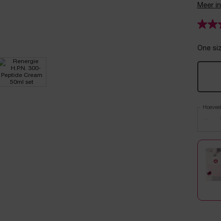
Meer i
One siz
Hoevee
−