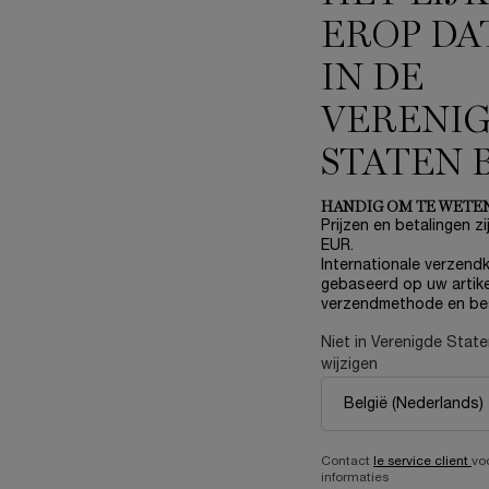
JOU
EROP DA
IN DE
NIEUW
VERENI
F
STATEN 
HANDIG OM TE WETE
Prijzen en betalingen zij
EUR.
Internationale verzendk
gebaseerd op uw artike
verzendmethode en be
Niet in Verenigde Stat
wijzigen
EST BELLE L’ÉLIXIR REFILL KIT
LA NUIT TRÉSOR - LE PA
Contact
le service client
vo
uk, Heruitgevonden: De Élixir Geur, Nu
informaties
Navulbaar.