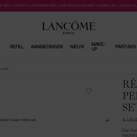
LLE VERY CHERRY | ONTVANG EEN LUXE POUCH EN MINI CADEAU BIJ JOUW FU
MAKE-
REFILL
AANBIEDINGEN
NIEUW
PARFUMS
UP
l Set
RÉ
PE
SE
€ 135,
Oude pr
Nieuwe 
Een hui
nachtr