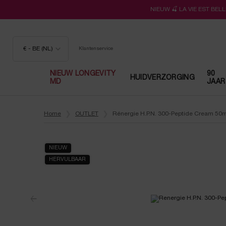
NIEUW 🍒 LA VIE EST BE
€ - BE (NL)
Klantenservice
NIEUW LONGEVITY
90
HUIDVERZORGING
MD
JAAR
Hoofdinhoud
Home
OUTLET
Rénergie H.P.N. 300-Peptide Cream 50m
NIEUW
HERVULBAAR