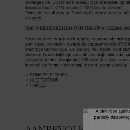
ondergezicht. Uitzonderlijke resultaten bewezen op al
liftend effect*, -21% rimpels*, -22% bruine vlekken*.
*Klinische resultaten na 8 weken, 84 vrouwen, verschil
groepen.
STAP 3: RÉNERGIE H.P.N. UVMUNE SPF 50 CREAM 15M
Voor het eerst wordt de hoogste zonnebescherming 
anti-aging voordelen, dankzij de gepatenteerde UVMU
krachtige technologie, die Mexoryl 400 bevat, richt zi
die verantwoordelijk zijn voor de verschijnselen van h
fotoveroudering. Verrijkt met 300 peptiden, hyaluronzu
innovatieve formule een complete anti-aging werking.
✓ DONKERE PLEKKEN
✓ HUIDTEXTUUR
✓ RIMPELS
JE HOUDT MISSCHIEN VAN