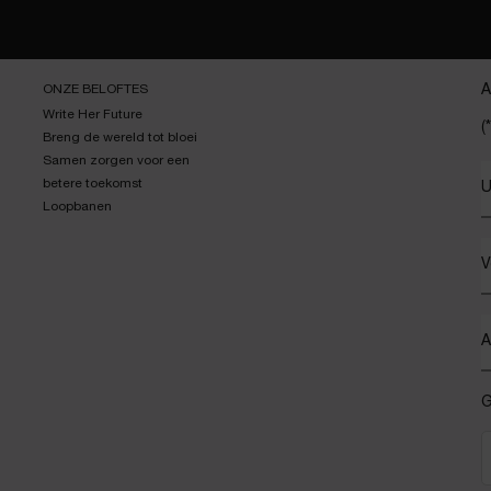
ONZE BELOFTES
A
Write Her Future
(*
Breng de wereld tot bloei
Samen zorgen voor een
betere toekomst
U
Loopbanen
V
A
G