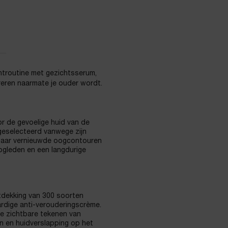
htroutine met gezichtsserum,
eren naarmate je ouder wordt.
or de gevoelige huid van de
geselecteerd vanwege zijn
htbaar vernieuwde oogcontouren
oogleden en een langdurige
tdekking van 300 soorten
rdige anti-verouderingscrème.
e zichtbare tekenen van
en en huidverslapping op het