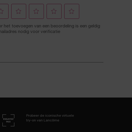
Probeer de iconische virtuele
try-on van Lancôme