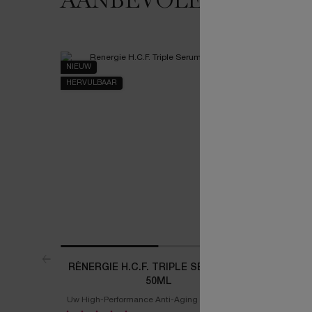
AANBEVOLEN VOOR 
NIEUW
ONLINE
EXCLUSIE
HERVULBAAR
RÉNERGIE H.C.F. TRIPLE SERUM SET
LA VIE 
50ML
Uw High-Performance Anti-Aging Huidprotocol
Intens Gel