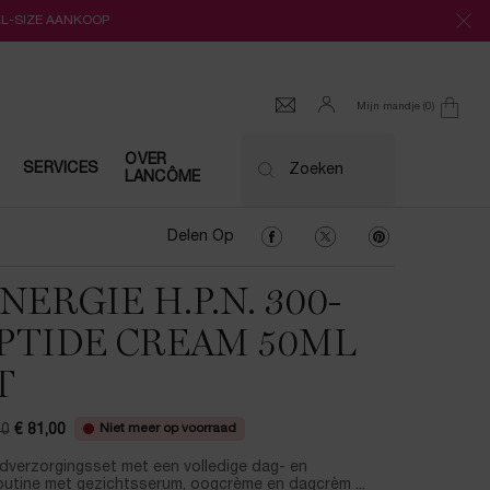
LL-SIZE AANKOOP
Mijn mandje
0
0 product
OVER
SERVICES
Zoeken
LANCÔME
Delen Op Facebook
Delen Op Twitter
Delen Op Pinter
Delen Op
NERGIE H.P.N. 300-
PTIDE CREAM 50ML
T
Niet meer op voorraad
00
€ 81,00
ijs
prijs
dverzorgingsset met een volledige dag- en
outine met gezichtsserum, oogcrème en dagcrèm ...