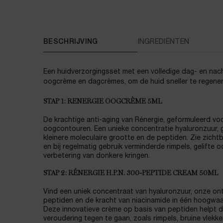
PDP Tabs
BESCHRIJVING
INGREDIËNTEN
Een huidverzorgingsset met een volledige dag- en nac
oogcrème en dagcrèmes, om de huid sneller te regener
STAP 1: RENERGIE OOGCRÈME 5ML
De krachtige anti-aging van Rénergie, geformuleerd vo
oogcontouren. Een unieke concentratie hyaluronzuur, 
kleinere moleculaire grootte en de peptiden. Zie zic
en bij regelmatig gebruik verminderde rimpels, gelifte 
verbetering van donkere kringen.
STAP 2: RÉNERGIE H.P.N. 300-PEPTIDE CREAM 50ML
Vind een uniek concentraat van hyaluronzuur, onze on
peptiden en de kracht van niacinamide in één hoogwaa
Deze innovatieve crème op basis van peptiden helpt d
veroudering tegen te gaan, zoals rimpels, bruine vlekk