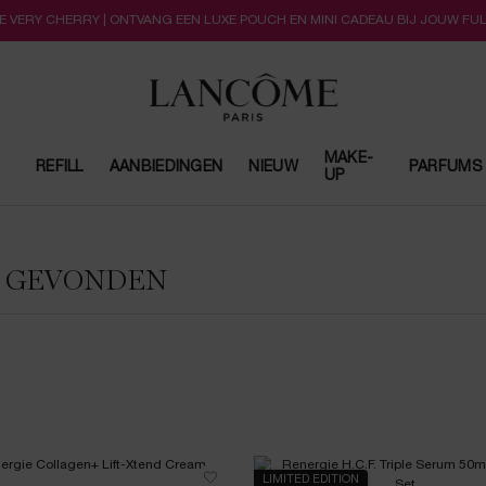
LLE VERY CHERRY | ONTVANG EEN LUXE POUCH EN MINI CADEAU BIJ JOUW FU
MAKE-
REFILL
AANBIEDINGEN
NIEUW
PARFUMS
UP
N GEVONDEN
LIMITED EDITION