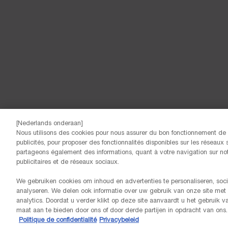
[Nederlands onderaan]
Nous utilisons des cookies pour nous assurer du bon fonctionnement de n
publicités, pour proposer des fonctionnalités disponibles sur les réseaux s
© Lancôme
partageons également des informations, quant à votre navigation sur notr
publicitaires et de réseaux sociaux.
We gebruiken cookies om inhoud en advertenties te personaliseren, soci
analyseren. We delen ook informatie over uw gebruik van onze site met
analytics. Doordat u verder klikt op deze site aanvaardt u het gebruik 
maat aan te bieden door ons of door derde partijen in opdracht van ons.
Politique de confidentialité
Privacybeleid
GRATIS LEVERING VANAF 60€ AANKOOP