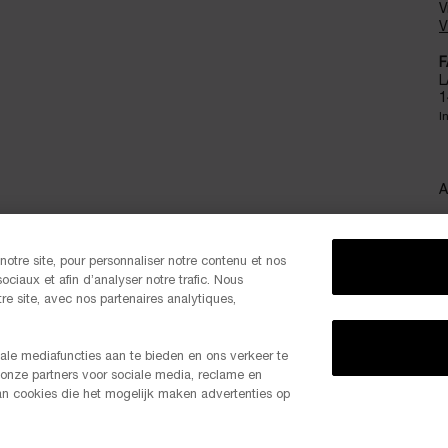
V
V
F
L
1
I
A
otre site, pour personnaliser notre contenu et nos
ociaux et afin d’analyser notre trafic. Nous
S
e site, avec nos partenaires analytiques,
ale mediafuncties aan te bieden en ons verkeer te
 onze partners voor sociale media, reclame en
-20% K
van cookies die het mogelijk maken advertenties op