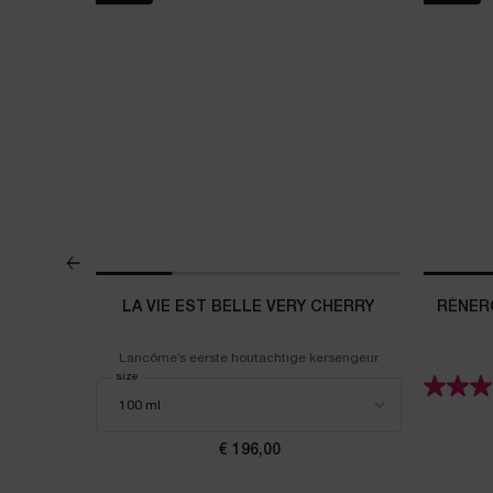
T 15ML
LA VIE EST BELLE VERY CHERRY
RÉNER
gekalmeerde
Lancôme’s eerste houtachtige kersengeur
Select a
size
for La Vie est Belle Very Cherry
a Zen Discovery set 15ml
€ 196,00
js