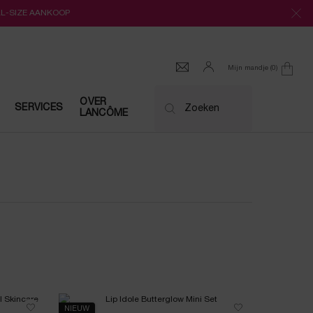
LL-SIZE AANKOOP
Mijn mandje
0
0 product
OVER
SERVICES
Zoeken
LANCÔME
NIEUW
NIEUW