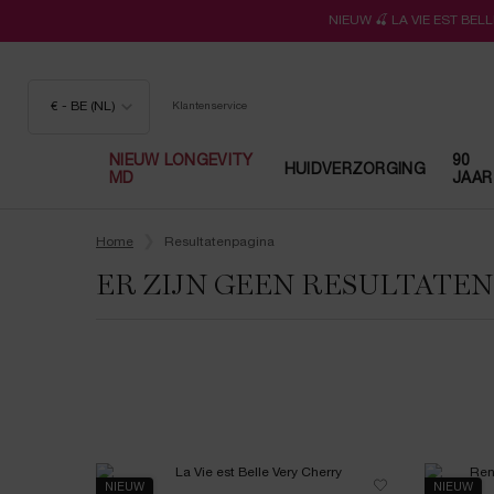
NIEUW 🍒 LA VIE EST BE
€ - BE (NL)
Klantenservice
NIEUW LONGEVITY
90
HUIDVERZORGING
MD
JAAR
Hoofdinhoud
Home
Resultatenpagina
ER ZIJN GEEN RESULTATE
NIEUW
NIEUW