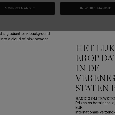
 CHERRY
IN WINKELMANDJE
RÉNERGIE COLLAGEN+ LIFT-XTEND CREAM
IN WINKELMANDJE
R
HET LIJ
EROP DA
IN DE
3 gratis staaltjes
bij elke bestelling
VERENI
STATEN 
HANDIG OM TE WETE
ONZE BELOFTES
A
Prijzen en betalingen zij
EUR.
Write Her Future
(*
Internationale verzendk
Breng de wereld tot bloei