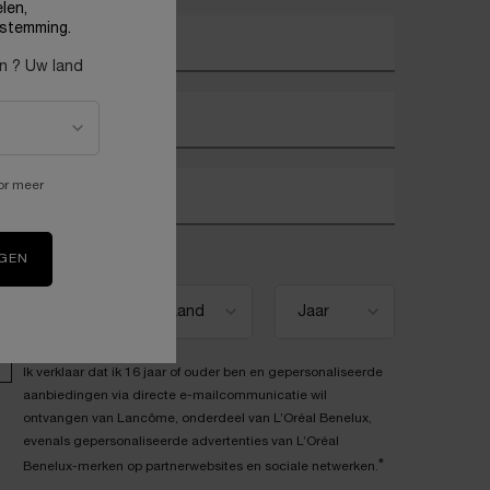
len,
stemming.
w e-mailadres
*
en ? Uw land
oornaam
*
or meer
chternaam
*
eboortedatum
IGEN
Ik verklaar dat ik 16 jaar of ouder ben en gepersonaliseerde
aanbiedingen via directe e-mailcommunicatie wil
ontvangen van Lancôme, onderdeel van L’Oréal Benelux,
evenals gepersonaliseerde advertenties van L’Oréal
*
Benelux-merken op partnerwebsites en sociale netwerken.