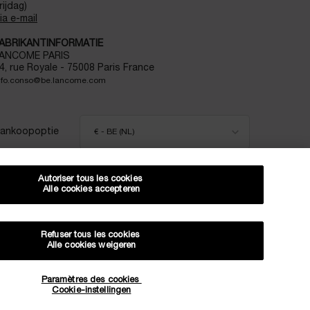
rijdag)
ia e-mail
ABRIKANTINFORMATIE
ANCOME PARIS
4, rue Royale - 75008 Paris France
nfo.conso@be.lancome.com
ankoopoptie
€ - BE (NL)
Autoriser tous les cookies
Alle cookies accepteren
itemap
Voorwaarden
Veelgestelde vragen
Algemene voorwaarden
Neem contact met ons op
Verzenden en retourneren
Cookiebeheer
Privacybeleid
Refuser tous les cookies
Alle cookies weigeren
ORTING OP JE VOLGENDE BESTELLING!
Paramètres des cookies
Cookie-instellingen
EXCLUSIEVE AANBIEDINGEN