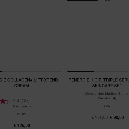
GIE COLLAGEN+ LIFT-XTEND
RÉNERGIE H.C.F. TRIPLE SE
CREAM
SKINCARE SET
Moederdag Limited Editio
One size only
for Réner
4.3
(137)
Box
One size only
for Rénergie Collagen+ Lift-Xtend Cream
50 ml
Oude prijs
€ 151,00
Nieuwe pr
€ 90,60
€ 125,00