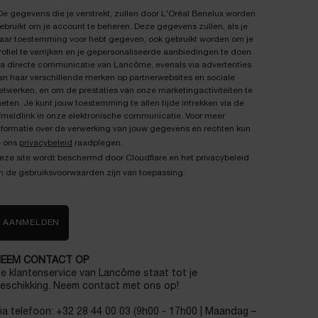
De gegevens die je verstrekt, zullen door L'Oréal Benelux worden
ebruikt om je account te beheren. Deze gegevens zullen, als je
aar toestemming voor hebt gegeven, ook gebruikt worden om je
rofiel te verrijken en je gepersonaliseerde aanbiedingen te doen
ia directe communicatie van Lancôme, evenals via advertenties
an haar verschillende merken op partnerwebsites en sociale
etwerken, en om de prestaties van onze marketingactiviteiten te
eten. Je kunt jouw toestemming te allen tijde intrekken via de
fmeldlink in onze elektronische communicatie. Voor meer
nformatie over de verwerking van jouw gegevens en rechten kun
e ons
privacybeleid
raadplegen.
eze site wordt beschermd door Cloudflare en het privacybeleid
n de gebruiksvoorwaarden zijn van toepassing.
AANMELDEN
EEM CONTACT OP
e klantenservice van Lancôme staat tot je
eschikking. Neem contact met ons op!
ia telefoon: +32 28 44 00 03 (9h00 - 17h00 | Maandag –