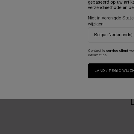
gebaseerd op uw artike
Samen zorgen voor een
verzendmethode en be
betere toekomst
U
Loopbanen
Niet in Verenigde Stat
wijzigen
V
Contact
le service client
vo
A
informaties
G
LAND / REGIO WIJZ