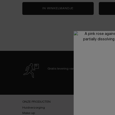
IN WINKELMANDJE
LA VIE EST BELLE VERY
Gratis levering
vanaf 60€
Navigatie voettekst
ONZE PRODUCTEN
SERVICES
Huidverzorging
E-youth Finder
Make-up
Virtuele Try-On