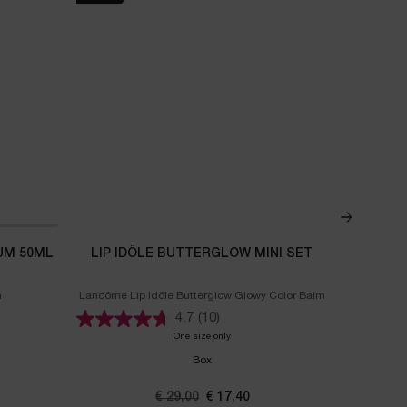
RUM 50ML
LIP IDÔLE BUTTERGLOW MINI SET
GÉN
n
Lancôme Lip Idôle Butterglow Glowy Color Balm
DUAL RE
gie H.C.F. Triple Serum 50ml Skincare Set
4.7
(10)
One size only
for Lip Idôle Butterglow Mini Set
Box
ijs
Oude prijs
€ 29,00
Nieuwe prijs
€ 17,40