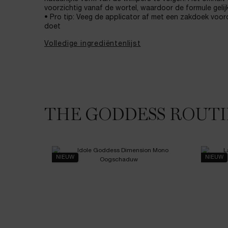
voorzichtig vanaf de wortel, waardoor de formule geli
• Pro tip: Veeg de applicator af met een zakdoek voord
doet
Volledige ingrediëntenlijst
THE GODDESS ROUT
PDP Routine Section
NIEUW
NIEUW