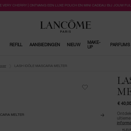
LLE VERY CHERRY | ONTVANG EEN LUXE POUCH EN MINI CADEAU BIJ JOUW FU
MAKE-
REFILL
AANBIEDINGEN
NIEUW
PARFUMS
UP
ver
LASH IDÔLE MASCARA MELTER
LA
ME
€ 40,0
Ontdek 
ultieme
informa
Select
KLEU