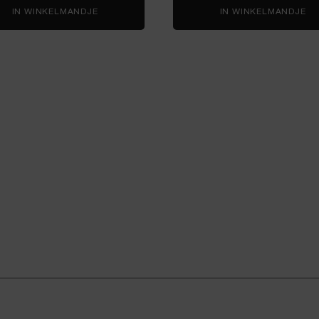
IN WINKELMANDJE
MONSIEUR BIG MASCARA
IN WINKELMANDJE
HY