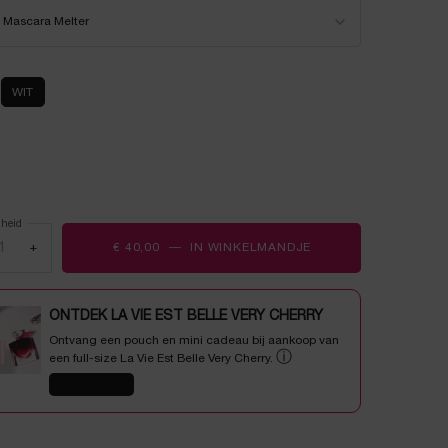
er een kleur voor LASH IDÔLE MASCARA MELTER
Mascara Melter
WIT
ecteerd
a Melter, 1 of 1
lheid
+
€ 40,00
―
IN WINKELMANDJE
LASH IDÔLE MASCA
ONTDEK LA VIE EST BELLE VERY CHERRY
Ontvang een pouch en mini cadeau bij aankoop van
ⓘ
een full-size La Vie Est Belle Very Cherry.
SHOP NU