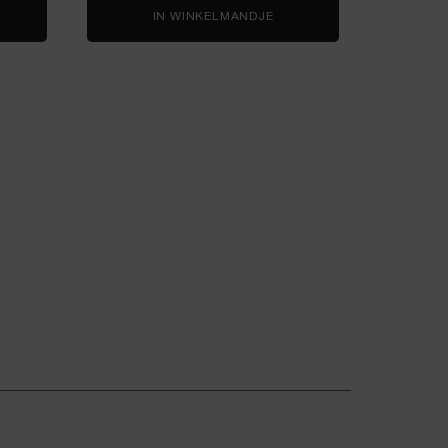
PNÔSE DRAMA
IN WINKELMANDJE
DÉFINICILS