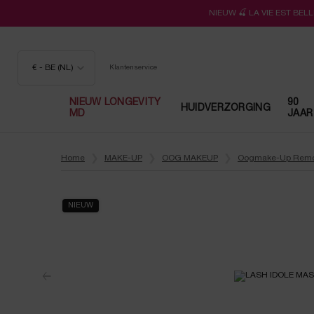
NIEUW 🍒 LA VIE EST BE
€ - BE (NL)
Klantenservice
NIEUW LONGEVITY
90
HUIDVERZORGING
MD
JAAR
Hoofdinhoud
Home
MAKE-UP
OOG MAKEUP
Oogmake-Up Remo
NIEUW