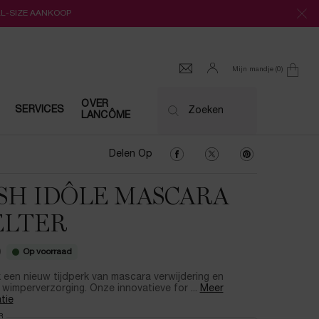
LL-SIZE AANKOOP
Mijn mandje
0
0 product
OVER
SERVICES
Zoeken
LANCÔME
Delen Op Facebook
Delen Op Twitter
Delen Op Pinter
Delen Op
SH IDÔLE MASCARA
LTER
Op voorraad
0
een nieuw tijdperk van mascara verwijdering en
 wimperverzorging. Onze innovatieve for ...
Meer
tie
 a
R
for LASH IDÔLE MASCARA MELTER