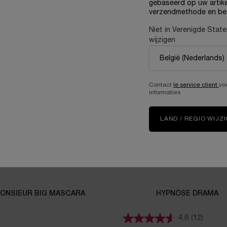
gebaseerd op uw artike
verzendmethode en be
VERGELIJKBARE PRODUCT
Niet in Verenigde Stat
wijzigen
Contact
le service client
vo
informaties
LAND / REGIO WIJZ
ONSIEUR BIG MASCARA
HYPNÔSE DRAMA
4.6
(12)