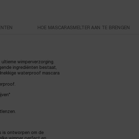
ËNTEN
HOE MASCARASMELTER AAN TE BRENGEN
 ultieme wimperverzorging.
gende ingrediënten bestaat,
ardnekkige waterproof mascara
erproof.
jven*
tlenzen.
s is ontworpen om de
 elke wimper perfect en