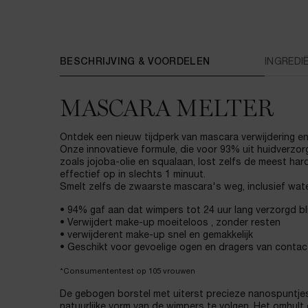
PDP Tabs
BESCHRIJVING & VOORDELEN
INGREDI
MASCARA MELTER
Ontdek een nieuw tijdperk van mascara verwijdering en
Onze innovatieve formule, die voor 93% uit huidverzor
zoals jojoba-olie en squalaan, lost zelfs de meest h
effectief op in slechts 1 minuut.
Smelt zelfs de zwaarste mascara's weg, inclusief wat
• 94% gaf aan dat wimpers tot 24 uur lang verzorgd bli
• Verwijdert make-up moeiteloos , zonder resten
• verwijderent make-up snel en gemakkelijk
• Geschikt voor gevoelige ogen en dragers van contac
*Consumententest op 105 vrouwen
De gebogen borstel met uiterst precieze nanospuntje
natuurlijke vorm van de wimpers te volgen. Het omhult