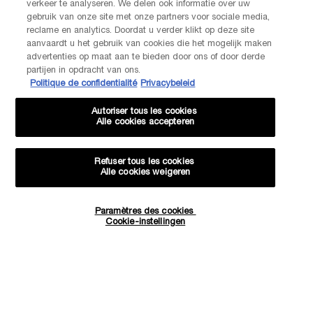
verkeer te analyseren. We delen ook informatie over uw
gebruik van onze site met onze partners voor sociale media,
reclame en analytics. Doordat u verder klikt op deze site
Navigatie voettekst
aanvaardt u het gebruik van cookies die het mogelijk maken
AANMELDEN VOOR ONZE NIEUWSBRIEF
advertenties op maat aan te bieden door ons of door derde
partijen in opdracht van ons.
(*)
verplichte velden
Politique de confidentialité
Privacybeleid
Autoriser tous les cookies
Uw e-mailadres
*
Alle cookies accepteren
Refuser tous les cookies
Voornaam
*
Alle cookies weigeren
Paramètres des cookies
Achternaam
*
Hoeveelheid
Cookie-instellingen
−
+
€ 254,00
BRENG ME OP DE HOOGTE
WANNEE
Geboortedatum