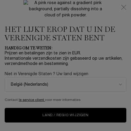
NIEUW 🍒 LA VIE EST BELLE VERY CHERRY | ONTVANG
EEN LUXE POUCH EN MINI CADEAU BIJ JOUW FULL-SIZE
AANKOOP
HET LIJKT EROP DAT U IN DE
0
Mijn
0 product
mandje
VERENIGDE STATEN BENT
Hoofdinhoud
...
PARFUMS
Dames Parfums
HANDIG OM TE WETEN:
Prijzen en betalingen zijn te zien in EUR.
LANCÔME L'AUTRE ÔUD EAU
Internationale verzendkosten zijn gebaseerd op uw artikelen,
verzendmethode en bestemming.
DE PARFUM
Niet in Verenigde Staten ? Uw land wijzigen
€ 254,00
Niet meer op voorraad
(€ 254,00/100 ml.)
In de Haute Parfumerie wordt een geur samengesteld op
dezelfde manier als waarop een Grand Cru ontst ...
Meer
Contact
le service client
voor meer informaties
informatie
5.0
(1)
Schrijf een beoordeling
Lees
LAND / REGIO WIJZIGEN
1
beoordeling.
Dezelfde