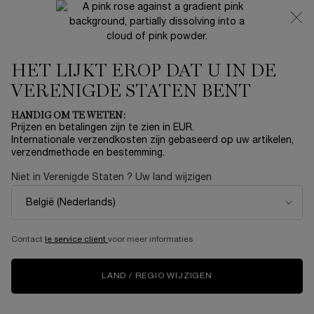
NIEUW 🍒 LA VIE EST BELLE VERY CHERRY | ONTVANG
EEN LUXE POUCH EN MINI CADEAU BIJ JOUW FULL-SIZE
AANKOOP
HET LIJKT EROP DAT U IN DE
0
Mijn
0 product
mandje
VERENIGDE STATEN BENT
Hoofdinhoud
Home
SETS
HANDIG OM TE WETEN:
Prijzen en betalingen zijn te zien in EUR.
IDÔLE EAU DE PARFUM 50ML
Internationale verzendkosten zijn gebaseerd op uw artikelen,
verzendmethode en bestemming.
SET
Niet in Verenigde Staten ? Uw land wijzigen
€ 132,00
Niet meer op voorraad
Begin deze feestdagen aan een buitengewone reis van
Parijs naar Happiness, de bestemming van het mer ...
Meer
informatie
Contact
le service client
voor meer informaties
NIEUW
LAND / REGIO WIJZIGEN
LIMITED EDITION