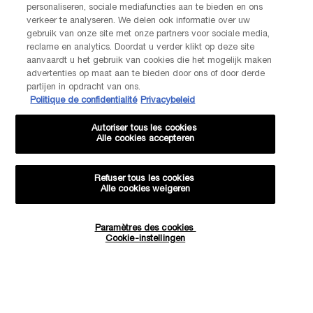
personaliseren, sociale mediafuncties aan te bieden en ons
NEEM CONTACT OP
verkeer te analyseren. We delen ook informatie over uw
De klantenservice van Lancôme staat tot je beschikking. Neem
gebruik van onze site met onze partners voor sociale media,
contact met ons op!
reclame en analytics. Doordat u verder klikt op deze site
Via telefoon: +32 28 44 00 03 (9h00 - 17h00 | Maandag –
aanvaardt u het gebruik van cookies die het mogelijk maken
Vrijdag)
advertenties op maat aan te bieden door ons of door derde
Via e-mail
partijen in opdracht van ons.
Politique de confidentialité
Privacybeleid
FABRIKANTINFORMATIE
Autoriser tous les cookies
LANCOME PARIS
Alle cookies accepteren
14, rue Royale - 75008 Paris France
Info.conso@be.lancome.com
Refuser tous les cookies
Alle cookies weigeren
Aankoopoptie
Paramètres des cookies
Hoeveelheid
€ - BE (NL)
Cookie-instellingen
−
+
€ 132,00
BRENG ME OP DE HOOGTE
WANNEE
© Lancôme