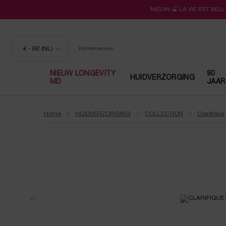
NIEUW 🍒 LA VIE EST BE
€ - BE (NL)
Klantenservice
NIEUW LONGEVITY
90
HUIDVERZORGING
MD
JAAR
Hoofdinhoud
Home
HUIDVERZORGING
COLLECTION
Clarifique