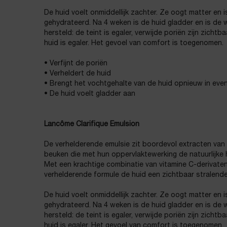
De huid voelt onmiddellijk zachter. Ze oogt matter en i
gehydrateerd. Na 4 weken is de huid gladder en is de
hersteld: de teint is egaler, verwijde poriën zijn zichtb
huid is egaler. Het gevoel van comfort is toegenomen.
• Verfijnt de poriën
• Verheldert de huid
• Brengt het vochtgehalte van de huid opnieuw in eve
• De huid voelt gladder aan
Lancôme Clarifique Emulsion
De verhelderende emulsie zit boordevol extracten van
beuken die met hun oppervlaktewerking de natuurlijke 
Met een krachtige combinatie van vitamine C-derivate
verhelderende formule de huid een zichtbaar stralende 
De huid voelt onmiddellijk zachter. Ze oogt matter en i
gehydrateerd. Na 4 weken is de huid gladder en is de
hersteld: de teint is egaler, verwijde poriën zijn zichtb
huid is egaler. Het gevoel van comfort is toegenomen.