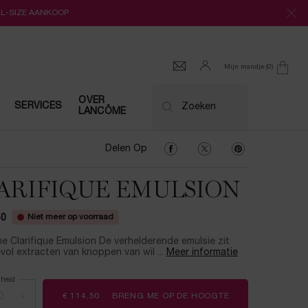
LL-SIZE AANKOOP
Mijn mandje
0
0 product
OVER
SERVICES
Zoeken
LANCÔME
Delen Op Facebook
Delen Op Twitter
Delen Op Pinter
Delen Op
ARIFIQUE EMULSION
Niet meer op voorraad
50
 Clarifique Emulsion De verhelderende emulsie zit
ol extracten van knoppen van wil ...
Meer informatie
lheid
+
€ 114,50
BRENG ME OP DE HOOGTE
WANNEER CLARIF