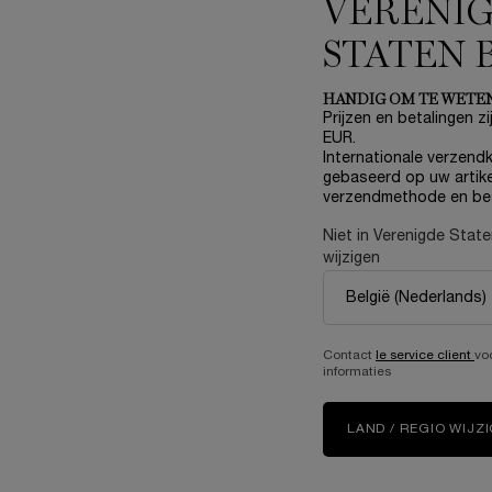
VERENI
STATEN 
HANDIG OM TE WETE
Prijzen en betalingen zij
EUR.
Internationale verzendk
gebaseerd op uw artike
E LONGEVITY MD ANTICIPATE
RÉNERGIE H.P.N 300-PEPTID
verzendmethode en be
THE CREAM
REFILL KIT
Niet in Verenigde Stat
Gezicht & Ogen
Hoogwaardige Anti-Aging Rijke C
Duurzame Navulling voor de Dro
wijzigen
5.0
(1)
One size only
for Absolue Longevity MD Anticipate The Cream
50 ml
€ 181,00
Contact
le service client
vo
€ 175,00
informaties
E
IN WINKELMANDJE
ABSOLUE LONGEVITY MD ANTICIPATE THE CRE
KOOP DE ROUTINE
RÉ
LAND / REGIO WIJZ