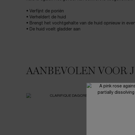
• Verfijnt de poriën
• Verheldert de huid
• Brengt het vochtgehalte van de huid opnieuw in eve
• De huid voelt gladder aan
AANBEVOLEN VOOR 
JE HOUDT MISSCHIEN VAN
NIEUW