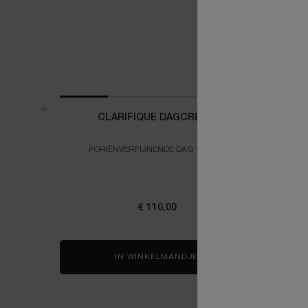
CLARIFIQUE DAGCRÈME
ABSOLU
PORIËNVERFIJNENDE DAG CREME
€ 110,00
IN WINKELMANDJE
CLARIFIQUE DAGCRÈM