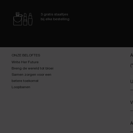
3 gratis staaltjes
bij elke bestelling
ONZE BELOFTES
A
Write Her Future
(*
Breng de wereld tot bloei
Samen zorgen voor een
betere toekomst
U
Loopbanen
V
A