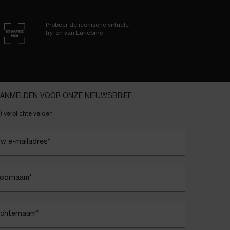
Probeer de iconische virtuele
try-on van Lancôme
ANMELDEN VOOR ONZE NIEUWSBRIEF
)
verplichte velden
w e-mailadres
*
oornaam
*
chternaam
*