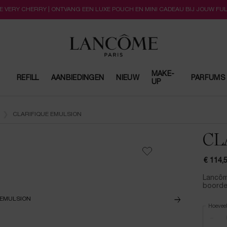
LLE VERY CHERRY | ONTVANG EEN LUXE POUCH EN MINI CADEAU BIJ JOUW FU
MAKE-
REFILL
AANBIEDINGEN
NIEUW
PARFUMS
UP
CLARIFIQUE EMULSION
CL
€ 114,
Lancôme
boordev
Hoevee
−