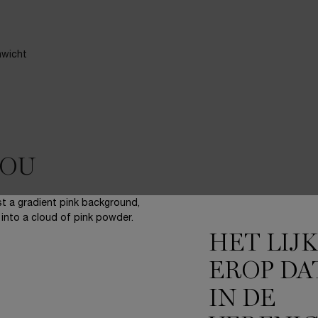
nwicht
JOU
ONLINE
HET LIJ
EXCLUSIEF
EROP DA
IN DE