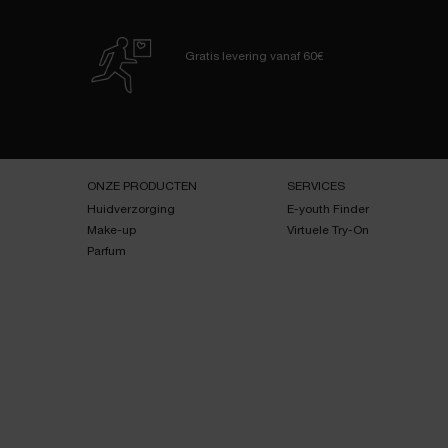
Gratis levering
vanaf 60€
Navigatie voettekst
ONZE PRODUCTEN
SERVICES
Huidverzorging
E-youth Finder
Make-up
Virtuele Try-On
Parfum