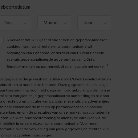
eboortedatum
Ik verklaar dat ik 16 jaar of ouder ben en gepersonaliseerde
aanbiedingen via directe e-mailcommunicatie wil
ontvangen van Lancôme, onderdeel van L’Oréal Benelux,
evenals gepersonaliseerde advertenties van L’Oréal
*
Benelux-merken op partnerwebsites en sociale netwerken.
De gegevens die je verstrekt, zullen door L'Oréal Benelux worden
ebruikt om je account te beheren. Deze gegevens zullen, als je
aar toestemming voor hebt gegeven, ook gebruikt worden om je
rofiel te verrijken en je gepersonaliseerde aanbiedingen te doen
ia directe communicatie van Lancôme, evenals via advertenties
an haar verschillende merken op partnerwebsites en sociale
etwerken, en om de prestaties van onze marketingactiviteiten te
eten. Je kunt jouw toestemming te allen tijde intrekken via de
fmeldlink in onze elektronische communicatie. Voor meer
nformatie over de verwerking van jouw gegevens en rechten kun
e ons
privacybeleid
raadplegen.