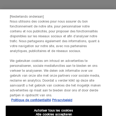
NEEM CONTACT OP
De klantenservice van Lancôme staat tot je beschikking. Neem
contact met ons op!
[Nederlands onderaan]
Via telefoon: +32 28 44 00 03 (9h00 - 17h00 | Maandag –
Nous utilisons des cookies pour nous assurer du bon
Vrijdag)
fonctionnement de notre site, pour personnaliser notre
Via e-mail
contenu et nos publicités, pour proposer des fonctionnalités
disponibles sur les réseaux sociaux et afin d’analyser notre
trafic. Nous partageons également des informations, quant à
FABRIKANTINFORMATIE
votre navigation sur notre site, avec nos partenaires
LANCOME PARIS
analytiques, publicitaires et de réseaux sociaux.
14, rue Royale - 75008 Paris France
Info.conso@be.lancome.com
We gebruiken cookies om inhoud en advertenties te
personaliseren, sociale mediafuncties aan te bieden en ons
verkeer te analyseren. We delen ook informatie over uw
Aankoopoptie
gebruik van onze site met onze partners voor sociale media,
reclame en analytics. Doordat u verder klikt op deze site
€ - BE (NL)
aanvaardt u het gebruik van cookies die het mogelijk maken
advertenties op maat aan te bieden door ons of door derde
partijen in opdracht van ons.
Politique de confidentialité
Privacybeleid
© Lancôme
Autoriser tous les cookies
Alle cookies accepteren