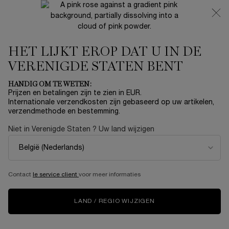
NIEUW 🍒 LA VIE EST BELLE VERY CHERRY | ONTVANG
EEN LUXE POUCH EN MINI CADEAU BIJ JOUW FULL-SIZE
AANKOOP
HET LIJKT EROP DAT U IN DE
0
Mijn
0 product
mandje
VERENIGDE STATEN BENT
Hoofdinhoud
ER ZIJN GEEN RESULTATEN GEVONDEN
HANDIG OM TE WETEN:
Prijzen en betalingen zijn te zien in EUR.
Internationale verzendkosten zijn gebaseerd op uw artikelen,
verzendmethode en bestemming.
NIEUW
LIMITED
NIEU
EDITION
Niet in Verenigde Staten ? Uw land wijzigen
Contact
le service client
voor meer informaties
LAND / REGIO WIJZIGEN
LA VIE EST BELLE
RÉNERGIE H.C.F.
RÉNE
VERY CHERRY
TRIPLE SERUM 50ML
LIF