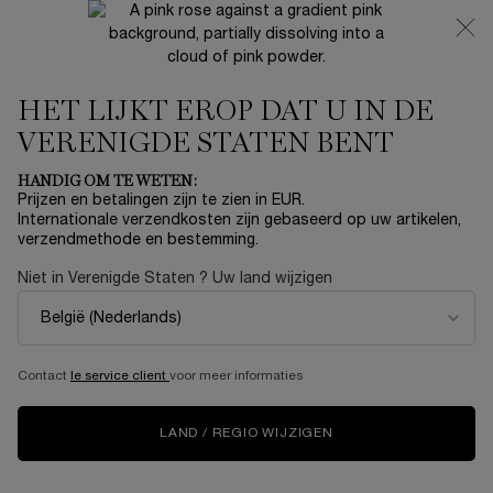
NIEUW 🍒 LA VIE EST BELLE VERY CHERRY | ONTVANG
EEN LUXE POUCH EN MINI CADEAU BIJ JOUW FULL-SIZE
AANKOOP
HET LIJKT EROP DAT U IN DE
0
Mijn
0 product
mandje
VERENIGDE STATEN BENT
Hoofdinhoud
Home
Bestsellers
HANDIG OM TE WETEN:
Sorteer op
SORTEER OP
Prijzen en betalingen zijn te zien in EUR.
20 producten
TOP RATED
VERFIJNEN
FILTERMENU
Internationale verzendkosten zijn gebaseerd op uw artikelen,
verzendmethode en bestemming.
Niet in Verenigde Staten ? Uw land wijzigen
NIEUW
NIEUW
Contact
le service client
voor meer informaties
LAND / REGIO WIJZIGEN