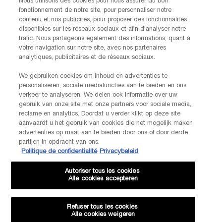
Nous utilisons des cookies pour nous assurer du bon
Vrijdag)
fonctionnement de notre site, pour personnaliser notre
Via e-mail
contenu et nos publicités, pour proposer des fonctionnalités
disponibles sur les réseaux sociaux et afin d’analyser notre
trafic. Nous partageons également des informations, quant à
FABRIKANTINFORMATIE
votre navigation sur notre site, avec nos partenaires
LANCOME PARIS
analytiques, publicitaires et de réseaux sociaux.
14, rue Royale - 75008 Paris France
Info.conso@be.lancome.com
We gebruiken cookies om inhoud en advertenties te
personaliseren, sociale mediafuncties aan te bieden en ons
Aankoopoptie
verkeer te analyseren. We delen ook informatie over uw
gebruik van onze site met onze partners voor sociale media,
reclame en analytics. Doordat u verder klikt op deze site
€ - BE (NL)
aanvaardt u het gebruik van cookies die het mogelijk maken
advertenties op maat aan te bieden door ons of door derde
partijen in opdracht van ons.
Politique de confidentialité
Privacybeleid
© Lancôme
Autoriser tous les cookies
Alle cookies accepteren
Refuser tous les cookies
Alle cookies weigeren