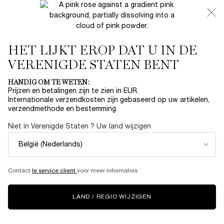
NIEUW 🍒 LA VIE EST BELLE VERY CHERRY | ONTVANG
EEN LUXE POUCH EN MINI CADEAU BIJ JOUW FULL-SIZE
AANKOOP
HET LIJKT EROP DAT U IN DE
0
Mijn
0 product
mandje
VERENIGDE STATEN BENT
Hoofdinhoud
...
AANBIEDINGEN
Winter Sale
HANDIG OM TE WETEN:
Prijzen en betalingen zijn te zien in EUR.
ABSOLUE LICHTE
Internationale verzendkosten zijn gebaseerd op uw artikelen,
verzendmethode en bestemming.
GEZICHTSCRÈME
Niet in Verenigde Staten ? Uw land wijzigen
€ 272,00
Op voorraad
(€ 453,33/100 ml.)
Lancôme Absolue Lichte Gezichtscrème dag- en
nachtcrème Voor een zichtbaar stralende en gehydrate ...
Contact
le service client
voor meer informaties
Meer informatie
5.0
(2)
Schrijf een beoordeling
Lees
LAND / REGIO WIJZIGEN
2
beoordelingen.
Dezelfde