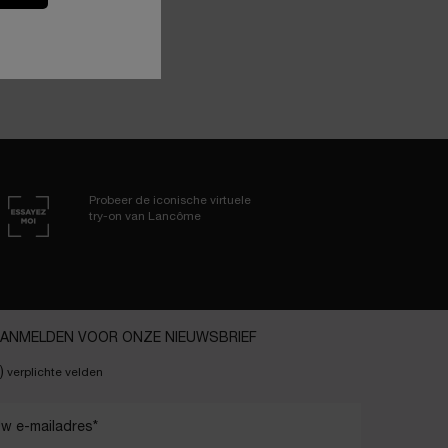
Probeer de iconische virtuele
try-on van Lancôme
ANMELDEN VOOR ONZE NIEUWSBRIEF
)
verplichte velden
w e-mailadres
*