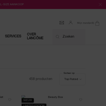
LL-SIZE AANKOOP
Mijn mandje
0
0 product
OVER
SERVICES
Zoeken
LANCÔME
Sorteer op
Sorteer op
458 producten
Top Rated
NIEUW
LIMITED EDITION