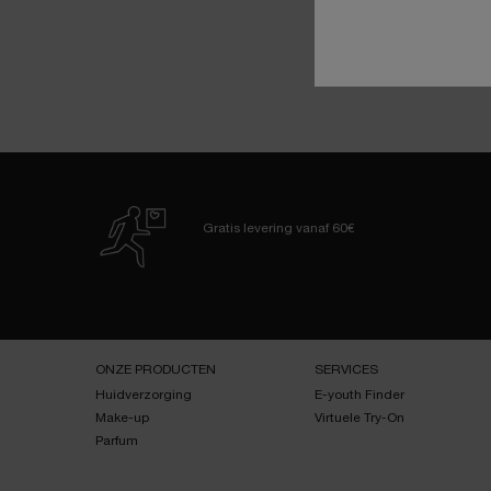
Gratis levering
vanaf 60€
Navigatie voettekst
ONZE PRODUCTEN
SERVICES
Huidverzorging
E-youth Finder
Make-up
Virtuele Try-On
Parfum