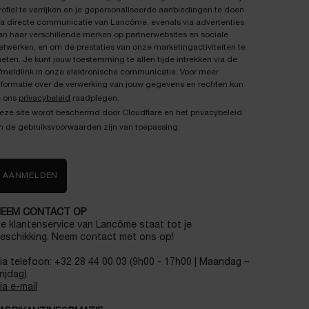
rofiel te verrijken en je gepersonaliseerde aanbiedingen te doen
ia directe communicatie van Lancôme, evenals via advertenties
an haar verschillende merken op partnerwebsites en sociale
etwerken, en om de prestaties van onze marketingactiviteiten te
eten. Je kunt jouw toestemming te allen tijde intrekken via de
fmeldlink in onze elektronische communicatie. Voor meer
nformatie over de verwerking van jouw gegevens en rechten kun
e ons
privacybeleid
raadplegen.
eze site wordt beschermd door Cloudflare en het privacybeleid
n de gebruiksvoorwaarden zijn van toepassing.
AANMELDEN
EEM CONTACT OP
e klantenservice van Lancôme staat tot je
eschikking. Neem contact met ons op!
ia telefoon: +32 28 44 00 03 (9h00 - 17h00 | Maandag –
rijdag)
ia e-mail