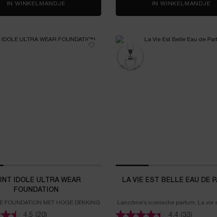
IN WINKELMANDJE
LIP IDÔLE BUTTERGLOW MINI SET
IN WINKELMANDJE
L
INT IDOLE ULTRA WEAR
LA VIE EST BELLE EAU DE 
FOUNDATION
E FOUNDATION MET HOGE DEKKING
Lancôme’s iconische parfum, La vie es
een ware ode aan geluk.
4.5
(20)
4.4
(33)