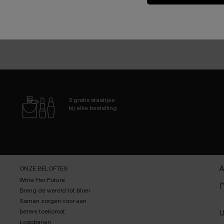
3 gratis staaltjes
bij elke bestelling
ONZE BELOFTES
A
Write Her Future
(*
Breng de wereld tot bloei
Samen zorgen voor een
betere toekomst
U
Loopbanen