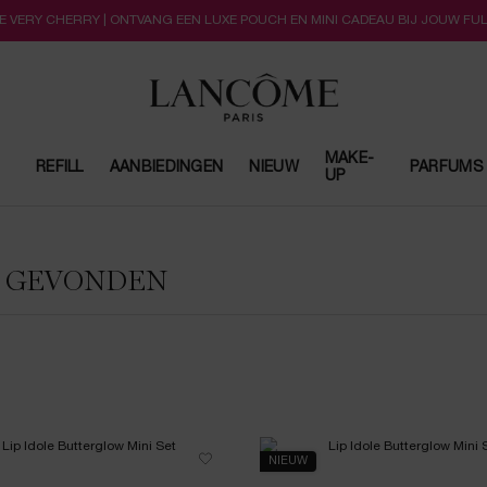
LLE VERY CHERRY | ONTVANG EEN LUXE POUCH EN MINI CADEAU BIJ JOUW FU
MAKE-
REFILL
AANBIEDINGEN
NIEUW
PARFUMS
UP
N GEVONDEN
NIEUW