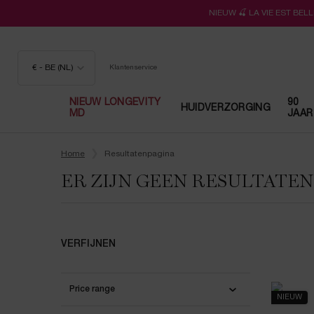
NIEUW 🍒 LA VIE EST BE
€ - BE (NL)
Klantenservice
NIEUW LONGEVITY
90
HUIDVERZORGING
MD
JAAR
Hoofdinhoud
Home
Resultatenpagina
ER ZIJN GEEN RESULTATE
VERFIJNEN
Price range
NIEUW