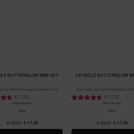
DÔLE BUTTERGLOW MINI SET
LIP IDÔLE BUTTERGLOW MI
 Lip Idôle Butterglow Glowy Color
Lancôme Lip Idôle Butterglow Glo
Balm
Balm
4.7
(10)
4.7
(10)
One size only
for Lip Idôle Butterglow Mini Set
One size only
for Lip I
Box
Box
Oude prijs
€ 29,00
Nieuwe prijs
€ 17,40
Oude prijs
€ 29,00
Nieuwe pri
€ 17,40