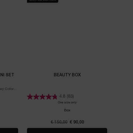
NI SET
BEAUTY BOX
wy Color
4.8
(83)
dôle Butterglow Mini Set
One size only
for Beauty Box
Box
js
Oude prijs
€ 150,00
Nieuwe prijs
€ 90,00