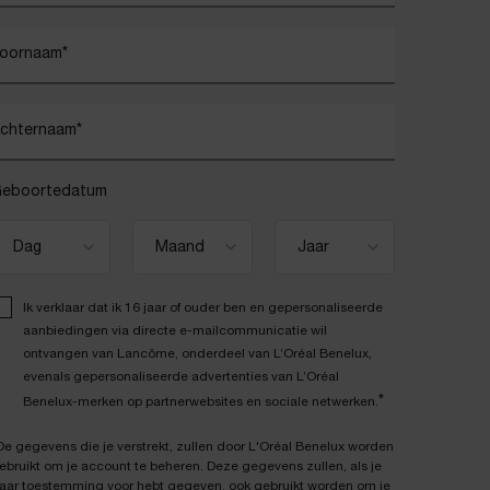
oornaam
*
chternaam
*
eboortedatum
Ik verklaar dat ik 16 jaar of ouder ben en gepersonaliseerde
aanbiedingen via directe e-mailcommunicatie wil
ontvangen van Lancôme, onderdeel van L’Oréal Benelux,
evenals gepersonaliseerde advertenties van L’Oréal
*
Benelux-merken op partnerwebsites en sociale netwerken.
De gegevens die je verstrekt, zullen door L'Oréal Benelux worden
ebruikt om je account te beheren. Deze gegevens zullen, als je
aar toestemming voor hebt gegeven, ook gebruikt worden om je