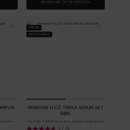
IP IDÔLE BUTTERGLOW MINI SET
BRENG ME OP DE HOOGTE
WANNEER BEAUTY B
NIEUW
HERVULBAAR
PARFUM
RÉNERGIE H.C.F. TRIPLE SERUM SET
50ML
t belle, is
Uw High-Performance Anti-Aging Huidprotocol
4.7
(3)