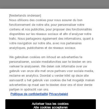
NEEM CONTACT OP
De klantenservice van Lancôme staat tot je beschikking. Neem
contact met ons op!
[Nederlands onderaan]
Via telefoon: +32 28 44 00 03 (9h00 - 17h00 | Maandag –
Nous utilisons des cookies pour nous assurer du bon
Vrijdag)
fonctionnement de notre site, pour personnaliser notre
Via e-mail
contenu et nos publicités, pour proposer des fonctionnalités
disponibles sur les réseaux sociaux et afin d’analyser notre
trafic. Nous partageons également des informations, quant à
FABRIKANTINFORMATIE
votre navigation sur notre site, avec nos partenaires
LANCOME PARIS
analytiques, publicitaires et de réseaux sociaux.
14, rue Royale - 75008 Paris France
Info.conso@be.lancome.com
We gebruiken cookies om inhoud en advertenties te
personaliseren, sociale mediafuncties aan te bieden en ons
verkeer te analyseren. We delen ook informatie over uw
Aankoopoptie
gebruik van onze site met onze partners voor sociale media,
reclame en analytics. Doordat u verder klikt op deze site
€ - BE (NL)
aanvaardt u het gebruik van cookies die het mogelijk maken
advertenties op maat aan te bieden door ons of door derde
partijen in opdracht van ons.
Politique de confidentialité
Privacybeleid
© Lancôme
Autoriser tous les cookies
Alle cookies accepteren