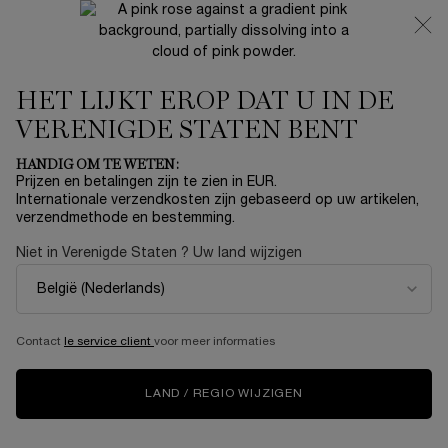
NIEUW 🍒 LA VIE EST BELLE VERY CHERRY | ONTVANG
EEN LUXE POUCH EN MINI CADEAU BIJ JOUW FULL-SIZE
AANKOOP
HET LIJKT EROP DAT U IN DE
0
Mijn
0 product
mandje
VERENIGDE STATEN BENT
Hoofdinhoud
ER ZIJN GEEN RESULTATEN GEVONDEN
HANDIG OM TE WETEN:
Prijzen en betalingen zijn te zien in EUR.
Internationale verzendkosten zijn gebaseerd op uw artikelen,
verzendmethode en bestemming.
NIEUW
LIMITED
NIEU
EDITION
Niet in Verenigde Staten ? Uw land wijzigen
Contact
le service client
voor meer informaties
LAND / REGIO WIJZIGEN
LA VIE EST BELLE
RÉNERGIE H.C.F.
RÉNE
VERY CHERRY
TRIPLE SERUM 50ML
LIF