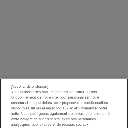
partnerwebsites en sociale netwerken, en om de prestaties van onze
marketingactiviteiten te meten. Je kunt jouw toestemming te allen tijde
intrekken via de afmeldlink in onze elektronische communicatie. Voor meer
informatie over de verwerking van jouw gegevens en rechten kun je ons
privacybeleid
raadplegen.
Deze site wordt beschermd door Cloudflare en het privacybeleid en de
gebruiksvoorwaarden zijn van toepassing.
AANMELDEN
NEEM CONTACT OP
De klantenservice van Lancôme staat tot je beschikking. Neem
contact met ons op!
[Nederlands onderaan]
Via telefoon: +32 28 44 00 03 (9h00 - 17h00 | Maandag –
Nous utilisons des cookies pour nous assurer du bon
Vrijdag)
fonctionnement de notre site, pour personnaliser notre
Via e-mail
contenu et nos publicités, pour proposer des fonctionnalités
disponibles sur les réseaux sociaux et afin d’analyser notre
trafic. Nous partageons également des informations, quant à
FABRIKANTINFORMATIE
votre navigation sur notre site, avec nos partenaires
LANCOME PARIS
analytiques, publicitaires et de réseaux sociaux.
14, rue Royale - 75008 Paris France