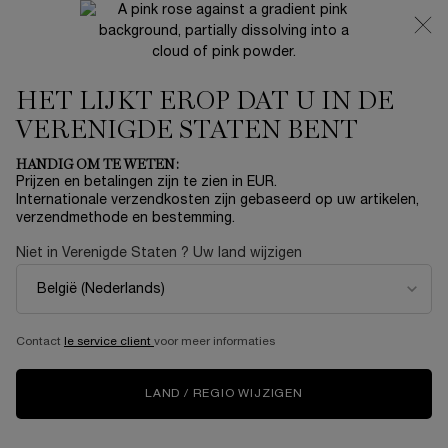
NIEUW 🍒 LA VIE EST BELLE VERY CHERRY | ONTVANG
EEN LUXE POUCH EN MINI CADEAU BIJ JOUW FULL-SIZE
AANKOOP
HET LIJKT EROP DAT U IN DE
0
Mijn
0 product
mandje
VERENIGDE STATEN BENT
Hoofdinhoud
...
NIEUW
Sets
HANDIG OM TE WETEN:
Sorteer op
SORTEER OP
Prijzen en betalingen zijn te zien in EUR.
1 product
TOP RATED
VERFIJNEN
FILTERMENU
Internationale verzendkosten zijn gebaseerd op uw artikelen,
verzendmethode en bestemming.
Niet in Verenigde Staten ? Uw land wijzigen
Contact
le service client
voor meer informaties
LAND / REGIO WIJZIGEN