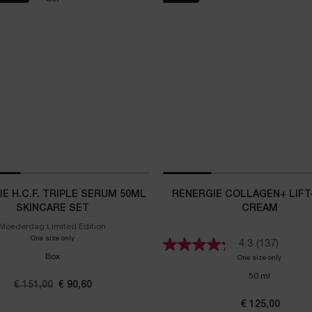
E H.C.F. TRIPLE SERUM 50ML
RÉNERGIE COLLAGEN+ LIFT
SKINCARE SET
CREAM
Moederdag Limited Edition
One size only
for Rénergie H.C.F. Triple Serum 50ml Skincare Set
4.3
(137)
Box
One size only
for Réner
50 ml
Oude prijs
€ 151,00
Nieuwe prijs
€ 90,60
€ 125,00