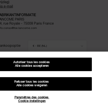
rijdag)
ia e-mail
ABRIKANTINFORMATIE
ANCOME PARIS
4, rue Royale - 75008 Paris France
nfo.conso@be.lancome.com
ankoopoptie
€ - BE (NL)
Autoriser tous les cookies
Alle cookies accepteren
itemap
Voorwaarden
Veelgestelde vragen
Algemene voorwaarden
Neem contact met ons op
Verzenden en retourneren
Cookiebeheer
Privacybeleid
Refuser tous les cookies
Alle cookies weigeren
ORTING OP JE VOLGENDE BESTELLING!
Paramètres des cookies
Cookie-instellingen
EXCLUSIEVE AANBIEDINGEN