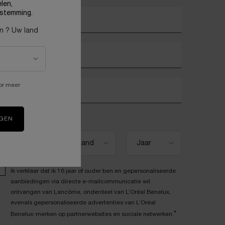
len,
stemming.
w e-mailadres
*
en ? Uw land
oornaam
*
or meer
chternaam
*
eboortedatum
IGEN
Ik verklaar dat ik 16 jaar of ouder ben en gepersonaliseerde
aanbiedingen via directe e-mailcommunicatie wil
ontvangen van Lancôme, onderdeel van L’Oréal Benelux,
evenals gepersonaliseerde advertenties van L’Oréal
*
Benelux-merken op partnerwebsites en sociale netwerken.