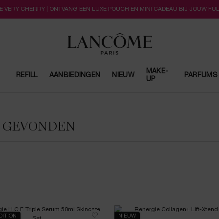
LLE VERY CHERRY | ONTVANG EEN LUXE POUCH EN MINI CADEAU BIJ JOUW FU
MAKE-
REFILL
AANBIEDINGEN
NIEUW
PARFUMS
UP
N GEVONDEN
DITION
NIEUW