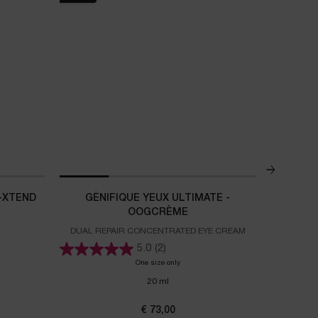
-XTEND
GÉNIFIQUE YEUX ULTIMATE -
A
OOGCRÈME
DUAL REPAIR CONCENTRATED EYE CREAM
EEN JONG
5.0
(2)
gie Collagen+ Lift-Xtend Cream
One size only
for GÉNIFIQUE YEUX ULTIMATE - OOGC
20 ml
€ 73,00