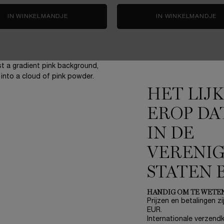
 CHERRY
IN WINKELMANDJE
RÉNERGIE H.C.F. TRIPLE SERUM 50ML SKINCAR
IN WINKELMANDJE
R
HET LIJ
EROP DA
IN DE
3 gratis staaltjes
bij elke bestelling
VERENI
STATEN 
HANDIG OM TE WETE
ONZE BELOFTES
A
Prijzen en betalingen zij
EUR.
Write Her Future
(*
Internationale verzendk
Breng de wereld tot bloei