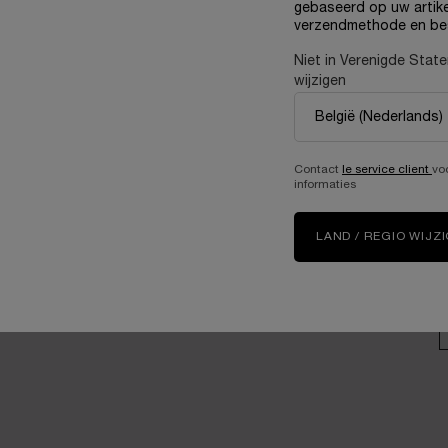
gebaseerd op uw artike
Samen zorgen voor een
verzendmethode en be
betere toekomst
U
Loopbanen
Niet in Verenigde Stat
wijzigen
V
Contact
le service client
vo
A
informaties
G
LAND / REGIO WIJZ