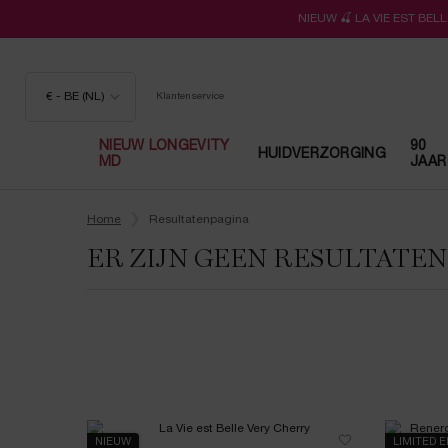
NIEUW 🍒 LA VIE EST BE
€ - BE (NL)
Klantenservice
NIEUW LONGEVITY
90
HUIDVERZORGING
MD
JAAR
Hoofdinhoud
Home
Resultatenpagina
ER ZIJN GEEN RESULTATE
NIEUW
LIMITED E