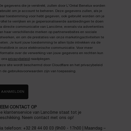
De gegevens die je verstrekt, zullen door L'Oréal Benelux worden
ebruikt om je account te beheren. Deze gegevens zullen, als je
aar toestemming voor hebt gegeven, ook gebruikt worden om je
rofiel te verrijken en je gepersonaliseerde aanbiedingen te doen
ia directe communicatie van Lancôme, evenals via advertenties
an haar verschillende merken op partnerwebsites en sociale
etwerken, en om de prestaties van onze marketingactiviteiten te
eten. Je kunt jouw toestemming te allen tijde intrekken via de
fmeldlink in onze elektronische communicatie. Voor meer
nformatie over de verwerking van jouw gegevens en rechten kun
e ons
privacybeleid
raadplegen.
eze site wordt beschermd door Cloudflare en het privacybeleid
n de gebruiksvoorwaarden zijn van toepassing.
AANMELDEN
EEM CONTACT OP
e klantenservice van Lancôme staat tot je
eschikking. Neem contact met ons op!
ia telefoon: +32 28 44 00 03 (9h00 - 17h00 | Maandag –