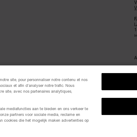
V
V
F
L
1
I
A
otre site, pour personnaliser notre contenu et nos
ociaux et afin d’analyser notre trafic. Nous
S
e site, avec nos partenaires analytiques,
ale mediafuncties aan te bieden en ons verkeer te
 onze partners voor sociale media, reclame en
-20% K
van cookies die het mogelijk maken advertenties op