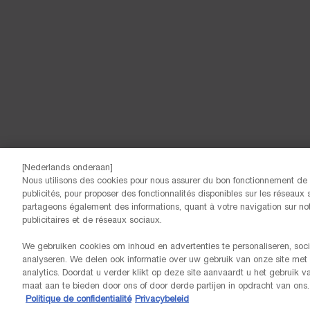
[Nederlands onderaan]
Nous utilisons des cookies pour nous assurer du bon fonctionnement de n
publicités, pour proposer des fonctionnalités disponibles sur les réseaux s
© Lancôme
partageons également des informations, quant à votre navigation sur notr
publicitaires et de réseaux sociaux.
We gebruiken cookies om inhoud en advertenties te personaliseren, soci
analyseren. We delen ook informatie over uw gebruik van onze site met
analytics. Doordat u verder klikt op deze site aanvaardt u het gebruik 
maat aan te bieden door ons of door derde partijen in opdracht van ons.
Politique de confidentialité
Privacybeleid
GRATIS LEVERING VANAF 60€ AANKOOP