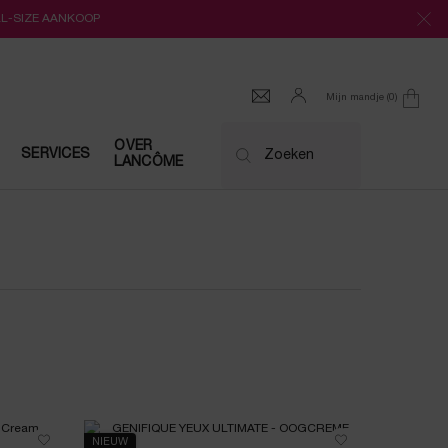
LL-SIZE AANKOOP
Mijn mandje
0
0 product
OVER
SERVICES
Zoeken
LANCÔME
NIEUW
NIEUW