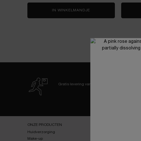
IN WINKELMANDJE
LA VIE EST BELLE VERY
Gratis levering
vanaf 60€
Navigatie voettekst
ONZE PRODUCTEN
SERVICES
Huidverzorging
E-youth Finder
Make-up
Virtuele Try-On