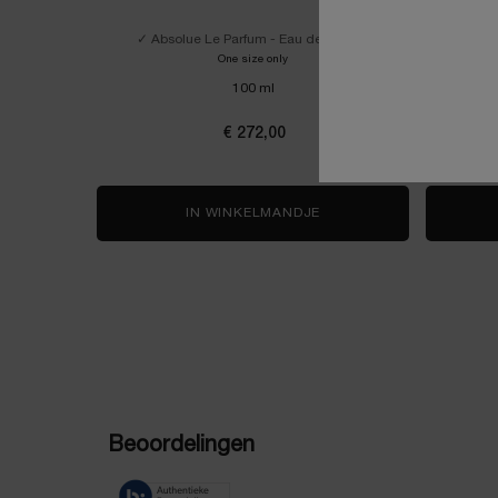
✓ Absolue Le Parfum - Eau de Parfum
Geco
One size only
for NOT YOUR ROSE
100 ml
€ 272,00
IN WINKELMANDJE
NOT YOUR ROSE
PDP Reviews