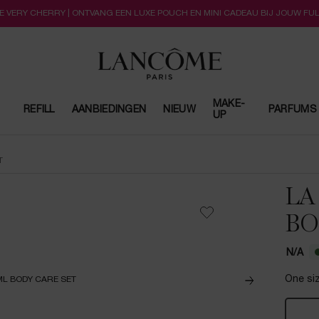
LLE VERY CHERRY | ONTVANG EEN LUXE POUCH EN MINI CADEAU BIJ JOUW FU
MAKE-
REFILL
AANBIEDINGEN
NIEUW
PARFUMS
UP
T
LA
BO
N/A
One siz