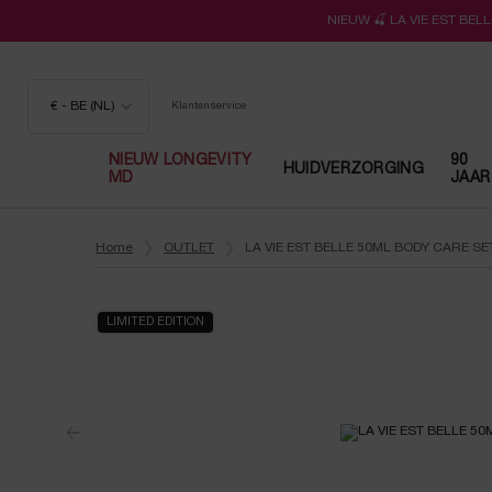
NIEUW 🍒 LA VIE EST BE
€ - BE (NL)
Klantenservice
NIEUW LONGEVITY
90
HUIDVERZORGING
MD
JAAR
Hoofdinhoud
Home
OUTLET
LA VIE EST BELLE 50ML BODY CARE SE
LIMITED EDITION