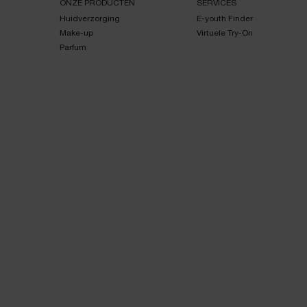
ONZE PRODUCTEN
SERVICES
Huidverzorging
E-youth Finder
Make-up
Virtuele Try-On
Parfum