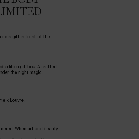
ML BODY
 LIMITED
ious gift in front of the
d edition giftbox. A crafted
nder the night magic.
me x Louvre.
tnered. When art and beauty