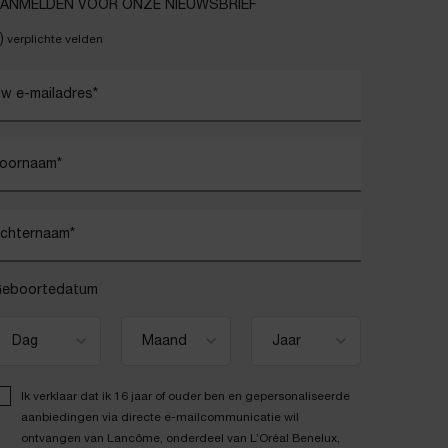
ANMELDEN VOOR ONZE NIEUWSBRIEF
)
verplichte velden
w e-mailadres
*
oornaam
*
chternaam
*
eboortedatum
Ik verklaar dat ik 16 jaar of ouder ben en gepersonaliseerde
aanbiedingen via directe e-mailcommunicatie wil
ontvangen van Lancôme, onderdeel van L’Oréal Benelux,