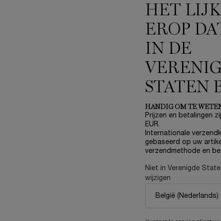
HET LIJ
JOU
EROP DA
IN DE
VERENI
NIEUW
STATEN 
HANDIG OM TE WETE
Prijzen en betalingen zij
EUR.
Internationale verzendk
gebaseerd op uw artike
verzendmethode en be
Niet in Verenigde Stat
wijzigen
LUE ROSE 80 ESSENCE-IN-
RÉNERGIE COLLAGEN+ LIFT