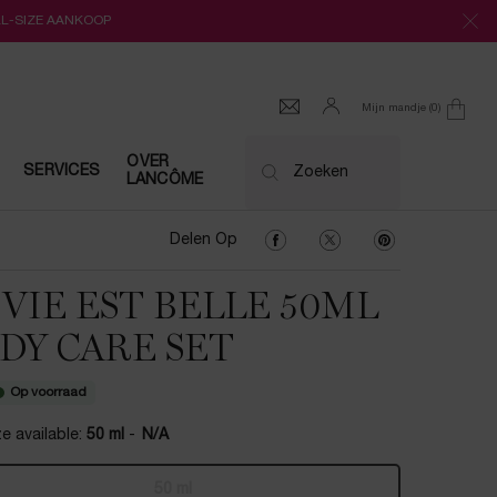
LL-SIZE AANKOOP
Mijn mandje
0
0 product
OVER
SERVICES
Zoeken
LANCÔME
Delen Op Facebook
Delen Op Twitter
Delen Op Pinter
Delen Op
 VIE EST BELLE 50ML
DY CARE SET
Op voorraad
e available:
50 ml
-
N/A
50 ml