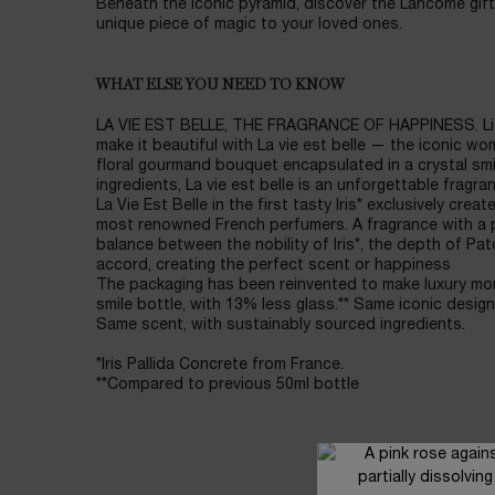
Beneath the iconic pyramid, discover the Lancôme gifti
unique piece of magic to your loved ones.
WHAT ELSE YOU NEED TO KNOW
LA VIE EST BELLE, THE FRAGRANCE OF HAPPINESS. Life
make it beautiful with La vie est belle — the iconic 
floral gourmand bouquet encapsulated in a crystal smi
ingredients, La vie est belle is an unforgettable fragra
La Vie Est Belle in the first tasty Iris* exclusively cre
most renowned French perfumers. A fragrance with a po
balance between the nobility of Iris*, the depth of Patch
accord, creating the perfect scent or happiness
The packaging has been reinvented to make luxury mor
smile bottle, with 13% less glass.** Same iconic design,
Same scent, with sustainably sourced ingredients.
*Iris Pallida Concrete from France.
**Compared to previous 50ml bottle