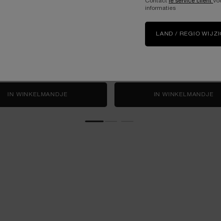
Contact
le service client
vo
LOTION
CREAM
informaties
ncentreerde verzorgingslotion
One size only
for ABSOLUE ROSE 80 ESSENCE-IN-LOTION
4.3
(137)
LAND / REGIO WIJZ
150 ml
One size only
for Réner
50 ml
€ 167,00
€ 125,00
IN WINKELMANDJE
ABSOLUE ROSE 80 ESSENCE-IN-LOTION
IN WINKELMANDJE
R