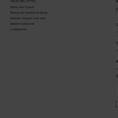
ONZE BELOFTES
A
Write Her Future
(*
Breng de wereld tot bloei
Samen zorgen voor een
betere toekomst
U
Loopbanen
V
A
G