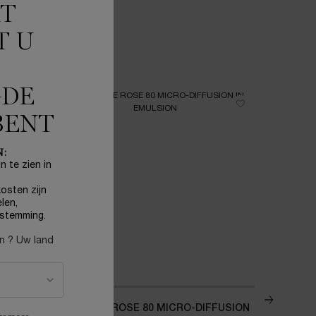
KT
T U
GDE
NIEUW
NIEUW
BENT
N:
n te zien in
osten zijn
len,
stemming.
en ? Uw land
-XTEND
ABSOLUE ROSE 80 MICRO-DIFFUSION