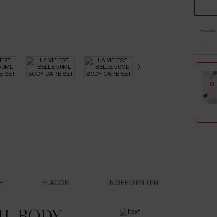
Hoevee
−
E
FLACON
INGREDIËNTEN