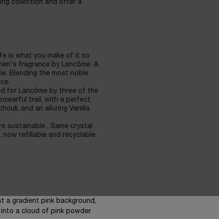
ng collection and offer a
 is what you make of it so
women's fragrance by Lancôme. A
le. Blending the most noble
nce.
ated for Lancôme by three of the
werful trail, with a perfect
ouli, and an alluring Vanilla
e sustainable . Same crystal
 now refillable and recyclable.