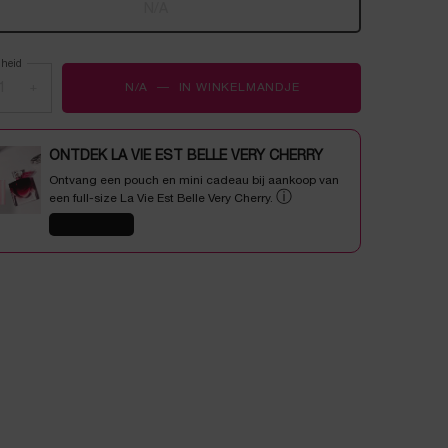
Geselecteerd
De productvariant is niet in voorraad, {0}
, 1 of 1
N/A
lheid
+
N/A
―
IN WINKELMANDJE
LA VIE EST BELLE 50
ONTDEK LA VIE EST BELLE VERY CHERRY
Ontvang een pouch en mini cadeau bij aankoop van
ⓘ
een full-size La Vie Est Belle Very Cherry.
SHOP NU