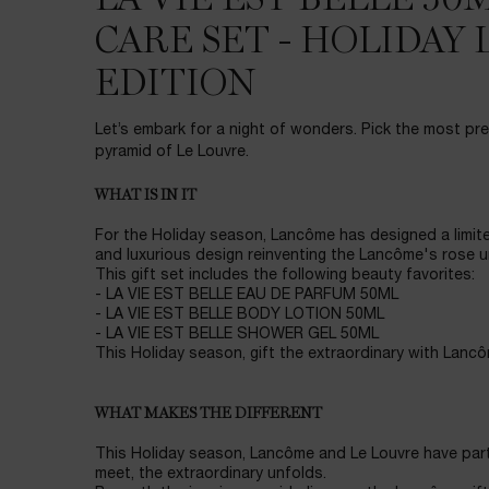
LA VIE EST BELLE 50
CARE SET - HOLIDAY
EDITION
Let’s embark for a night of wonders. Pick the most prec
pyramid of Le Louvre.
WHAT IS IN IT
For the Holiday season, Lancôme has designed a limite
and luxurious design reinventing the Lancôme's rose u
This gift set includes the following beauty favorites:
- LA VIE EST BELLE EAU DE PARFUM 50ML
- LA VIE EST BELLE BODY LOTION 50ML
- LA VIE EST BELLE SHOWER GEL 50ML
This Holiday season, gift the extraordinary with Lancô
WHAT MAKES THE DIFFERENT
This Holiday season, Lancôme and Le Louvre have par
meet, the extraordinary unfolds.