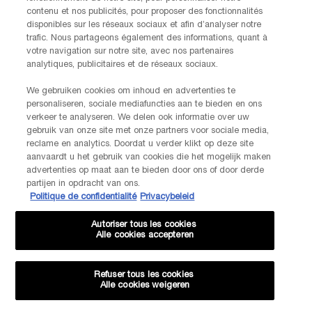
gebruiksvoorwaarden zijn van toepassing.
contenu et nos publicités, pour proposer des fonctionnalités
disponibles sur les réseaux sociaux et afin d’analyser notre
trafic. Nous partageons également des informations, quant à
votre navigation sur notre site, avec nos partenaires
AANMELDEN
analytiques, publicitaires et de réseaux sociaux.
We gebruiken cookies om inhoud en advertenties te
NEEM CONTACT OP
personaliseren, sociale mediafuncties aan te bieden en ons
De klantenservice van Lancôme staat tot je beschikking. Neem
verkeer te analyseren. We delen ook informatie over uw
contact met ons op!
gebruik van onze site met onze partners voor sociale media,
reclame en analytics. Doordat u verder klikt op deze site
Via telefoon: +32 28 44 00 03 (9h00 - 17h00 | Maandag –
aanvaardt u het gebruik van cookies die het mogelijk maken
Vrijdag)
advertenties op maat aan te bieden door ons of door derde
Via e-mail
partijen in opdracht van ons.
Politique de confidentialité
Privacybeleid
FABRIKANTINFORMATIE
LANCOME PARIS
Autoriser tous les cookies
14, rue Royale - 75008 Paris France
Alle cookies accepteren
Info.conso@be.lancome.com
Refuser tous les cookies
Aankoopoptie
Alle cookies weigeren