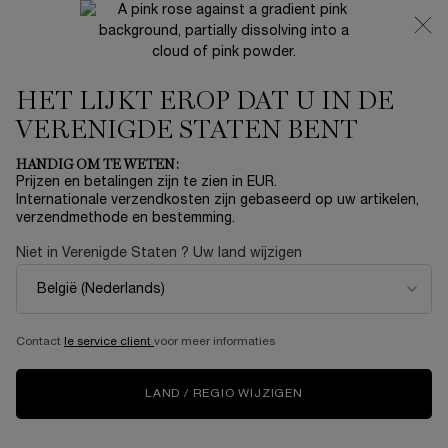
NIEUW 🍒 LA VIE EST BELLE VERY CHERRY | ONTVANG
EEN LUXE POUCH EN MINI CADEAU BIJ JOUW FULL-SIZE
AANKOOP
HET LIJKT EROP DAT U IN DE
0
Mijn
0 product
mandje
VERENIGDE STATEN BENT
Hoofdinhoud
Home
OUTLET
HANDIG OM TE WETEN:
Prijzen en betalingen zijn te zien in EUR.
L'ABSOLU ROUGE INTIMATTE
Internationale verzendkosten zijn gebaseerd op uw artikelen,
verzendmethode en bestemming.
€ 29,40
Op voorraad
€ 49,00
Oude prijs
Nieuwe prijs
Niet in Verenigde Staten ? Uw land wijzigen
L’ABSOLU ROUGE INTIMATTE Achter de nudes, het icoon
dat je kent en liefhebt, verheven. De nieuwe In ...
Meer
informatie
Contact
le service client
voor meer informaties
LAND / REGIO WIJZIGEN