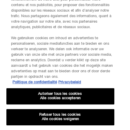
gebruiksvoorwaarden zijn van toepassing.
contenu et nos publicités, pour proposer des fonctionnalités
disponibles sur les réseaux sociaux et afin d’analyser notre
trafic. Nous partageons également des informations, quant à
votre navigation sur notre site, avec nos partenaires
AANMELDEN
analytiques, publicitaires et de réseaux sociaux.
We gebruiken cookies om inhoud en advertenties te
NEEM CONTACT OP
personaliseren, sociale mediafuncties aan te bieden en ons
De klantenservice van Lancôme staat tot je beschikking. Neem
verkeer te analyseren. We delen ook informatie over uw
contact met ons op!
gebruik van onze site met onze partners voor sociale media,
reclame en analytics. Doordat u verder klikt op deze site
Via telefoon: +32 28 44 00 03 (9h00 - 17h00 | Maandag –
aanvaardt u het gebruik van cookies die het mogelijk maken
Vrijdag)
advertenties op maat aan te bieden door ons of door derde
Via e-mail
partijen in opdracht van ons.
Politique de confidentialité
Privacybeleid
FABRIKANTINFORMATIE
LANCOME PARIS
Autoriser tous les cookies
14, rue Royale - 75008 Paris France
Alle cookies accepteren
Info.conso@be.lancome.com
Refuser tous les cookies
Aankoopoptie
Alle cookies weigeren