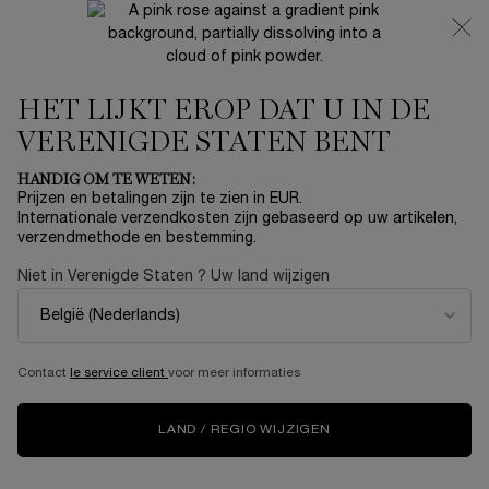
NIEUW 🍒 LA VIE EST BELLE VERY CHERRY | ONTVANG
EEN LUXE POUCH EN MINI CADEAU BIJ JOUW FULL-SIZE
AANKOOP
HET LIJKT EROP DAT U IN DE
0
Mijn
0 product
mandje
VERENIGDE STATEN BENT
Hoofdinhoud
Home
OUTLET
HANDIG OM TE WETEN:
Prijzen en betalingen zijn te zien in EUR.
L'ABSOLU ROUGE DRAMA
Internationale verzendkosten zijn gebaseerd op uw artikelen,
verzendmethode en bestemming.
MATTE
Niet in Verenigde Staten ? Uw land wijzigen
€ 29,40
Op voorraad
€ 49,00
Oude prijs
Nieuwe prijs
(€ 432,35/50 g.)
L'Absolu Rouge Drama Matte is het meest comfortabele
product voor je lippen ooit. Zorg voor foutloze ...
Meer
Contact
le service client
voor meer informaties
informatie
LAND / REGIO WIJZIGEN