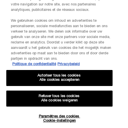
votre navigation sur notre site, avec nos partenaires
AANMELDEN
analytiques, publicitaires et de réseaux sociaux.
We gebruiken cookies om inhoud en advertenties te
personaliseren, sociale mediafuncties aan te bieden en ons
NEEM CONTACT OP
verkeer te analyseren. We delen ook informatie over uw
De klantenservice van Lancôme staat tot je beschikking. Neem
gebruik van onze site met onze partners voor sociale media,
contact met ons op!
reclame en analytics. Doordat u verder klikt op deze site
Via telefoon: +32 28 44 00 03 (9h00 - 17h00 | Maandag –
aanvaardt u het gebruik van cookies die het mogelijk maken
Vrijdag)
advertenties op maat aan te bieden door ons of door derde
Via e-mail
partijen in opdracht van ons.
Politique de confidentialité
Privacybeleid
FABRIKANTINFORMATIE
Autoriser tous les cookies
LANCOME PARIS
Alle cookies accepteren
14, rue Royale - 75008 Paris France
Info.conso@be.lancome.com
Refuser tous les cookies
Alle cookies weigeren
Aankoopoptie
Paramètres des cookies
Hoeveelheid
€ - BE (NL)
Cookie-instellingen
−
+
N/A
―
IN WINKELMANDJE
JUICY TUBE