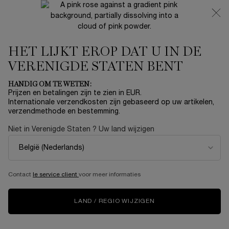
NIEUW 🍒 LA VIE EST BELLE VERY CHERRY | ONTVANG
EEN LUXE POUCH EN MINI CADEAU BIJ JOUW FULL-SIZE
AANKOOP
HET LIJKT EROP DAT U IN DE
0
Mijn
0 product
mandje
VERENIGDE STATEN BENT
Hoofdinhoud
Home
OUTLET
HANDIG OM TE WETEN:
Prijzen en betalingen zijn te zien in EUR.
JUICY TUBES DUO SET
Internationale verzendkosten zijn gebaseerd op uw artikelen,
verzendmethode en bestemming.
N/A
Op voorraad
Niet in Verenigde Staten ? Uw land wijzigen
Deze Moederdag nodigt Lancôme je uit om de magie van je
kindertijd te herontdekken op een plek waar ...
Meer
informatie
Contact
le service client
voor meer informaties
LIMITED EDITION
LAND / REGIO WIJZIGEN