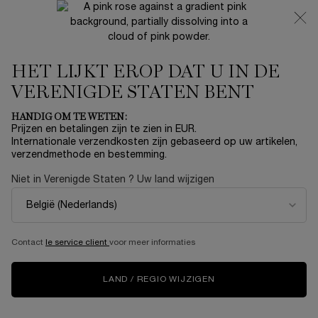
NIEUW 🍒 LA VIE EST BELLE VERY CHERRY | ONTVANG
EEN LUXE POUCH EN MINI CADEAU BIJ JOUW FULL-SIZE
AANKOOP
HET LIJKT EROP DAT U IN DE
0
Mijn
0 product
mandje
VERENIGDE STATEN BENT
Hoofdinhoud
Home
Summer With Lancôme
HANDIG OM TE WETEN:
Prijzen en betalingen zijn te zien in EUR.
GÉNIFIQUE ULTIMATE SERUM
Internationale verzendkosten zijn gebaseerd op uw artikelen,
verzendmethode en bestemming.
€ 137,00
Op voorraad
Niet in Verenigde Staten ? Uw land wijzigen
(€ 274,00/100 ml.)
Een nieuw tijdperk in de wetenschap van huidbarrièreherstel
4.6
(16)
Schrijf een beoordeling
Lees
Contact
le service client
voor meer informaties
16
beoordelingen.
Dezelfde
paginalink.
LAND / REGIO WIJZIGEN
NIEUW