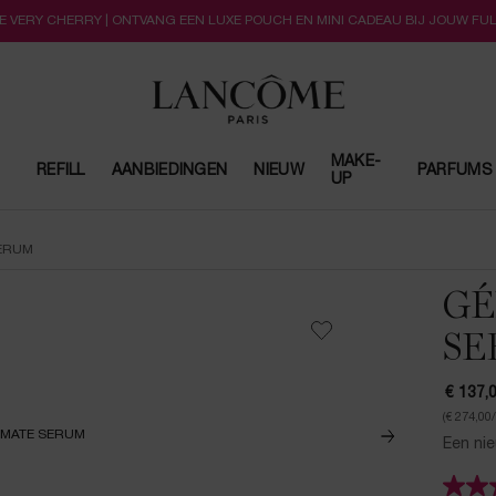
LLE VERY CHERRY | ONTVANG EEN LUXE POUCH EN MINI CADEAU BIJ JOUW FU
MAKE-
REFILL
AANBIEDINGEN
NIEUW
PARFUMS
UP
SERUM
GÉ
SE
€ 137,
(€ 274,00
Een nie