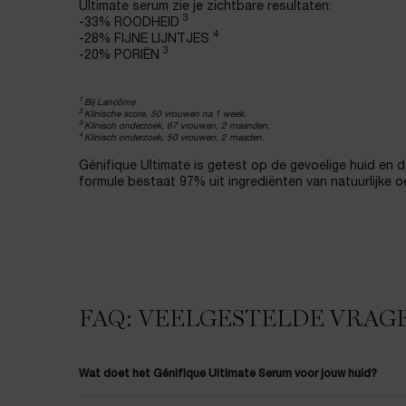
Ultimate serum zie je zichtbare resultaten:
3
-33% ROODHEID
4
-28% FIJNE LIJNTJES
3
-20% PORIËN
1
Bij Lancôme
2
Klinische score, 50 vrouwen na 1 week.
3
Klinisch onderzoek, 67 vrouwen, 2 maanden.
4
Klinisch onderzoek, 50 vrouwen, 2 maaden.
Génifique Ultimate is getest op de gevoelige huid en 
formule bestaat 97% uit ingrediënten van natuurlijke 
FAQ: VEELGESTELDE VRAG
Wat doet het Génifique Ultimate Serum voor jouw huid?