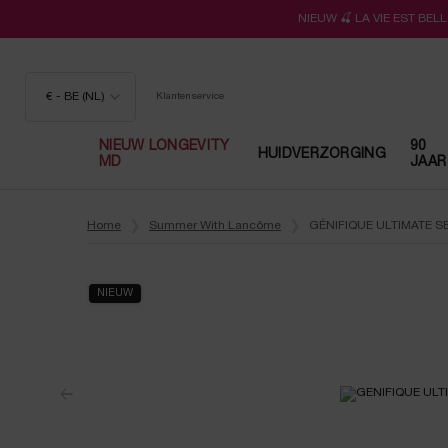
NIEUW 🍒 LA VIE EST BE
€ - BE (NL)
Klantenservice
NIEUW LONGEVITY
90
HUIDVERZORGING
MD
JAAR
Hoofdinhoud
Home
Summer With Lancôme
GÉNIFIQUE ULTIMATE 
NIEUW