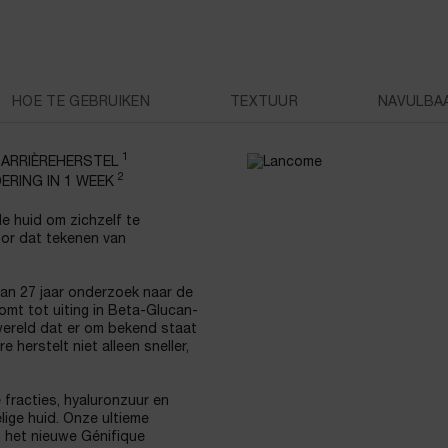
HOE TE GEBRUIKEN
TEXTUUR
NAVULBA
1
BARRIÈREHERSTEL
2
ERING IN 1 WEEK
e huid om zichzelf te
voor dat tekenen van
van 27 jaar onderzoek naar de
omt tot uiting in Beta-Glucan-
wereld dat er om bekend staat
 herstelt niet alleen sneller,
 fracties, hyaluronzuur en
ige huid. Onze ultieme
an het nieuwe Génifique