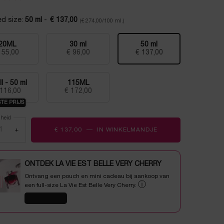
15
beoordelingen.
ed size:
50 ml
-
€ 137,00
(€ 274,00/100 ml.)
Dezelfde
paginalink.
20ML
30 ml
50 ml
Geselecteerd
, 1 of 5
Geselecteerd
, 2 of 5
Geselecteerd
, 3 of 5
 55,00
€ 96,00
€ 137,00
ll - 50 ml
115ML
Geselecteerd
, 4 of 5
Geselecteerd
, 5 of 5
 116,00
€ 172,00
TE PRIJS
lheid
+
€ 137,00
―
IN WINKELMANDJE
GÉNIFIQUE ULTIMA
ONTDEK LA VIE EST BELLE VERY CHERRY
Ontvang een pouch en mini cadeau bij aankoop van
ⓘ
een full-size La Vie Est Belle Very Cherry.
SHOP NU