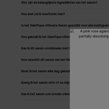
Wat zijn de belangrijkste ingrediënten van het serum?
Hoe snel zal ik resultaten zien?
Is het Génifique Ultimate Serum geschikt voor alle huidtypen
Hoe gebruik ik het Génifique Ultimate Serum?
Kan ik dit serum combineren met het Rénergie H.C.F. Triple S
Hoe verschilt dit serum van het Rénergie H.C.F. Triple Serum?
Moet ik het serum elke dag gebruiken?
Breng ik het serum vóór of na mijn crème aan?
Kan ik het serum ook zonder crème gebruiken?