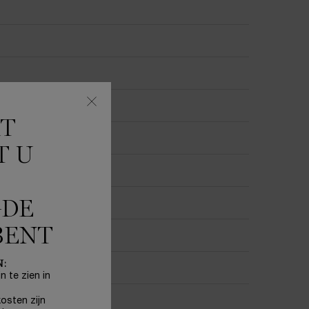
KT
T U
GDE
BENT
N:
n te zien in
osten zijn