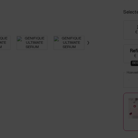
Select
€
Refi
€
BES
Hoevee
−