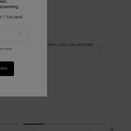
len,
stemming.
en ? Uw land
or meer
NIEUW
ONLINE
EXCLUSIEF
IGEN