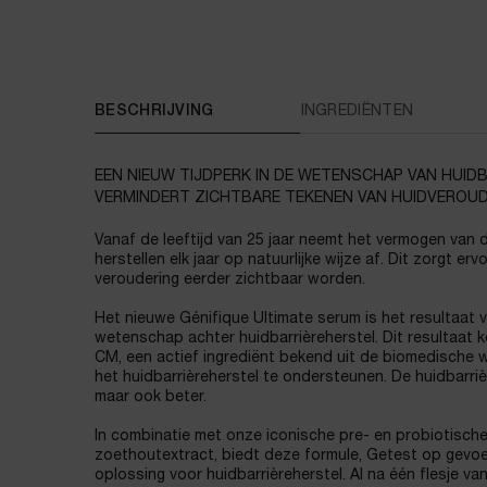
PDP Tabs
BESCHRIJVING
INGREDIËNTEN
EEN NIEUW TIJDPERK IN DE WETENSCHAP VAN HUID
VERMINDERT ZICHTBARE TEKENEN VAN HUIDVEROUD
Vanaf de leeftijd van 25 jaar neemt het vermogen van d
herstellen elk jaar op natuurlijke wijze af. Dit zorgt er
veroudering eerder zichtbaar worden.
Het nieuwe Génifique Ultimate serum is het resultaat 
wetenschap achter huidbarrièreherstel. Dit resultaat k
CM, een actief ingrediënt bekend uit de biomedische 
het huidbarrièreherstel te ondersteunen. De huidbarrière
maar ook beter.
In combinatie met onze iconische pre- en probiotische
zoethoutextract, biedt deze formule, Getest op gevoel
oplossing voor huidbarrièreherstel. Al na één flesje v