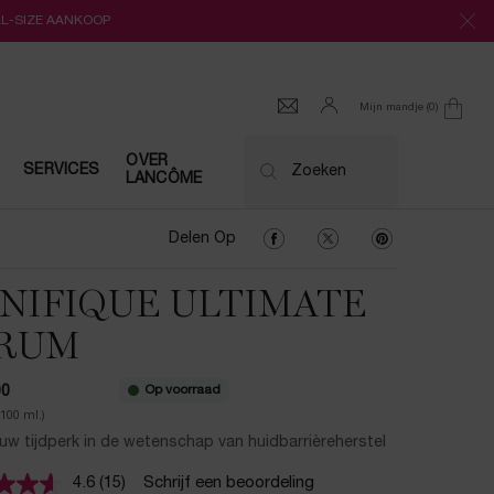
LL-SIZE AANKOOP
Mijn mandje
0
0 product
OVER
SERVICES
Zoeken
LANCÔME
Delen Op Facebook
Delen Op Twitter
Delen Op Pinter
Delen Op
NIFIQUE ULTIMATE
RUM
Op voorraad
00
/100 ml.)
uw tijdperk in de wetenschap van huidbarrièreherstel
4.6
(15)
Schrijf een beoordeling
Lees