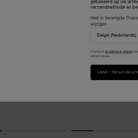
gebaseerd op uw artike
verzendmethode en be
Niet in Verenigde Stat
JOU
wijzigen
Contact
le service client
vo
informaties
LAND / REGIO WIJZ