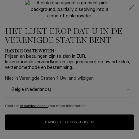
NIEUW 🍒 LA VIE EST BELLE VERY CHERRY | ONTVANG
EEN LUXE POUCH EN MINI CADEAU BIJ JOUW FULL-SIZE
AANKOOP
HET LIJKT EROP DAT U IN DE
0
Mijn
0 product
mandje
VERENIGDE STATEN BENT
Hoofdinhoud
Home
Summer With Lancôme
HANDIG OM TE WETEN:
Sorteer op
SORTEER OP
Prijzen en betalingen zijn te zien in EUR.
129 producten
TOP RATED
VERFIJNEN
FILTERMENU
Internationale verzendkosten zijn gebaseerd op uw artikelen,
verzendmethode en bestemming.
Niet in Verenigde Staten ? Uw land wijzigen
MEER PRODUCTEN LADEN
Contact
le service client
voor meer informaties
LAND / REGIO WIJZIGEN
AANBEVOLEN VOOR JOU