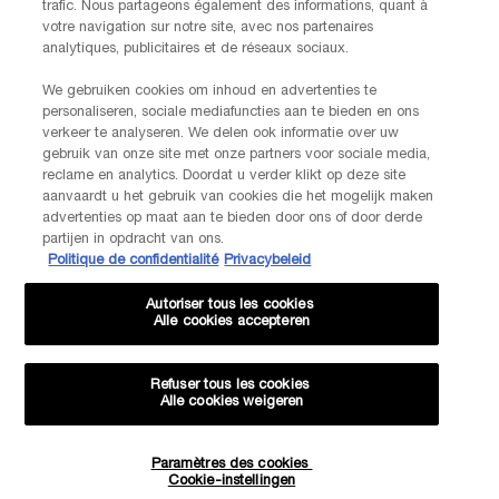
trafic. Nous partageons également des informations, quant à
FABRIKANTINFORMATIE
votre navigation sur notre site, avec nos partenaires
LANCOME PARIS
analytiques, publicitaires et de réseaux sociaux.
14, rue Royale - 75008 Paris France
Info.conso@be.lancome.com
We gebruiken cookies om inhoud en advertenties te
personaliseren, sociale mediafuncties aan te bieden en ons
verkeer te analyseren. We delen ook informatie over uw
Aankoopoptie
gebruik van onze site met onze partners voor sociale media,
reclame en analytics. Doordat u verder klikt op deze site
€ - BE (NL)
aanvaardt u het gebruik van cookies die het mogelijk maken
advertenties op maat aan te bieden door ons of door derde
partijen in opdracht van ons.
Politique de confidentialité
Privacybeleid
© Lancôme
Autoriser tous les cookies
Alle cookies accepteren
Refuser tous les cookies
Alle cookies weigeren
Sitemap
Voorwaarden
Veelgestelde vragen
Algemene voorwaarden
Neem contact met ons op
-20% KORTING OP JE VOLGENDE BESTELLING!
Paramètres des cookies
Verzenden en retourneren
Cookiebeheer
Privacybeleid
Cookie-instellingen
EXCLUSIEVE AANBIEDINGEN