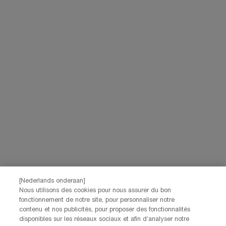
voor hebt gegeven, ook gebruikt worden om je profiel te verrijken en je
gepersonaliseerde aanbiedingen te doen via directe communicatie van
Lancôme, evenals via advertenties van haar verschillende merken op
partnerwebsites en sociale netwerken, en om de prestaties van onze
marketingactiviteiten te meten. Je kunt jouw toestemming te allen tijde
intrekken via de afmeldlink in onze elektronische communicatie. Voor meer
informatie over de verwerking van jouw gegevens en rechten kun je ons
privacybeleid
raadplegen.
Deze site wordt beschermd door Cloudflare en het privacybeleid en de
gebruiksvoorwaarden zijn van toepassing.
AANMELDEN
NEEM CONTACT OP
De klantenservice van Lancôme staat tot je beschikking. Neem
contact met ons op!
[Nederlands onderaan]
Via telefoon: +32 28 44 00 03 (9h00 - 17h00 | Maandag –
Nous utilisons des cookies pour nous assurer du bon
Vrijdag)
fonctionnement de notre site, pour personnaliser notre
Via e-mail
contenu et nos publicités, pour proposer des fonctionnalités
disponibles sur les réseaux sociaux et afin d’analyser notre