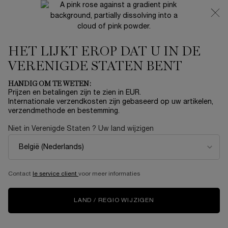
NIEUW 🍒 LA VIE EST BELLE VERY CHERRY | ONTVANG
EEN LUXE POUCH EN MINI CADEAU BIJ JOUW FULL-SIZE
AANKOOP
HET LIJKT EROP DAT U IN DE
0
Mijn
0 product
mandje
VERENIGDE STATEN BENT
Hoofdinhoud
Home
Travel & Minis
HANDIG OM TE WETEN:
Prijzen en betalingen zijn te zien in EUR.
GÉNIFIQUE YEUX ULTIMATE -
Internationale verzendkosten zijn gebaseerd op uw artikelen,
verzendmethode en bestemming.
OOGCRÈME
Niet in Verenigde Staten ? Uw land wijzigen
€ 73,00
Op voorraad
(€ 365,00/100 ml.)
KLINISCH OOGHERSTEL. DRAAI 44% VAN DE SCHADE
TERUG IN 1 UUR*. *Instrumentele test na 1 uur op 24 ...
Meer
Contact
le service client
voor meer informaties
informatie
5.0
(2)
Schrijf een beoordeling
Lees
LAND / REGIO WIJZIGEN
2
beoordelingen.
Dezelfde