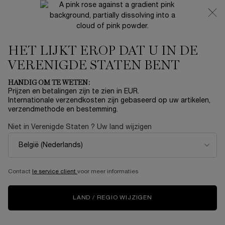
NIEUW 🍒 LA VIE EST BELLE VERY CHERRY | ONTVANG
EEN LUXE POUCH EN MINI CADEAU BIJ JOUW FULL-SIZE
AANKOOP
HET LIJKT EROP DAT U IN DE
0
Mijn
0 product
mandje
VERENIGDE STATEN BENT
Hoofdinhoud
Home
SETS
HANDIG OM TE WETEN:
Prijzen en betalingen zijn te zien in EUR.
SUMMER CUP Ô OUI LIMITED
Internationale verzendkosten zijn gebaseerd op uw artikelen,
verzendmethode en bestemming.
EDITION SET
Niet in Verenigde Staten ? Uw land wijzigen
€ 69,00
Niet meer op voorraad
Zin in de zomer? Welkom bij de Lancôme Beach Club. Op
het menu staat onze signature cocktail: zoet, ...
Meer
informatie
Contact
le service client
voor meer informaties
LIMITED EDITION
LAND / REGIO WIJZIGEN