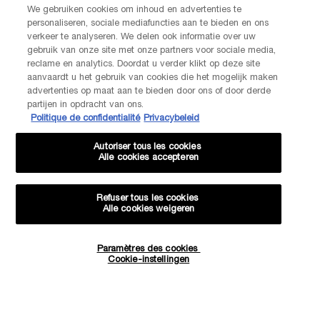
De klantenservice van Lancôme staat tot je beschikking. Neem
We gebruiken cookies om inhoud en advertenties te
contact met ons op!
personaliseren, sociale mediafuncties aan te bieden en ons
verkeer te analyseren. We delen ook informatie over uw
Via telefoon: +32 28 44 00 03 (9h00 - 17h00 | Maandag –
Vrijdag)
gebruik van onze site met onze partners voor sociale media,
Via e-mail
reclame en analytics. Doordat u verder klikt op deze site
aanvaardt u het gebruik van cookies die het mogelijk maken
advertenties op maat aan te bieden door ons of door derde
FABRIKANTINFORMATIE
partijen in opdracht van ons.
LANCOME PARIS
Politique de confidentialité
Privacybeleid
14, rue Royale - 75008 Paris France
Info.conso@be.lancome.com
Autoriser tous les cookies
Alle cookies accepteren
Aankoopoptie
Refuser tous les cookies
Alle cookies weigeren
€ - BE (NL)
Paramètres des cookies
Hoeveelheid
Cookie-instellingen
−
+
€ 69,00
―
NIET MEER OP VOORRAAD
SUMMER
© Lancôme