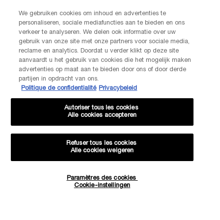
De klantenservice van Lancôme staat tot je beschikking. Neem
We gebruiken cookies om inhoud en advertenties te
contact met ons op!
personaliseren, sociale mediafuncties aan te bieden en ons
verkeer te analyseren. We delen ook informatie over uw
Via telefoon: +32 28 44 00 03 (9h00 - 17h00 | Maandag –
Vrijdag)
gebruik van onze site met onze partners voor sociale media,
Via e-mail
reclame en analytics. Doordat u verder klikt op deze site
aanvaardt u het gebruik van cookies die het mogelijk maken
advertenties op maat aan te bieden door ons of door derde
FABRIKANTINFORMATIE
partijen in opdracht van ons.
LANCOME PARIS
Politique de confidentialité
Privacybeleid
14, rue Royale - 75008 Paris France
Info.conso@be.lancome.com
Autoriser tous les cookies
Alle cookies accepteren
Aankoopoptie
Refuser tous les cookies
Alle cookies weigeren
€ - BE (NL)
Paramètres des cookies
Hoeveelheid
Cookie-instellingen
−
+
€ 69,00
―
NIET MEER OP VOORRAAD
SUMMER
© Lancôme