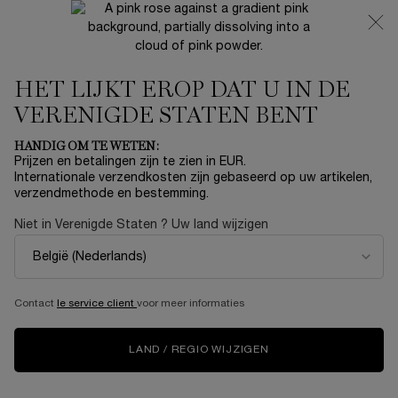
NIEUW 🍒 LA VIE EST BELLE VERY CHERRY | ONTVANG
EEN LUXE POUCH EN MINI CADEAU BIJ JOUW FULL-SIZE
AANKOOP
HET LIJKT EROP DAT U IN DE
0
Mijn
0 product
mandje
VERENIGDE STATEN BENT
Hoofdinhoud
Home
OUTLET
HANDIG OM TE WETEN:
Prijzen en betalingen zijn te zien in EUR.
SUMMER CUP Ô ZENITH
Internationale verzendkosten zijn gebaseerd op uw artikelen,
verzendmethode en bestemming.
LIMITED EDITION SET
Niet in Verenigde Staten ? Uw land wijzigen
€ 69,00
Niet meer op voorraad
Zin in de zomer? Welkom bij de Lancôme Beach Club. Op
het menu staat onze signature cocktail: zoet, ...
Meer
informatie
Contact
le service client
voor meer informaties
LIMITED EDITION
LAND / REGIO WIJZIGEN