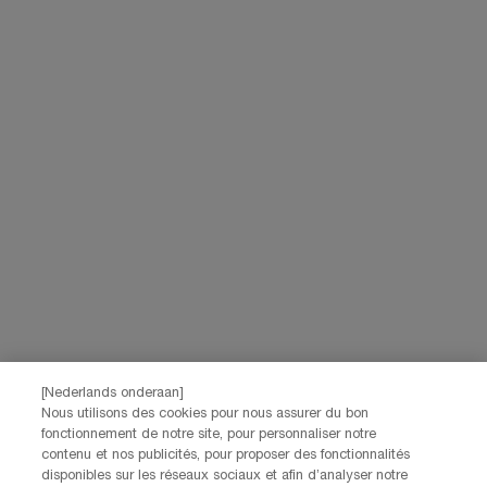
voor hebt gegeven, ook gebruikt worden om je profiel te verrijken en je
gepersonaliseerde aanbiedingen te doen via directe communicatie van
Lancôme, evenals via advertenties van haar verschillende merken op
partnerwebsites en sociale netwerken, en om de prestaties van onze
marketingactiviteiten te meten. Je kunt jouw toestemming te allen tijde
intrekken via de afmeldlink in onze elektronische communicatie. Voor meer
informatie over de verwerking van jouw gegevens en rechten kun je ons
privacybeleid
raadplegen.
Deze site wordt beschermd door Cloudflare en het privacybeleid en de
gebruiksvoorwaarden zijn van toepassing.
AANMELDEN
NEEM CONTACT OP
De klantenservice van Lancôme staat tot je beschikking. Neem
contact met ons op!
[Nederlands onderaan]
Via telefoon: +32 28 44 00 03 (9h00 - 17h00 | Maandag –
Nous utilisons des cookies pour nous assurer du bon
Vrijdag)
fonctionnement de notre site, pour personnaliser notre
Via e-mail
contenu et nos publicités, pour proposer des fonctionnalités
disponibles sur les réseaux sociaux et afin d’analyser notre