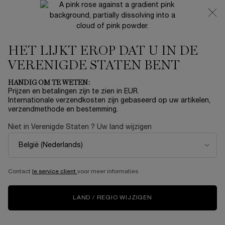
NIEUW 🍒 LA VIE EST BELLE VERY CHERRY | ONTVANG
EEN LUXE POUCH EN MINI CADEAU BIJ JOUW FULL-SIZE
AANKOOP
HET LIJKT EROP DAT U IN DE
0
Mijn
0 product
mandje
VERENIGDE STATEN BENT
Hoofdinhoud
...
Modiface
OGEN
HANDIG OM TE WETEN:
Sorteer op
SORTEER OP
Prijzen en betalingen zijn te zien in EUR.
4 producten
TOP RATED
VERFIJNEN
FILTERMENU
Internationale verzendkosten zijn gebaseerd op uw artikelen,
verzendmethode en bestemming.
Niet in Verenigde Staten ? Uw land wijzigen
Contact
le service client
voor meer informaties
LAND / REGIO WIJZIGEN