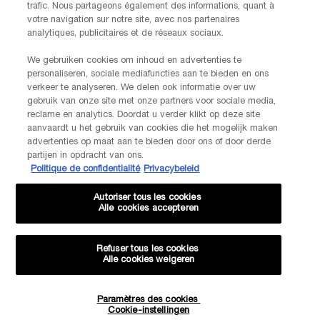
trafic. Nous partageons également des informations, quant à
FABRIKANTINFORMATIE
votre navigation sur notre site, avec nos partenaires
LANCOME PARIS
analytiques, publicitaires et de réseaux sociaux.
14, rue Royale - 75008 Paris France
Info.conso@be.lancome.com
We gebruiken cookies om inhoud en advertenties te
personaliseren, sociale mediafuncties aan te bieden en ons
verkeer te analyseren. We delen ook informatie over uw
Aankoopoptie
gebruik van onze site met onze partners voor sociale media,
reclame en analytics. Doordat u verder klikt op deze site
€ - BE (NL)
aanvaardt u het gebruik van cookies die het mogelijk maken
advertenties op maat aan te bieden door ons of door derde
partijen in opdracht van ons.
Politique de confidentialité
Privacybeleid
© Lancôme
Autoriser tous les cookies
Alle cookies accepteren
Refuser tous les cookies
Alle cookies weigeren
Sitemap
Voorwaarden
Veelgestelde vragen
Algemene voorwaarden
Neem contact met ons op
-20% KORTING OP JE VOLGENDE BESTELLING!
Paramètres des cookies
Verzenden en retourneren
Cookiebeheer
Privacybeleid
Cookie-instellingen