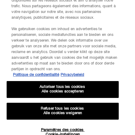
disponibles sur les réseaux sociaux et afin d’analyser notre
trafic. Nous partageons également des informations, quant à
votre navigation sur notre site, avec nos partenaires
analytiques, publicitaires et de réseaux sociaux.
We gebruiken cookies om inhoud en advertenties te
personaliseren, sociale mediafuncties aan te bieden en ons
verkeer te analyseren. We delen ook informatie over uw
gebruik van onze site met onze partners voor sociale media,
AANBEVOLEN VOOR JOU
JE HOUDT MISSCHIEN VAN
reclame en analytics. Doordat u verder klikt op deze site
aanvaardt u het gebruik van cookies die het mogelijk maken
advertenties op maat aan te bieden door ons of door derde
partijen in opdracht van ons.
NIEUW
VIRTUELE
TRY-ON
Politique de confidentialité
Privacybeleid
HERVULBAAR
NIEUW
Autoriser tous les cookies
Alle cookies accepteren
Refuser tous les cookies
Alle cookies weigeren
Paramètres des cookies
Hoeveelheid
RÉNERGIE C.R.X. TRIPLE
JUICY TUBES CHEEKS
Cookie-instellingen