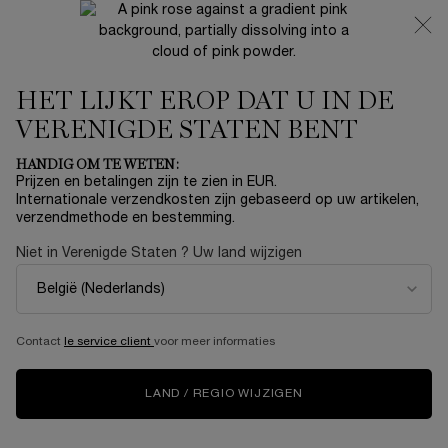
NIEUW 🍒 LA VIE EST BELLE VERY CHERRY | ONTVANG
EEN LUXE POUCH EN MINI CADEAU BIJ JOUW FULL-SIZE
AANKOOP
HET LIJKT EROP DAT U IN DE
0
Mijn
0 product
mandje
VERENIGDE STATEN BENT
Hoofdinhoud
Home
OUTLET
HANDIG OM TE WETEN:
Prijzen en betalingen zijn te zien in EUR.
HYPNÔSE DOLL EYES
Internationale verzendkosten zijn gebaseerd op uw artikelen,
verzendmethode en bestemming.
€ 26,40
Niet meer op voorraad
€ 44,00
Niet in Verenigde Staten ? Uw land wijzigen
Oude prijs
Nieuwe prijs
(€ 406,15/100 ml.)
Lancôme Hypnôse Doll Eyes Mascara Mascara met met doll
lash effect. Hypnôse Doll Eyes verdikt, verl ...
Meer
informatie
Contact
le service client
voor meer informaties
5.0
(4)
Schrijf een beoordeling
Lees
4
beoordelingen.
LAND / REGIO WIJZIGEN
Dezelfde
paginalink.