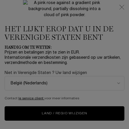
NIEUW 🍒 LA VIE EST BELLE VERY CHERRY | ONTVANG
EEN LUXE POUCH EN MINI CADEAU BIJ JOUW FULL-SIZE
AANKOOP
HET LIJKT EROP DAT U IN DE
0
Mijn
0 product
mandje
VERENIGDE STATEN BENT
Hoofdinhoud
Home
MAKE-UP
HANDIG OM TE WETEN:
Prijzen en betalingen zijn te zien in EUR.
L'ABSOLU ROUGE GLAZE
Internationale verzendkosten zijn gebaseerd op uw artikelen,
verzendmethode en bestemming.
TINTATION
Niet in Verenigde Staten ? Uw land wijzigen
€ 50,00
Op voorraad
Dankzij onze zorgvuldig ontworpen Lip Glazer-applicator
breng je Glaze Tintation moeiteloos en gelij ...
Meer
informatie
Contact
le service client
voor meer informaties
VIRTUELE TRY-ON
LAND / REGIO WIJZIGEN
NIEUW