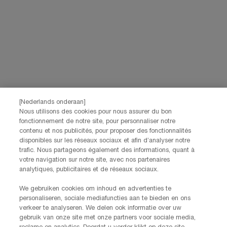
Uw e-mailadres
*
Voornaam
*
Achternaam
*
[Nederlands onderaan]
Nous utilisons des cookies pour nous assurer du bon
fonctionnement de notre site, pour personnaliser notre
Geboortedatum
contenu et nos publicités, pour proposer des fonctionnalités
disponibles sur les réseaux sociaux et afin d’analyser notre
trafic. Nous partageons également des informations, quant à
votre navigation sur notre site, avec nos partenaires
analytiques, publicitaires et de réseaux sociaux.
Ik verklaar dat ik 16 jaar of ouder ben en gepersonaliseerde
We gebruiken cookies om inhoud en advertenties te
aanbiedingen via directe e-mailcommunicatie wil ontvangen van
personaliseren, sociale mediafuncties aan te bieden en ons
Lancôme, onderdeel van L’Oréal Benelux, evenals gepersonaliseerde
verkeer te analyseren. We delen ook informatie over uw
advertenties van L’Oréal Benelux-merken op partnerwebsites en
gebruik van onze site met onze partners voor sociale media,
*
sociale netwerken.