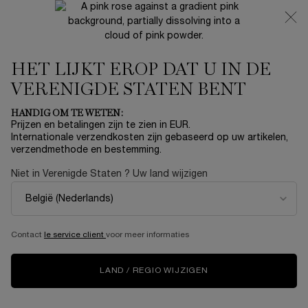
NIEUW 🍒 LA VIE EST BELLE VERY CHERRY | ONTVANG
EEN LUXE POUCH EN MINI CADEAU BIJ JOUW FULL-SIZE
AANKOOP
HET LIJKT EROP DAT U IN DE
0
Mijn
0 product
mandje
VERENIGDE STATEN BENT
Hoofdinhoud
Home
MAKE-UP
HANDIG OM TE WETEN:
Prijzen en betalingen zijn te zien in EUR.
JUICY TUBES CHEEKS
Internationale verzendkosten zijn gebaseerd op uw artikelen,
verzendmethode en bestemming.
HIGHLIGHTER
Niet in Verenigde Staten ? Uw land wijzigen
€ 29,00
Op voorraad
Juicy tinten verrijkt met Vitamine CG voor een nog
stralendere glow.
Contact
le service client
voor meer informaties
VIRTUELE TRY-ON
LAND / REGIO WIJZIGEN
NIEUW