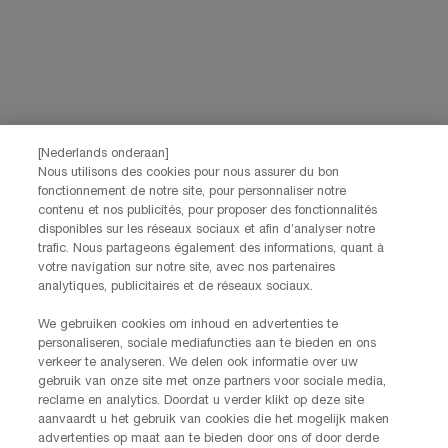
*
sociale netwerken.
*De gegevens die je verstrekt, zullen door L'Oréal Benelux worden gebruikt
om je account te beheren. Deze gegevens zullen, als je daar toestemming
voor hebt gegeven, ook gebruikt worden om je profiel te verrijken en je
gepersonaliseerde aanbiedingen te doen via directe communicatie van
Lancôme, evenals via advertenties van haar verschillende merken op
partnerwebsites en sociale netwerken, en om de prestaties van onze
[Nederlands onderaan]
marketingactiviteiten te meten. Je kunt jouw toestemming te allen tijde
Nous utilisons des cookies pour nous assurer du bon
intrekken via de afmeldlink in onze elektronische communicatie. Voor meer
informatie over de verwerking van jouw gegevens en rechten kun je ons
fonctionnement de notre site, pour personnaliser notre
contenu et nos publicités, pour proposer des fonctionnalités
privacybeleid
raadplegen.
disponibles sur les réseaux sociaux et afin d’analyser notre
Deze site wordt beschermd door Cloudflare en het privacybeleid en de
trafic. Nous partageons également des informations, quant à
gebruiksvoorwaarden zijn van toepassing.
votre navigation sur notre site, avec nos partenaires
analytiques, publicitaires et de réseaux sociaux.
AANMELDEN
We gebruiken cookies om inhoud en advertenties te
personaliseren, sociale mediafuncties aan te bieden en ons
verkeer te analyseren. We delen ook informatie over uw
gebruik van onze site met onze partners voor sociale media,
NEEM CONTACT OP
reclame en analytics. Doordat u verder klikt op deze site
De klantenservice van Lancôme staat tot je beschikking. Neem
aanvaardt u het gebruik van cookies die het mogelijk maken
contact met ons op!
advertenties op maat aan te bieden door ons of door derde