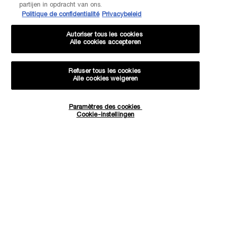
Via telefoon: +32 28 44 00 03 (9h00 - 17h00 | Maandag –
partijen in opdracht van ons.
Vrijdag)
Politique de confidentialité
Privacybeleid
Via e-mail
Autoriser tous les cookies
Alle cookies accepteren
FABRIKANTINFORMATIE
LANCOME PARIS
14, rue Royale - 75008 Paris France
Refuser tous les cookies
Info.conso@be.lancome.com
Alle cookies weigeren
Aankoopoptie
Paramètres des cookies
Hoeveelheid
Cookie-instellingen
−
+
€ 29,00
―
IN WINKELMANDJE
JUICY TUB
€ - BE (NL)
© Lancôme