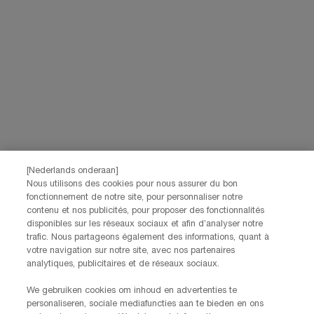
Ik verklaar dat ik 16 jaar of ouder ben en gepersonaliseerde
aanbiedingen via directe e-mailcommunicatie wil ontvangen van
Lancôme, onderdeel van L’Oréal Benelux, evenals gepersonaliseerde
advertenties van L’Oréal Benelux-merken op partnerwebsites en
*
sociale netwerken.
*De gegevens die je verstrekt, zullen door L'Oréal Benelux worden gebruikt
om je account te beheren. Deze gegevens zullen, als je daar toestemming
voor hebt gegeven, ook gebruikt worden om je profiel te verrijken en je
gepersonaliseerde aanbiedingen te doen via directe communicatie van
Lancôme, evenals via advertenties van haar verschillende merken op
partnerwebsites en sociale netwerken, en om de prestaties van onze
[Nederlands onderaan]
marketingactiviteiten te meten. Je kunt jouw toestemming te allen tijde
Nous utilisons des cookies pour nous assurer du bon
intrekken via de afmeldlink in onze elektronische communicatie. Voor meer
informatie over de verwerking van jouw gegevens en rechten kun je ons
fonctionnement de notre site, pour personnaliser notre
contenu et nos publicités, pour proposer des fonctionnalités
privacybeleid
raadplegen.
disponibles sur les réseaux sociaux et afin d’analyser notre
Deze site wordt beschermd door Cloudflare en het privacybeleid en de
trafic. Nous partageons également des informations, quant à
gebruiksvoorwaarden zijn van toepassing.
votre navigation sur notre site, avec nos partenaires
analytiques, publicitaires et de réseaux sociaux.
AANMELDEN
We gebruiken cookies om inhoud en advertenties te
personaliseren, sociale mediafuncties aan te bieden en ons