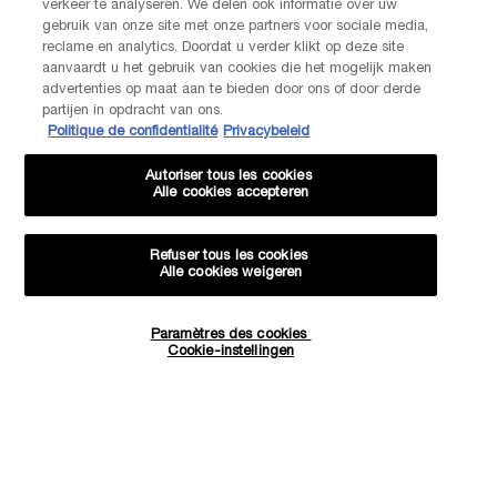
verkeer te analyseren. We delen ook informatie over uw
gebruik van onze site met onze partners voor sociale media,
NEEM CONTACT OP
reclame en analytics. Doordat u verder klikt op deze site
De klantenservice van Lancôme staat tot je beschikking. Neem
aanvaardt u het gebruik van cookies die het mogelijk maken
contact met ons op!
advertenties op maat aan te bieden door ons of door derde
Via telefoon: +32 28 44 00 03 (9h00 - 17h00 | Maandag –
partijen in opdracht van ons.
Vrijdag)
Politique de confidentialité
Privacybeleid
Via e-mail
Autoriser tous les cookies
Alle cookies accepteren
FABRIKANTINFORMATIE
LANCOME PARIS
14, rue Royale - 75008 Paris France
Refuser tous les cookies
Info.conso@be.lancome.com
Alle cookies weigeren
Aankoopoptie
Paramètres des cookies
Hoeveelheid
Cookie-instellingen
−
+
€ 29,00
―
IN WINKELMANDJE
JUICY TUB
€ - BE (NL)
© Lancôme