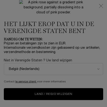
NIEUW 🍒 LA VIE EST BELLE VERY CHERRY | ONTVANG
EEN LUXE POUCH EN MINI CADEAU BIJ JOUW FULL-SIZE
AANKOOP
HET LIJKT EROP DAT U IN DE
0
Mijn
0 product
mandje
VERENIGDE STATEN BENT
Hoofdinhoud
...
Bestsellers
Make-Up
HANDIG OM TE WETEN:
Prijzen en betalingen zijn te zien in EUR.
JUICY TUBES CHEEKS BLUSH
Internationale verzendkosten zijn gebaseerd op uw artikelen,
verzendmethode en bestemming.
TINT
Niet in Verenigde Staten ? Uw land wijzigen
€ 29,00
Op voorraad
Juicy tinten verrijkt met Vitamine CG voor een nog
stralendere glow.
Contact
le service client
voor meer informaties
VIRTUELE TRY-ON
LAND / REGIO WIJZIGEN
NIEUW