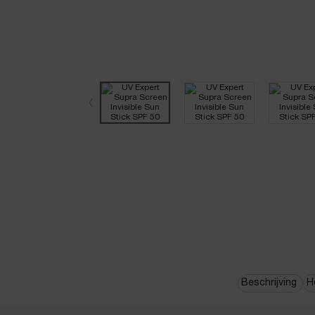
PDP Adalong Widget Section
pdp-section-quicklinks
Beschrijving
H
pdp-section-product-description-skincare-LAYOUT