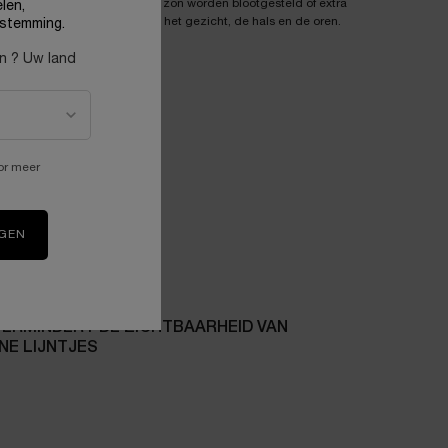
cus op zones die veel aan de zon worden blootgesteld of extra
len,
rzorging nodig hebben, zoals het gezicht, de hals en de oren.
stemming.
en ? Uw land
or meer
chermt
IGEN
VERMINDERT DE ZICHTBAARHEID VAN
JNE LIJNTJES