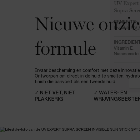
UV Expert
Supra Scr
Nieuwe onzic
BENEFITS
Invisible UV
formule
INGREDIEN
Vitamin E,
Niacinamide
Ervaar bescherming en comfort met deze innovatie
Ontworpen om direct in de huid te smelten; hydrate
finish die aanvoelt als een tweede huid.
✓ NIET VET, NIET
✓ WATER- EN
PLAKKERIG
WRIJVINGSBESTE
pdp-section-full-img-layout-accordion