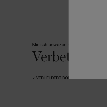
pdp-section-benefits-highlighted_LayoutSkincare
Klinisch bewezen resultaten
Verbeter je 
✓ VERHELDERT DONKERE VLEKKEN