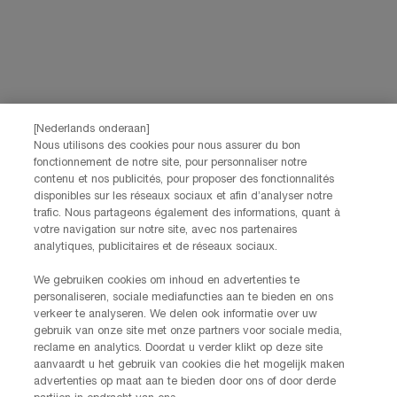
Voornaam
*
Achternaam
*
[Nederlands onderaan]
Nous utilisons des cookies pour nous assurer du bon
fonctionnement de notre site, pour personnaliser notre
Geboortedatum
contenu et nos publicités, pour proposer des fonctionnalités
disponibles sur les réseaux sociaux et afin d’analyser notre
trafic. Nous partageons également des informations, quant à
votre navigation sur notre site, avec nos partenaires
analytiques, publicitaires et de réseaux sociaux.
Ik verklaar dat ik 16 jaar of ouder ben en gepersonaliseerde
We gebruiken cookies om inhoud en advertenties te
aanbiedingen via directe e-mailcommunicatie wil ontvangen van
personaliseren, sociale mediafuncties aan te bieden en ons
Lancôme, onderdeel van L’Oréal Benelux, evenals gepersonaliseerde
verkeer te analyseren. We delen ook informatie over uw
advertenties van L’Oréal Benelux-merken op partnerwebsites en
gebruik van onze site met onze partners voor sociale media,
*
sociale netwerken.
reclame en analytics. Doordat u verder klikt op deze site
aanvaardt u het gebruik van cookies die het mogelijk maken
*De gegevens die je verstrekt, zullen door L'Oréal Benelux worden gebruikt
advertenties op maat aan te bieden door ons of door derde
om je account te beheren. Deze gegevens zullen, als je daar toestemming