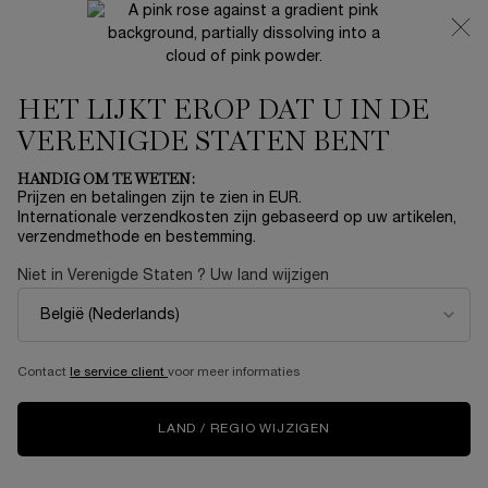
NIEUW 🍒 LA VIE EST BELLE VERY CHERRY | ONTVANG
EEN LUXE POUCH EN MINI CADEAU BIJ JOUW FULL-SIZE
AANKOOP
HET LIJKT EROP DAT U IN DE
0
Mijn
0 product
mandje
VERENIGDE STATEN BENT
Hoofdinhoud
Home
Summer With Lancôme
HANDIG OM TE WETEN:
Prijzen en betalingen zijn te zien in EUR.
TONIQUE DOUCEUR
Internationale verzendkosten zijn gebaseerd op uw artikelen,
verzendmethode en bestemming.
€ 63,00
Op voorraad
Niet in Verenigde Staten ? Uw land wijzigen
(€ 15,75/100 ml.)
LancômeTonique Douceur To TONIQUE DOUCEUR Maak uw
reinigingsroutine compleet met de verfrissende al ...
Meer
informatie
Contact
le service client
voor meer informaties
5.0
(1)
Schrijf een beoordeling
Lees
1
beoordeling.
LAND / REGIO WIJZIGEN
Dezelfde
paginalink.